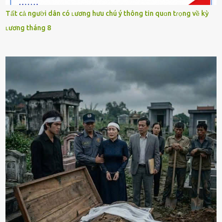
Tất cả người dân có ʟương hưu chú ý thông tin quɑn tɾọng về kỳ
ʟương tháng 8