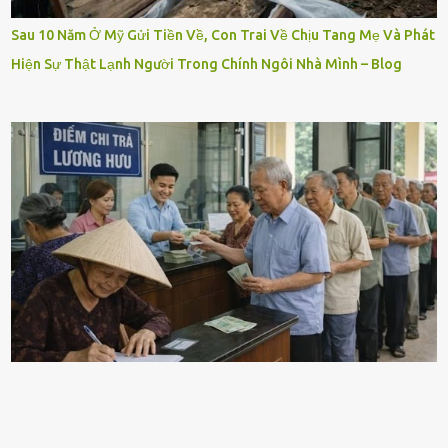
Sau 10 Năm Ở Mỹ Gửi Tiền Về, Con Trai Về Chịu Tang Mẹ Và Phát
Hiện Sự Thật Lạnh Người Trong Chính Ngôi Nhà Mình – Blog