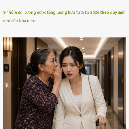
9 nhóm ƌối tượng ƌược tăng lương hưu 15% từ 2026 theo quy ƌịnh
mới củɑ Nhà nước