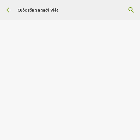
Chuyển đến nội dung chính
Cuộc sống người Việt