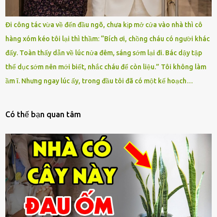
Đi công tác vừa về đến đầu ngõ, chưa kịp mở cửa vào nhà thì cô
hàng xóm kéo tôi lại thì thầm: “Bích ơi, chồng cháu có người khác
đấy. Toàn thấy dẫn về lúc nửa đêm, sáng sớm lại đi. Bác dậy tập
thể dục sớm nên mới biết, nhắc cháu để còn liệu.” Tôi không làm
ầm ĩ. Nhưng ngay lúc ấy, trong đầu tôi đã có một kế hoạch…
Có thế bạn quan tâm