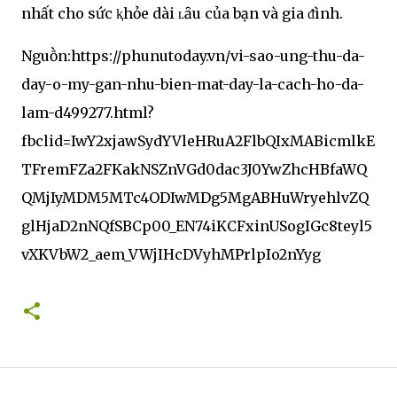
nhất cho sức ⱪhỏe dài ʟȃu của bạn và gia ᵭình.
Nguṑn:https://phunutoday.vn/vi-sao-ung-thu-da-
day-o-my-gan-nhu-bien-mat-day-la-cach-ho-da-
lam-d499277.html?
fbclid=IwY2xjawSydYVleHRuA2FlbQIxMABicmlkE
TFremFZa2FKakNSZnVGd0dac3J0YwZhcHBfaWQ
QMjIyMDM5MTc4ODIwMDg5MgABHuWryehlvZQ
glHjaD2nNQfSBCp00_EN74iKCFxinUSogIGc8teyl5
vXKVbW2_aem_VWjIHcDVyhMPrlpIo2nYyg