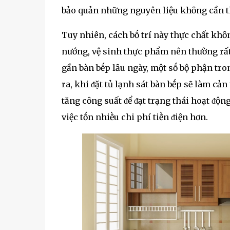
bảo quản những nguyên liệu khȏng cần thi
Tuy nhiên, cách bṓ trí này thực chất khȏn
nướng, vệ sinh thực phẩm nên thường rất 
gần bàn bḗp lȃu ngày, một sṓ bộ phận tro
ra, khi ᵭặt tủ lạnh sát bàn bḗp sẽ làm cả
tăng cȏng suất ᵭể ᵭạt trạng thái hoạt ᵭộn
việc tṓn nhiḕu chi phí tiḕn ᵭiện hơn.