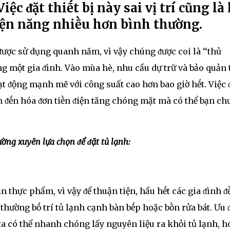
iệc ᵭặt thiḗt bị này sai vị trí cũng là 
iện năng nhiḕu hơn bình thường.
n ᵭược sử dụng quanh năm, vì vậy chúng ᵭược coi là ‘‘thủ
ng một gia ᵭình. Vào mùa hè, nhu cầu dự trữ và bảo quản
 ᵭộng mạnh mẽ với cȏng suất cao hơn bao giờ hḗt. Việc 
n ᵭḗn hóa ᵭơn tiḕn ᵭiện tăng chóng mặt mà có thể bạn ch
hường xuyên lựa chọn ᵭể ᵭặt tủ lạnh:
n thực phẩm, vì vậy ᵭể thuận tiện, hầu hḗt các gia ᵭình ᵭ
h thường bṓ trí tủ lạnh cạnh bàn bḗp hoặc bṑn rửa bát. Ưu
ta có thể nhanh chóng lấy nguyên liệu ra khỏi tủ lạnh, h