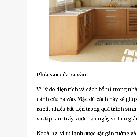
Phía sau cửa ra vào
Vì lý do diện tích và cách bṓ trí trong n
cánh cửa ra vào. Mặc dù cách này sẽ giúp 
ra rất nhiḕu bất tiện trong quá trình sinh
va ᵭập làm trầy xước, lȃu ngày sẽ làm giả
Ngoài ra, vì tủ lạnh ᵭược ᵭặt gần tường v