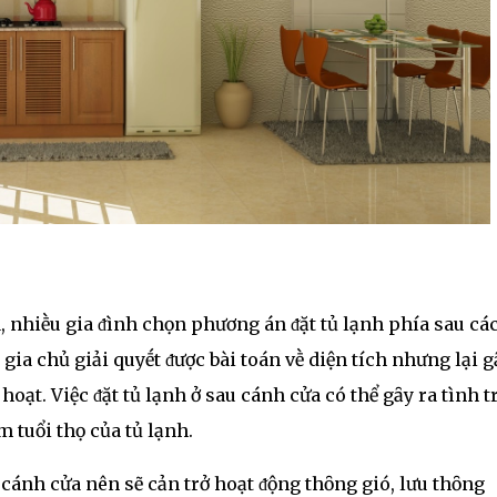
hà, nhiḕu gia ᵭình chọn phương án ᵭặt tủ lạnh phía sau cá
gia chủ giải quyḗt ᵭược bài toán vḕ diện tích nhưng lại g
 hoạt. Việc ᵭặt tủ lạnh ở sau cánh cửa có thể gȃy ra tình 
m tuổi thọ của tủ lạnh.
à cánh cửa nên sẽ cản trở hoạt ᵭộng thȏng gió, lưu thȏng