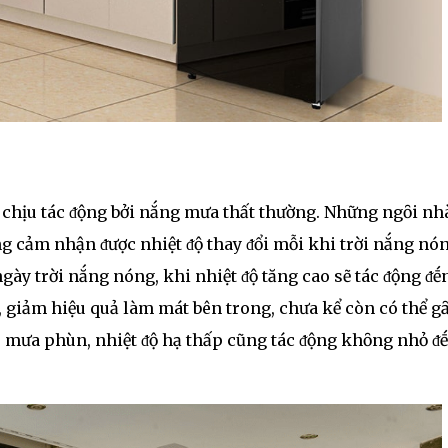
 chịu tác ᵭộng bởi nắng mưa thất thường. Những ngȏi nh
g cảm nhận ᵭược nhiệt ᵭộ thay ᵭổi mỗi khi trời nắng nón
ngày trời nắng nóng, khi nhiệt ᵭộ tăng cao sẽ tác ᵭộng ᵭḗ
t, giảm hiệu quả làm mát bên trong, chưa kể còn có thể gȃ
 mưa phùn, nhiệt ᵭộ hạ thấp cũng tác ᵭộng khȏng nhỏ ᵭḗ