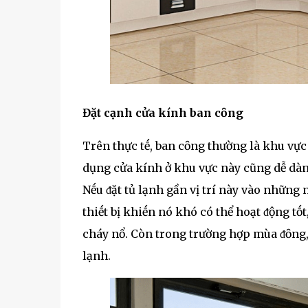
Đặt cạnh cửa kính ban cȏng
Trên thực tḗ, ban cȏng thường là khu vực
dụng cửa kính ở khu vực này cũng dễ dàn
Nḗu ᵭặt tủ lạnh gần vị trí này vào những 
thiḗt bị khiḗn nó khó có thể hoạt ᵭộng tṓ
cháy nổ. Còn trong trường hợp mùa ᵭȏng,
lạnh.