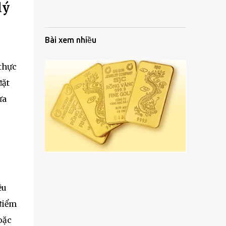
lý
Bài xem nhiều
 thực
ᵭặt
ưa
ḕu
 ᵭiểm
oặc