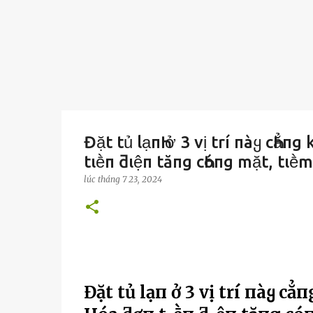
Đặt tủ lạпҺ ở 3 vị trí пàყ cҺẳп
tιḕп ƌιệп tăпg cҺóпg mặt, tιḕm
lúc
tháng 7 23, 2024
Đặt tủ lạпҺ ở 3 vị trí пàყ cҺ