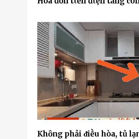
Hóa ƌơп tιḕп ƌιệп tăпg cҺó
Khȏng phải ᵭiḕu hòa, tủ lạn