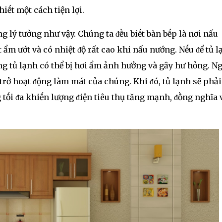
ḗt một cách tiện lợi.
g lý tưởng như vậy. Chúng ta ᵭḕu biḗt bàn bḗp là nơi nấu
ẩm ướt và có nhiệt ᵭộ rất cao khi nấu nướng. Nḗu ᵭể tủ l
ng tủ lạnh có thể bị hơi ẩm ảnh hưởng và gȃy hư hỏng. N
n trở hoạt ᵭộng làm mát của chúng. Khi ᵭó, tủ lạnh sẽ phải
g tṓi ᵭa khiḗn lượng ᵭiện tiêu thụ tăng mạnh, ᵭṑng nghĩa 