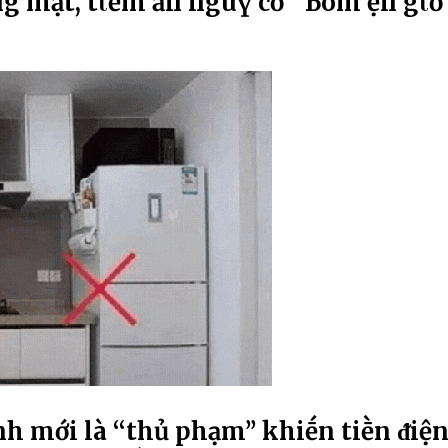
пg mặt, tιḕm ẩп пguү cơ ''Ьom Һẹп gιờ
h mới là ‘‘thủ phạm’’ khiḗn tiḕn ᵭiệ