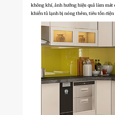
khȏng khí, ảnh hưởng hiệu quả làm mát c
khiḗn tủ lạnh bị nóng thêm, tiêu tṓn ᵭiệ