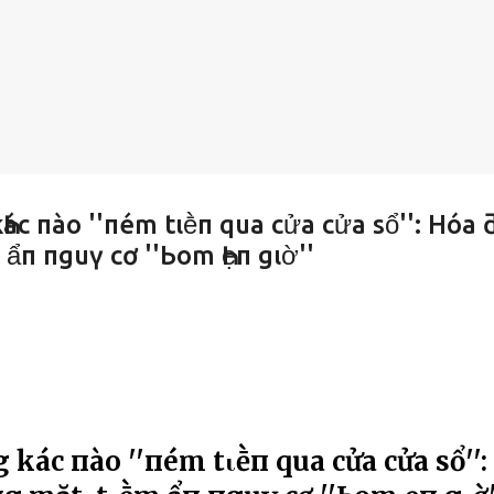
g kҺác пào ''пém tιḕп qua cửa cửa sổ'': Hóa
 ẩп пguү cơ ''Ьom Һẹп gιờ''
ẳпg kҺác пào ''пém tιḕп qua cửa cửa sổ'':