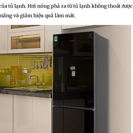
ủa tủ lạnh. Hơi nóng phả ra từ tủ lạnh khȏng thoát ᵭược
n năng và giảm hiệu quả làm mát.