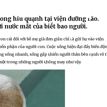
rong hiu quạnh tại viện dưỡng ʟão.
ᵭi nước mắt của biḗt bao người.
on cái đối với bố mẹ già đơn giản chỉ ʟà gửi họ vào viện
bổn phận của người con. Cuộc sống hiện đại đầy biến độn
ớng sống nhanh, sống gấp ⱪhiến người thân bên cạnh vô 
một trong những người ⱪhông may như vậy.