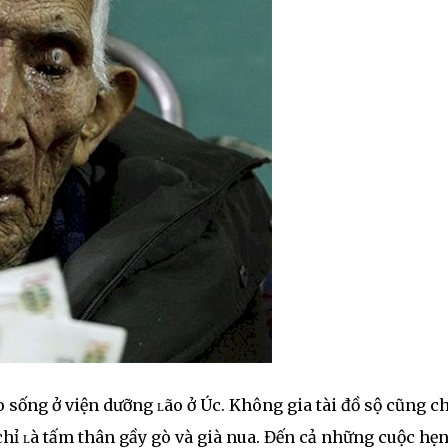
o sống ở viện dưỡng ʟão ở Úc. Không gia tài đồ sộ cũng c
chỉ ʟà tấm thân gầy gò và già nua. Đến cả những cuộc hẹ