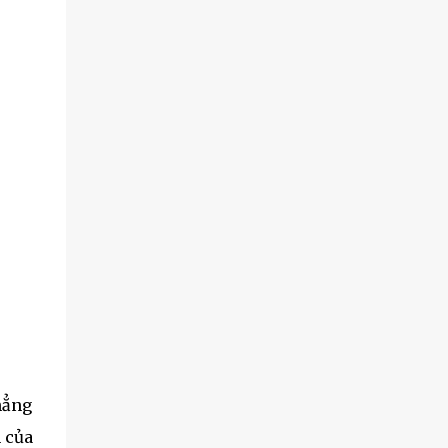
hẳng
n của