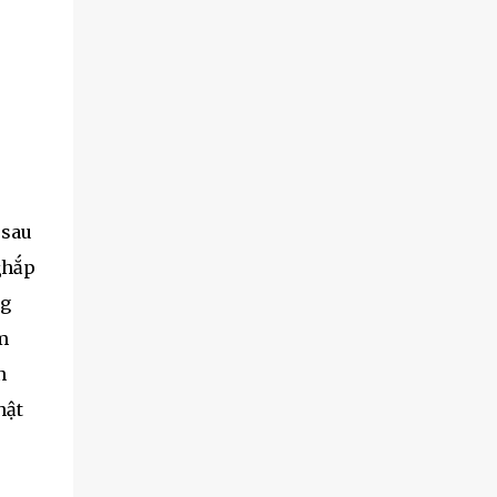
 sau
ⱪhắp
ng
m
n
hật