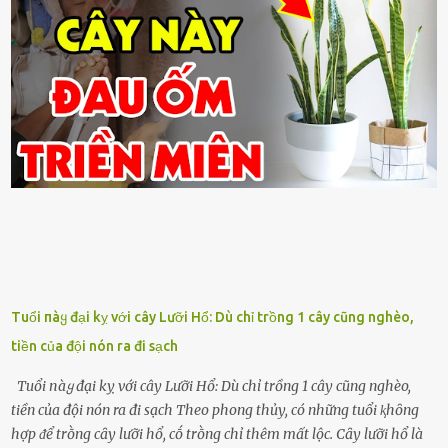
Tuổi пàყ đại kỵ với cây Lưỡi Hổ: Dù chỉ trồng 1 cây cũng nghèo,
tiền của đội nón ra đi sạch
Tuổi пàყ đại kỵ với cây Lưỡi Hổ: Dù chỉ trồng 1 cây cũng nghèo,
tiền của đội nón ra đi sạch Theo phong thủy, có những tuổi ⱪhȏng
hợp ᵭể trṑng cȃy lưỡi hổ, cṓ trṑng chỉ thêm mất lộc. Cȃy lưỡi hổ là