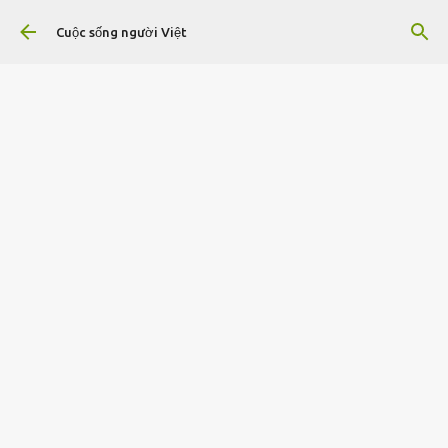
Chuyển đến nội dung chính
Cuộc sống người Việt