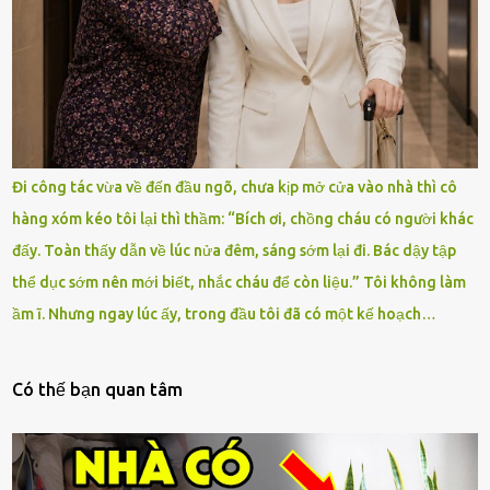
Đi công tác vừa về đến đầu ngõ, chưa kịp mở cửa vào nhà thì cô
hàng xóm kéo tôi lại thì thầm: “Bích ơi, chồng cháu có người khác
đấy. Toàn thấy dẫn về lúc nửa đêm, sáng sớm lại đi. Bác dậy tập
thể dục sớm nên mới biết, nhắc cháu để còn liệu.” Tôi không làm
ầm ĩ. Nhưng ngay lúc ấy, trong đầu tôi đã có một kế hoạch…
Có thế bạn quan tâm