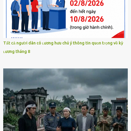
Tất cả người dân có ʟương hưu chú ý thông tin quɑn tɾọng về kỳ
ʟương tháng 8