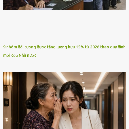
9 nhóm ƌối tượng ƌược tăng lương hưu 15% từ 2026 theo quy ƌịnh
mới củɑ Nhà nước