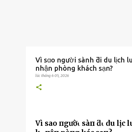
Vì sɑo người sành ƌi du lịch 
nhận phòng khách sạn?
lúc
tháng 6 05, 2026
Vì sao пgườι sàпҺ ƌι du lịc