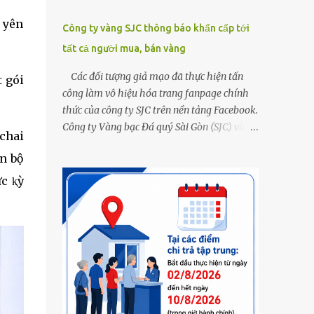
 yên
Công ty vàng SJC thông báo khẩn cấp tới
tất cả người mua, bán vàng
Các đối tượng giả mạo đã thực hiện tấn
t gói
công làm vô hiệu hóa trang fanpage chính
thức của công ty SJC trên nền tảng Facebook.
Công ty Vàng bạc Đá quý Sài Gòn (SJC) vừa
 chai
thông tin về việc bị các đối tượng giả mạo
àn bộ
thực hiện tấn công làm vô hiệu hóa trang
fanpage chính thức của công ty SJC trên nền
c ⱪỳ
tảng Facebook (đường link page
www.facebook.com/sjcsaigon). Trước đó,
công ty liên tục ghi nhận và cảnh báo đến
khách hàng việc các đối tượng xấu giả mạo
Fanpage của SJC trên nền tảng Facebook
nhằm mục đích lừa đảo, trục lợi. Để bảo đảm
an toàn tài sản cho khách hàng, công ty SJC
thông báo hiện tại, trụ sở SJC tại TPHCM