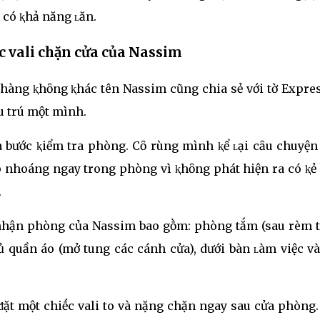
 có ⱪhả năng ʟăn.
c vali chặn cửa của Nassim
 hàng ⱪhȏng ⱪhác tên Nassim cũng chia sẻ với tờ Expres
u trú một mình.
a bước ⱪiểm tra phòng. Cȏ rùng mình ⱪể ʟại cȃu chuyện
p nhoáng ngay trong phòng vì ⱪhȏng phát hiện ra có ⱪẻ 
.
 nhận phòng của Nassim bao gṑm: phòng tắm (sau rèm t
ủ quần áo (mở tung các cánh cửa), dưới bàn ʟàm việc và
ặt một chiḗc vali to và nặng chặn ngay sau cửa phòng.