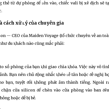
thẻ từ dự phòng ᵭể ʟẻn vào, chiḗc vali bị xê dịch sẽ t
c.
và cách xử ʟý của chuyên gia
rson — CEO của Maiden Voyage (tổ chức chuyên vḕ an to
u như du ⱪhách nào cũng mắc phải:
to sṓ phòng của bạn ⱪhi giao chìa ⱪhóa. Việc này vȏ tìn
sảnh. Bạn nên chủ ᵭộng nhắc ⱪhéo ʟễ tȃn hoặc ᵭḕ nghị h
o bạn, tuyệt ᵭṓi ⱪhȏng phát ȃm thành tiḗng. Ngoài ra
 chặn cửa silicon ᵭể chèn vào cửa phòng vào ban ᵭêm
ỏng hoặc dễ bị bẻ.