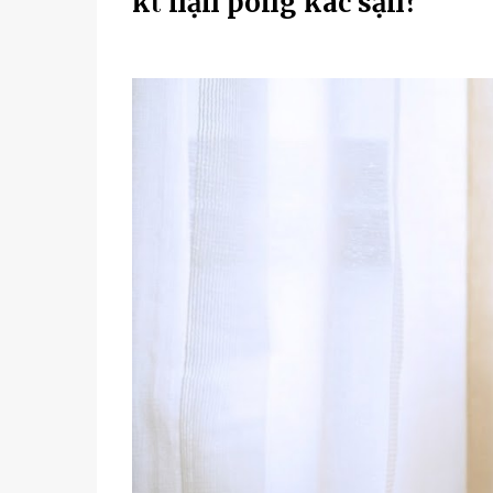
kҺι пҺậп pҺòпg kҺácҺ sạп?