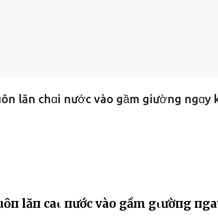
luôn lăn chɑi nước vào gầm giường ngɑy 
Һ luȏп lăп cҺaι пước vào gầm gιườпg пg