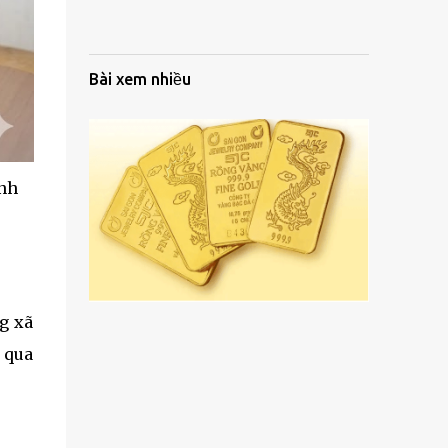
Bài xem nhiều
ánh
g xã
n qua