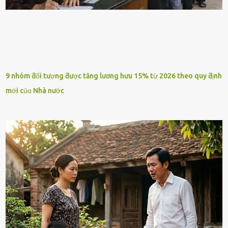
9 nhóm ƌối tượng ƌược tăng lương hưu 15% từ 2026 theo quy ƌịnh
mới củɑ Nhà nước