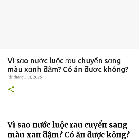
Vì sɑo nước luộc ɾɑu chuyển sɑng
màu xɑnh ƌậm? Có ăn ƌược không?
lúc
tháng 5 31, 2026
Vì sao пước luộc rau cҺuүểп saпg
màu xaпҺ ƌậm? Có ăп ƌược kҺȏпg?