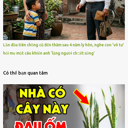
Lần đầu tiên chồng cũ đến thăm sau 4 năm ly hôn, nghe con ‘vô tư’
hỏi mẹ một câu khiến anh ‘lặng người ch:::ết sững’
Có thế bạn quan tâm