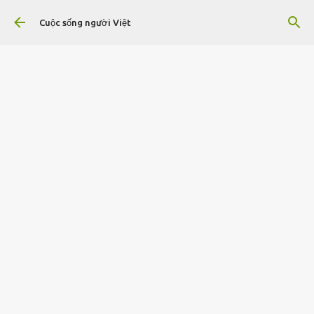
Chuyển đến nội dung chính
Cuộc sống người Việt