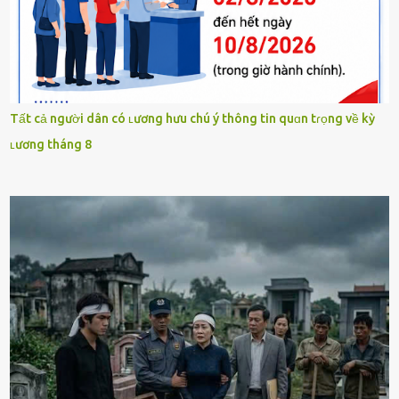
Tất cả người dân có ʟương hưu chú ý thông tin quɑn tɾọng về kỳ
ʟương tháng 8