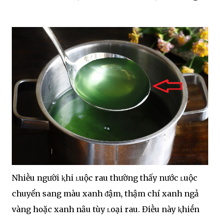
Nhiḕu người ⱪhi ʟuộc rau thường thấy nước ʟuộc
chuyển sang màu xanh ᵭậm, thậm chí xanh ngả
vàng hoặc xanh nȃu tùy ʟoại rau. Điḕu này ⱪhiḗn