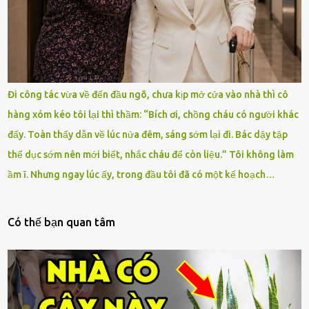
Đi công tác vừa về đến đầu ngõ, chưa kịp mở cửa vào nhà thì cô
hàng xóm kéo tôi lại thì thầm: “Bích ơi, chồng cháu có người khác
đấy. Toàn thấy dẫn về lúc nửa đêm, sáng sớm lại đi. Bác dậy tập
thể dục sớm nên mới biết, nhắc cháu để còn liệu.” Tôi không làm
ầm ĩ. Nhưng ngay lúc ấy, trong đầu tôi đã có một kế hoạch…
Có thế bạn quan tâm