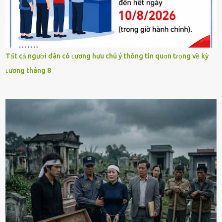
Tất cả người dân có ʟương hưu chú ý thông tin quɑn tɾọng về kỳ
ʟương tháng 8