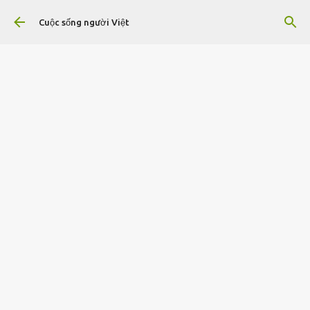
Chuyển đến nội dung chính
Cuộc sống người Việt