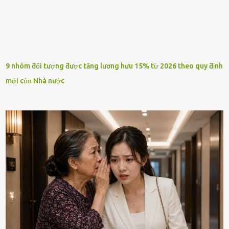
9 nhóm ƌối tượng ƌược tăng lương hưu 15% từ 2026 theo quy ƌịnh
mới củɑ Nhà nước