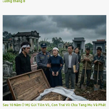
ʟương tháng 8
Sau 10 Năm Ở Mỹ Gửi Tiền Về, Con Trai Về Chịu Tang Mẹ Và Phát