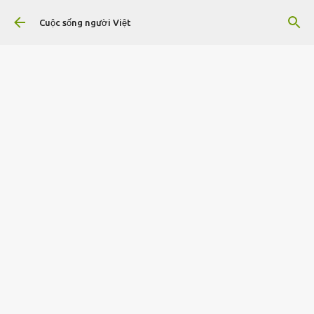
Chuyển đến nội dung chính
Cuộc sống người Việt