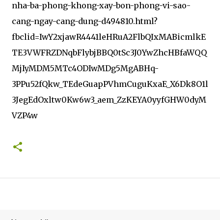
nha-ba-phong-khong-xay-bon-phong-vi-sao-
cang-ngay-cang-dung-d494810.html?
fbclid=IwY2xjawR4441leHRuA2FlbQIxMABicmlkE
TE3VWFRZDNqbFlybjBBQ0tSc3J0YwZhcHBfaWQQ
MjIyMDM5MTc4ODIwMDg5MgABHq-
3PPu52fQkw_TEdeGuapPVhmCuguKxaE_X6Dk8O1l
3JegEdOxltw0Kw6w3_aem_ZzKEYA0yyfGHW0dyM
VZP4w