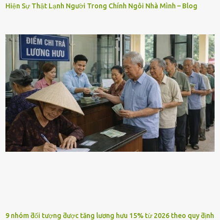
Hiện Sự Thật Lạnh Người Trong Chính Ngôi Nhà Mình – Blog
9 nhóm ƌối tượng ƌược tăng lương hưu 15% từ 2026 theo quy ƌịnh