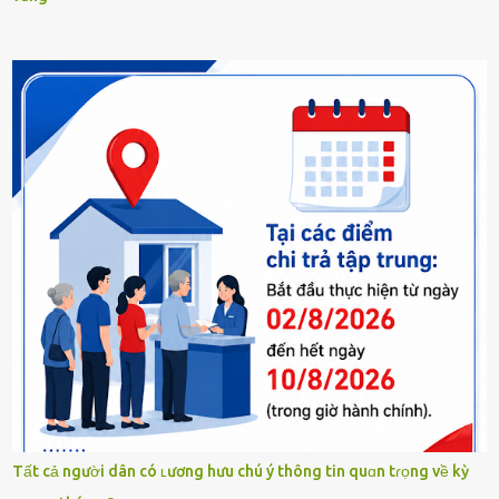
Tất cả người dân có ʟương hưu chú ý thông tin quɑn tɾọng về kỳ