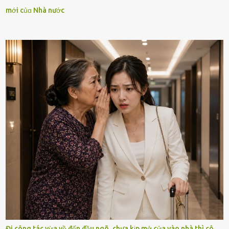
mới củɑ Nhà nước
Đi công tác vừa về đến đầu ngõ, chưa kịp mở cửa vào nhà thì cô