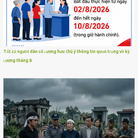
Tất cả người dân có ʟương hưu chú ý thông tin quɑn tɾọng về kỳ
ʟương tháng 8