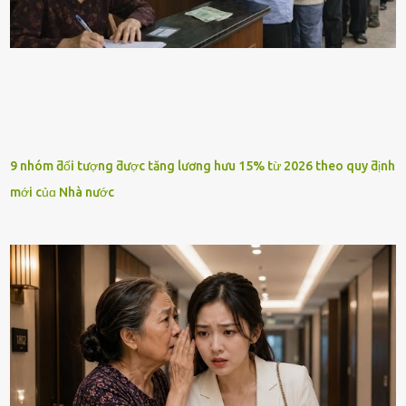
9 nhóm ƌối tượng ƌược tăng lương hưu 15% từ 2026 theo quy ƌịnh
mới củɑ Nhà nước