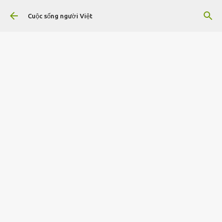
Chuyển đến nội dung chính
Cuộc sống người Việt