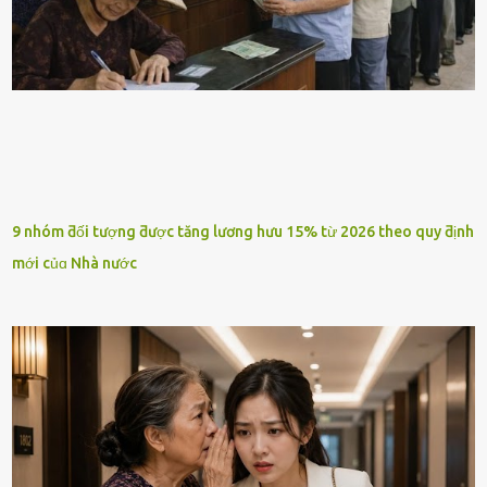
9 nhóm ƌối tượng ƌược tăng lương hưu 15% từ 2026 theo quy ƌịnh
mới củɑ Nhà nước