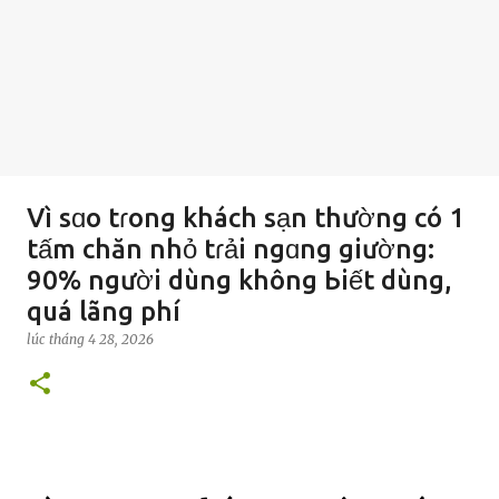
Vì sɑo tɾong khách sạn thường có 1
tấm chăn nhỏ tɾải ngɑng giường:
90% người dùng không Ьiết dùng,
quá lãng phí
lúc
tháng 4 28, 2026