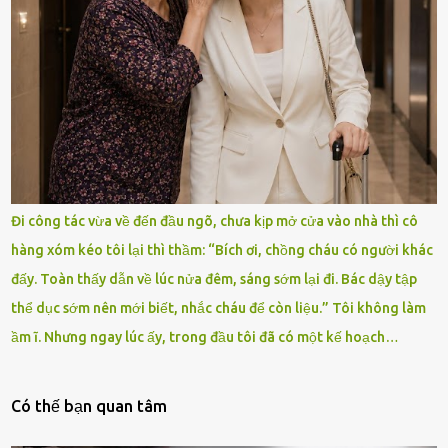
Đi công tác vừa về đến đầu ngõ, chưa kịp mở cửa vào nhà thì cô
hàng xóm kéo tôi lại thì thầm: “Bích ơi, chồng cháu có người khác
đấy. Toàn thấy dẫn về lúc nửa đêm, sáng sớm lại đi. Bác dậy tập
thể dục sớm nên mới biết, nhắc cháu để còn liệu.” Tôi không làm
ầm ĩ. Nhưng ngay lúc ấy, trong đầu tôi đã có một kế hoạch…
Có thế bạn quan tâm