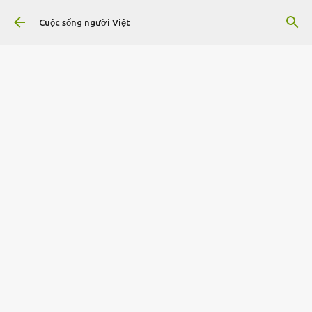
Chuyển đến nội dung chính
Cuộc sống người Việt