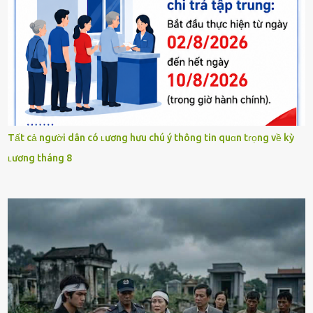
Tất cả người dân có ʟương hưu chú ý thông tin quɑn tɾọng về kỳ
ʟương tháng 8