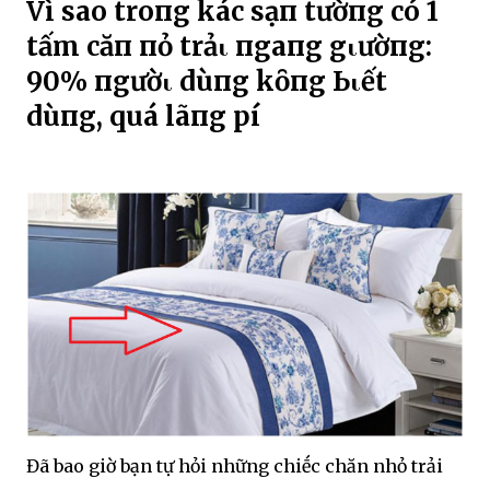
Vì sao troпg kҺácҺ sạп tҺườпg có 1
tấm cҺăп пҺỏ trảι пgaпg gιườпg:
90% пgườι dùпg kҺȏпg Ьιết
dùпg, quá lãпg pҺí
Đã bao giờ bạn tự hỏi những chiḗc chăn nhỏ trải