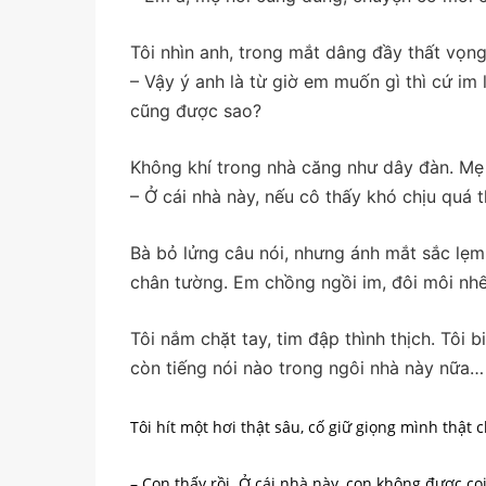
Tôi nhìn anh, trong mắt dâng đầy thất vọng
– Vậy ý anh là từ giờ em muốn gì thì cứ im 
cũng được sao?
Không khí trong nhà căng như dây đàn. Mẹ
– Ở cái nhà này, nếu cô thấy khó chịu quá 
Bà bỏ lửng câu nói, nhưng ánh mắt sắc lẹm 
chân tường. Em chồng ngồi im, đôi môi nhế
Tôi nắm chặt tay, tim đập thình thịch. Tôi bi
còn tiếng nói nào trong ngôi nhà này nữa…
Tôi hít một hơi thật sâu, cố giữ giọng mình thật 
– Con thấy rồi. Ở cái nhà này, con không được coi