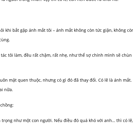
hôi khi bắt gặp ánh mắt tôi – ánh mắt không còn tức giận, không cò
cùng.
g tác tôi làm, đều rất chậm, rất nhẹ, như thể sợ chính mình sẽ chùn
khuôn mặt quen thuộc, nhưng có gì đó đã thay đổi. Có lẽ là ánh mắt.
ai nữa.
 chồng:
 trọng như một con người. Nếu điều đó quá khó với anh… thì có lẽ