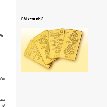
Bài xem nhiều
ng
hắc
của
tôi.