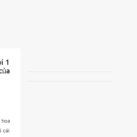
i 1
của
y hoa
ì cái