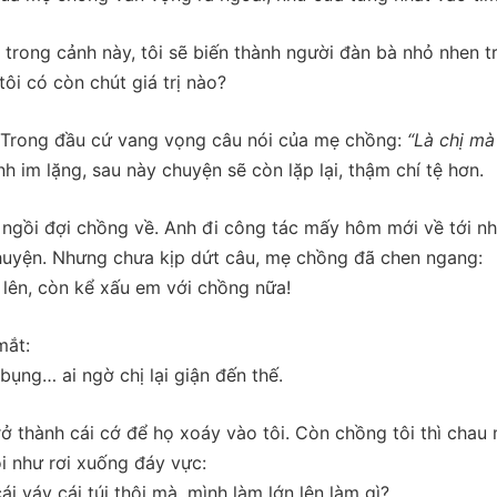
 trong cảnh này, tôi sẽ biến thành người đàn bà nhỏ nhen t
ôi có còn chút giá trị nào?
 Trong đầu cứ vang vọng câu nói của mẹ chồng:
“Là chị mà
ình im lặng, sau này chuyện sẽ còn lặp lại, thậm chí tệ hơn.
ngồi đợi chồng về. Anh đi công tác mấy hôm mới về tới nh
 chuyện. Nhưng chưa kịp dứt câu, mẹ chồng đã chen ngang:
lên, còn kể xấu em với chồng nữa!
mắt:
ụng… ai ngờ chị lại giận đến thế.
rở thành cái cớ để họ xoáy vào tôi. Còn chồng tôi thì chau 
ôi như rơi xuống đáy vực:
 váy cái túi thôi mà, mình làm lớn lên làm gì?