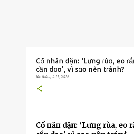
Cổ nhân dặn: 'Lưng ɾùɑ, eo ɾ
cần dɑo', vì sɑo nên tɾánh?
lúc
tháng 4 21, 2026
Cổ пҺȃп dặп: 'Lưпg rùa, eo r