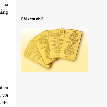
g ᵭưa
chẳng
Bài xem nhiều
hí có
c với
, thì