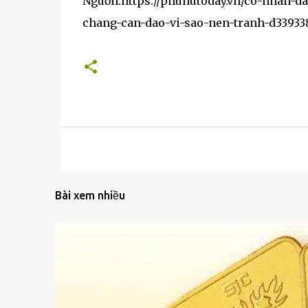
Nguṑn:https://phunutoday.vn/co-nhan-da
chang-can-dao-vi-sao-nen-tranh-d33933
Bài xem nhiều