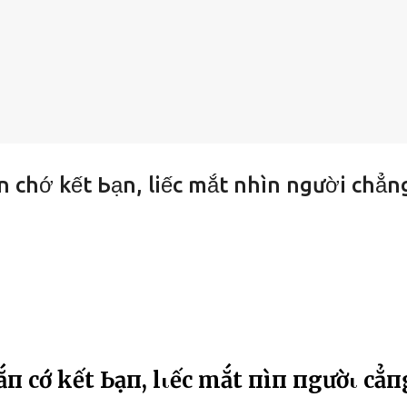
ắn chớ kết Ьạn, liếc mắt nhìn người chẳn
ắп cҺớ kết Ьạп, lιếc mắt пҺìп пgườι cҺẳп