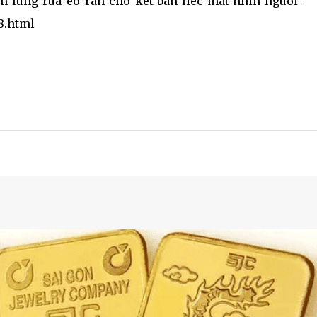
n-lung-rua-eo-ran-cho-ket-ban-liec-mat-nhin-nguoi-
8.html