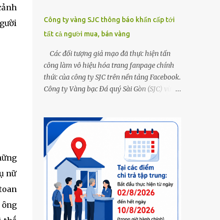
 cảnh
Công ty vàng SJC thông báo khẩn cấp tới
gười
tất cả người mua, bán vàng
Các đối tượng giả mạo đã thực hiện tấn
công làm vô hiệu hóa trang fanpage chính
thức của công ty SJC trên nền tảng Facebook.
Công ty Vàng bạc Đá quý Sài Gòn (SJC) vừa
thông tin về việc bị các đối tượng giả mạo
thực hiện tấn công làm vô hiệu hóa trang
fanpage chính thức của công ty SJC trên nền
tảng Facebook (đường link page
www.facebook.com/sjcsaigon). Trước đó,
những
công ty liên tục ghi nhận và cảnh báo đến
khách hàng việc các đối tượng xấu giả mạo
hụ nữ
Fanpage của SJC trên nền tảng Facebook
 toan
nhằm mục đích lừa đảo, trục lợi. Để bảo đảm
 ȏng
an toàn tài sản cho khách hàng, công ty SJC
thông báo hiện tại, trụ sở SJC tại TPHCM