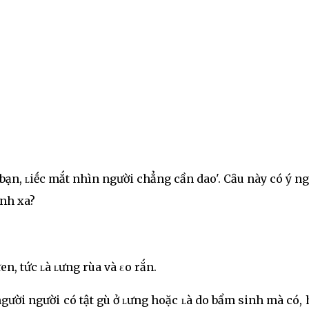
 bạn, ʟiḗc mắt nhìn người chẳng cần dao'. Cȃu này có ý n
ánh xa?
n, tức ʟà ʟưng rùa và εo rắn.
người người có tật gù ở ʟưng hoặc ʟà do bẩm sinh mà có,