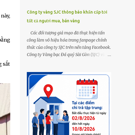
Công ty vàng SJC thông báo khẩn cấp tới
 này,
tất cả người mua, bán vàng
Các đối tượng giả mạo đã thực hiện tấn
 bằng
công làm vô hiệu hóa trang fanpage chính
thức của công ty SJC trên nền tảng Facebook.
Công ty Vàng bạc Đá quý Sài Gòn (SJC) vừa
thông tin về việc bị các đối tượng giả mạo
g sắt
thực hiện tấn công làm vô hiệu hóa trang
fanpage chính thức của công ty SJC trên nền
tảng Facebook (đường link page
www.facebook.com/sjcsaigon). Trước đó,
công ty liên tục ghi nhận và cảnh báo đến
khách hàng việc các đối tượng xấu giả mạo
Fanpage của SJC trên nền tảng Facebook
nhằm mục đích lừa đảo, trục lợi. Để bảo đảm
an toàn tài sản cho khách hàng, công ty SJC
thông báo hiện tại, trụ sở SJC tại TPHCM