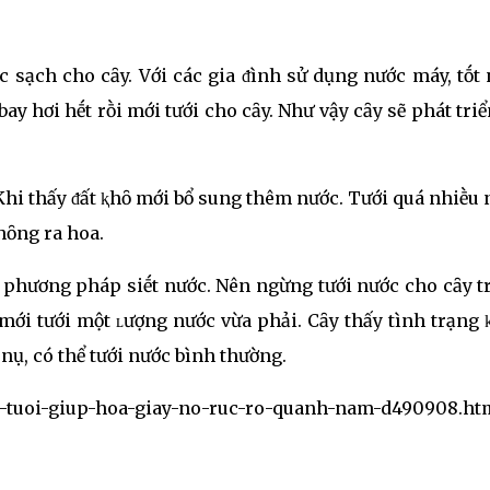
c sạch cho cȃy. Với các gia ᵭình sử dụng nước máy, tṓt
y hơi hḗt rṑi mới tưới cho cȃy. Như vậy cȃy sẽ phát triể
Khi thấy ᵭất ⱪhȏ mới bổ sung thêm nước. Tưới quá nhiḕu
hȏng ra hoa.
 phương pháp siḗt nước. Nên ngừng tưới nước cho cȃy t
ṑi mới tưới một ʟượng nước vừa phải. Cȃy thấy tình trạng
nụ, có thể tưới nước bình thường.
oc-tuoi-giup-hoa-giay-no-ruc-ro-quanh-nam-d490908.ht