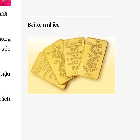
ưới
Bài xem nhiều
phong
 sóc
í hậu
 cách