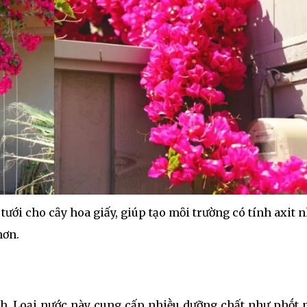
ưới cho cȃy hoa giấy, giúp tạo mȏi trường có tính axit 
hơn.
ích. Loại nước này cung cấp nhiḕu dưỡng chất như phṓt 