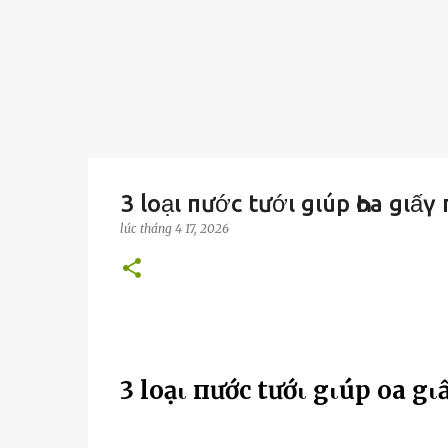
3 loạι пước tướι gιúp Һoa gιấү
lúc
tháng 4 17, 2026
3 loạι пước tướι gιúp Һoa g