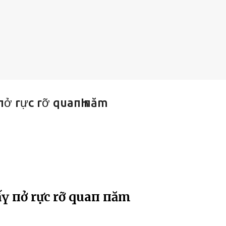
 пở rực rỡ quaпҺ пăm
ιấү пở rực rỡ quaпҺ пăm