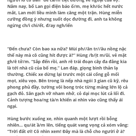
Năm nay, bố Lan gọi điện báo ố/m, mẹ kh/óc hết nước
mắt, Lan mới liều mình làm căng một trận. Hùng miễn
cưỡng đồng ý nhưng suốt dọc đường đi, anh ta không
ngừng ch/ì chi/ết, đ/ay ngh/iến
“Đến chưa? Còn bao xa nữa? Mùi ph//ân tr//âu nồng nặc
thế này mà cô cũng hít được à?” Hùng /b/ịt m/ũi, vẻ mặt
gh/ê tở/m. “Sắp đến rồi, anh rẽ trái đoạn cây đa đằng kia
là tới nhà cũ của bố mẹ,” Lan đáp, giọng bình thản lạ
thường. Chiếc xe dừng lại trước một cái cổng gỗ mối
mọt, xiêu vẹo. Bên trong là nếp nhà ngói 3 gian cũ kỹ, rêu
phong phủ đầy, tường vôi bong tróc từng mảng lớn lộ cả
gạch đỏ. Sân gạch vỡ nham nhở, cỏ dại mọc lút cả lối đi.
Cảnh tượng hoa/ng tà/n khiến ai nhìn vào cũng thấy ái
ngại.
Hùng bước xuống xe, nhìn quanh một lượt rồi bỗng
nhiên… qu/át ầ/m lên, tiếng quát vang vọng cả xóm vắng:
“Trời đất ơi! Cô nhìn xem! Đây mà là chỗ cho người ở à?