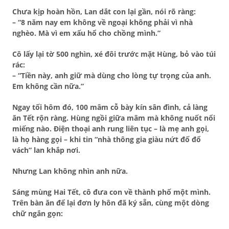
Chưa kịp hoàn hồn, Lan dắt con lại gần, nói rõ ràng:
– “8 năm nay em không về ngoại không phải vì nhà
nghèo. Mà vì
em xấu hổ cho chồng mình
.”
Cô lấy lại tờ 500 nghìn,
xé đôi trước mặt Hùng
, bỏ vào túi
rác:
– “Tiền này, anh giữ mà dùng cho lòng tự trọng của anh.
Em không cần nữa.”
Ngay tối hôm đó,
100 mâm cỗ bày kín sân đình
, cả làng
ăn Tết rộn ràng. Hùng ngồi giữa mâm mà không nuốt nổi
miếng nào. Điện thoại anh rung liên tục – là mẹ anh gọi,
là họ hàng gọi – khi tin “nhà thông gia giàu nứt đố đổ
vách” lan khắp nơi.
Nhưng Lan không nhìn anh nữa.
Sáng mùng Hai Tết, cô đưa con về thành phố
một mình
.
Trên bàn ăn để lại
đơn ly hôn đã ký sẵn
, cùng một dòng
chữ ngắn gọn: