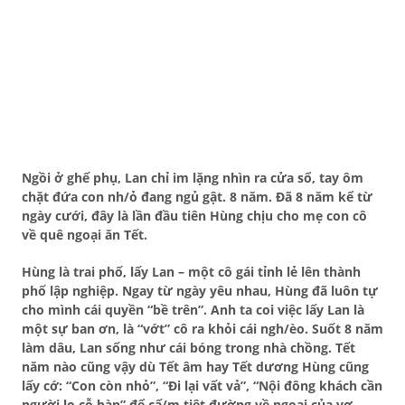
Ngồi ở ghế phụ, Lan chỉ im lặng nhìn ra cửa sổ, tay ôm
chặt đứa con nh/ỏ đang ngủ gật. 8 năm. Đã 8 năm kể từ
ngày cưới, đây là lần đầu tiên Hùng chịu cho mẹ con cô
về quê ngoại ăn Tết.
Hùng là trai phố, lấy Lan – một cô gái tỉnh lẻ lên thành
phố lập nghiệp. Ngay từ ngày yêu nhau, Hùng đã luôn tự
cho mình cái quyền “bề trên”. Anh ta coi việc lấy Lan là
một sự ban ơn, là “vớt” cô ra khỏi cái ngh/èo. Suốt 8 năm
làm dâu, Lan sống như cái bóng trong nhà chồng. Tết
năm nào cũng vậy dù Tết âm hay Tết dương Hùng cũng
lấy cớ: “Con còn nhỏ”, “Đi lại vất vả”, “Nội đông khách cần
người lo cỗ bàn” để cấ/m tiệt đường về ngoại của vợ.