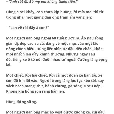
–
“Anh cất đi. Bố mẹ em không thiếu tiền.”
Hùng cười khẩy, còn chưa kịp buông lời mỉa mai thì từ
trong nhà,
một giọng đàn ông trầm ấm vang lên
:
– “Lan về rồi đấy à con?”
Một người đàn ông ngoài 60 tuổi bước ra. Áo nâu sồng
giản dị, dép cao su cũ, dáng vẻ mộc mạc của một lão
nông chính hiệu. Hùng liếc nhìn từ đầu đến chân, khóe
môi nhếch lên đầy khinh thường. Nhưng ngay sau
đó,
tiếng xe ô tô nối đuôi nhau từ ngoài đường làng vọng
lại
.
Một chiếc. Rồi hai chiếc. Rồi cả một đoàn xe bán tải, xe
con đỗ kín lối vào. Người trong làng lục tục kéo tới, tay
xách nách mang: thịt, bánh chưng, gà sống, rượu nếp…
Không khí bỗng rộn ràng hẳn lên.
Hùng đứng sững.
Một người đàn ông mặc áo vest bước xuống xe, cúi đầu