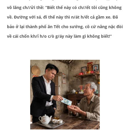
vô lăng ch//ửi thề: “Biết thế này có ch//ết tôi cũng không
về. Đường với sá, đi thế này thì n/át h/ết cả gầm xe. Đã
bảo ở lại thành phố ăn Tết cho sướng, cô cứ nằng nặc đòi
về cái chốn kh/ỉ h/o c/ò g/áy này làm gì không biết!”