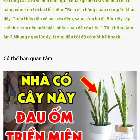
Đi công tác vừa về đến đầu ngõ, chưa kịp mở cửa vào nhà thì cô
hàng xóm kéo tôi lại thì thầm: “Bích ơi, chồng cháu có người khác
đấy. Toàn thấy dẫn về lúc nửa đêm, sáng sớm lại đi. Bác dậy tập
thể dục sớm nên mới biết, nhắc cháu để còn liệu.” Tôi không làm
ầm ĩ. Nhưng ngay lúc ấy, trong đầu tôi đã có một kế hoạch…
Có thế bạn quan tâm