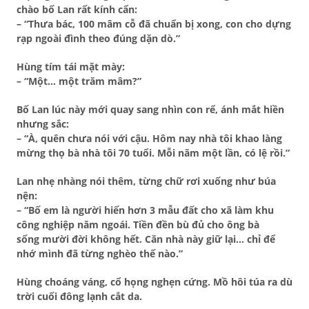
chào bố Lan rất kính cẩn:
– “Thưa bác, 100 mâm cỗ đã chuẩn bị xong, con cho dựng
rạp ngoài đình theo đúng dặn dò.”
Hùng
tím tái mặt mày
:
– “Một… một trăm mâm?”
Bố Lan lúc này mới quay sang nhìn con rể, ánh mắt hiền
nhưng sắc:
– “À, quên chưa nói với cậu. Hôm nay nhà tôi
khao làng
mừng thọ bà nhà tôi 70 tuổi
. Mỗi năm một lần, có lệ rồi.”
Lan nhẹ nhàng nói thêm, từng chữ rơi xuống như búa
nện:
– “Bố em là người hiến hơn 3 mẫu đất cho xã làm khu
công nghiệp năm ngoái. Tiền đền bù đủ cho ông bà
sống
mười đời không hết
. Căn nhà này giữ lại… chỉ để
nhớ mình đã từng nghèo thế nào.”
Hùng choáng váng, cổ họng nghẹn cứng. Mồ hôi túa ra dù
trời cuối đông lạnh cắt da.