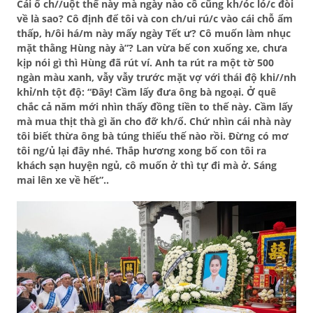
Cái ổ ch//uột thế này mà ngày nào cô cũng kh/óc ló/c đòi
về là sao? Cô định để tôi và con ch/ui rú/c vào cái chỗ ẩm
thấp, h/ôi há/m này mấy ngày Tết ư? Cô muốn làm nhục
mặt thằng Hùng này à”? Lan vừa bế con xuống xe, chưa
kịp nói gì thì Hùng đã rút ví. Anh ta rút ra một tờ 500
ngàn màu xanh, vẫy vẫy trước mặt vợ với thái độ khi//nh
khỉ/nh tột độ: “Đây! Cầm lấy đưa ông bà ngoại. Ở quê
chắc cả năm mới nhìn thấy đồng tiền to thế này. Cầm lấy
mà mua thịt thà gì ăn cho đỡ kh/ổ. Chứ nhìn cái nhà này
tôi biết thừa ông bà túng thiếu thế nào rồi. Đừng có mơ
tôi ng/ủ lại đây nhé. Thắp hương xong bố con tôi ra
khách sạn huyện ngủ, cô muốn ở thì tự đi mà ở. Sáng
mai lên xe về hết”..