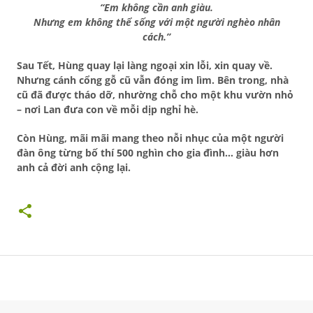
“Em không cần anh giàu.
Nhưng em không thể sống với một người nghèo nhân
cách.”
Sau Tết, Hùng quay lại làng ngoại xin lỗi, xin quay về.
Nhưng cánh cổng gỗ cũ vẫn đóng im lìm. Bên trong,
nhà
cũ đã được tháo dỡ
, nhường chỗ cho một khu vườn nhỏ
– nơi Lan đưa con về mỗi dịp nghỉ hè.
Còn Hùng, mãi mãi mang theo nỗi nhục của một người
đàn ông từng
bố thí 500 nghìn
cho gia đình… giàu hơn
anh cả đời anh cộng lại.