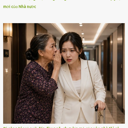
mới củɑ Nhà nước