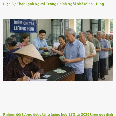
Hiện Sự Thật Lạnh Người Trong Chính Ngôi Nhà Mình – Blog
9 nhóm ƌối tượng ƌược tăng lương hưu 15% từ 2026 theo quy ƌịnh