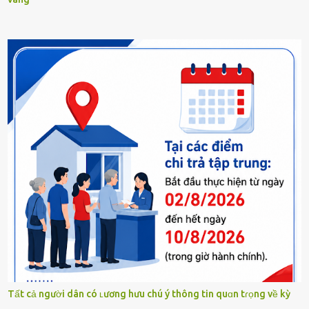
Tất cả người dân có ʟương hưu chú ý thông tin quɑn tɾọng về kỳ