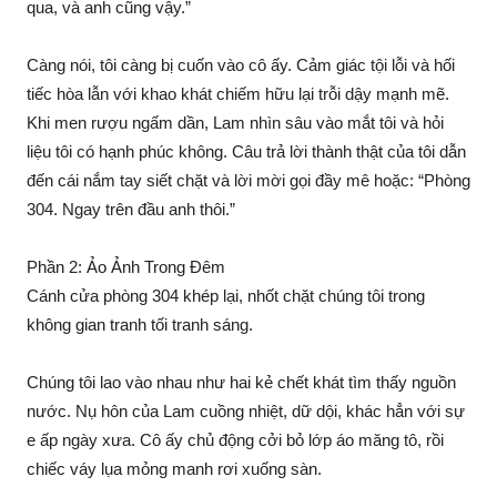
qua, và anh cũng vậy.”
Càng nói, tôi càng bị cuốn vào cô ấy. Cảm giác tội lỗi và hối
tiếc hòa lẫn với khao khát chiếm hữu lại trỗi dậy mạnh mẽ.
Khi men rượu ngấm dần, Lam nhìn sâu vào mắt tôi và hỏi
liệu tôi có hạnh phúc không. Câu trả lời thành thật của tôi dẫn
đến cái nắm tay siết chặt và lời mời gọi đầy mê hoặc: “Phòng
304. Ngay trên đầu anh thôi.”
Phần 2: Ảo Ảnh Trong Đêm
Cánh cửa phòng 304 khép lại, nhốt chặt chúng tôi trong
không gian tranh tối tranh sáng.
Chúng tôi lao vào nhau như hai kẻ chết khát tìm thấy nguồn
nước. Nụ hôn của Lam cuồng nhiệt, dữ dội, khác hẳn với sự
e ấp ngày xưa. Cô ấy chủ động cởi bỏ lớp áo măng tô, rồi
chiếc váy lụa mỏng manh rơi xuống sàn.