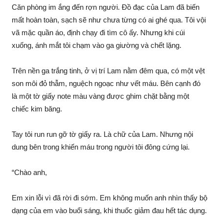
Căn phòng im ắng đến rợn người. Đồ đạc của Lam đã biến
mất hoàn toàn, sạch sẽ như chưa từng có ai ghé qua. Tôi vội
vã mặc quần áo, định chạy đi tìm cô ấy. Nhưng khi cúi
xuống, ánh mắt tôi chạm vào ga giường và chết lặng.
Trên nền ga trắng tinh, ở vị trí Lam nằm đêm qua, có một vệt
son môi đỏ thẫm, nguệch ngoạc như vết máu. Bên cạnh đó
là một tờ giấy note màu vàng được ghim chặt bằng một
chiếc kim băng.
Tay tôi run run gỡ tờ giấy ra. Là chữ của Lam. Nhưng nội
dung bên trong khiến máu trong người tôi đông cứng lại.
“Chào anh,
Em xin lỗi vì đã rời đi sớm. Em không muốn anh nhìn thấy bộ
dạng của em vào buổi sáng, khi thuốc giảm đau hết tác dụng.