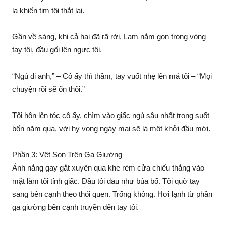
lạ khiến tim tôi thắt lại.
Gần về sáng, khi cả hai đã rã rời, Lam nằm gọn trong vòng
tay tôi, đầu gối lên ngực tôi.
“Ngủ đi anh,” – Cô ấy thì thầm, tay vuốt nhẹ lên má tôi – “Mọi
chuyện rồi sẽ ổn thôi.”
Tôi hôn lên tóc cô ấy, chìm vào giấc ngủ sâu nhất trong suốt
bốn năm qua, với hy vọng ngày mai sẽ là một khởi đầu mới.
Phần 3: Vệt Son Trên Ga Giường
Ánh nắng gay gắt xuyên qua khe rèm cửa chiếu thẳng vào
mặt làm tôi tỉnh giấc. Đầu tôi đau như búa bổ. Tôi quờ tay
sang bên cạnh theo thói quen. Trống không. Hơi lạnh từ phần
ga giường bên cạnh truyền đến tay tôi.