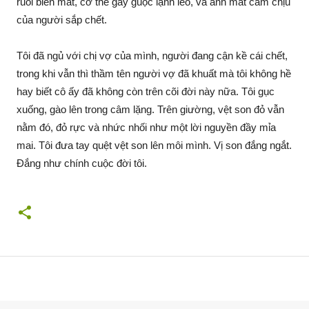
ruồi biến mất, cơ thể gầy guộc lạnh lẽo, và ánh mắt cam chịu
của người sắp chết.
Tôi đã ngủ với chị vợ của mình, người đang cận kề cái chết,
trong khi vẫn thì thầm tên người vợ đã khuất mà tôi không hề
hay biết cô ấy đã không còn trên cõi đời này nữa. Tôi gục
xuống, gào lên trong câm lặng. Trên giường, vệt son đỏ vẫn
nằm đó, đỏ rực và nhức nhối như một lời nguyền đầy mỉa
mai. Tôi đưa tay quệt vệt son lên môi mình. Vị son đắng ngắt.
Đắng như chính cuộc đời tôi.