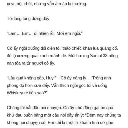
xưa một chút, nhưng vẫn ấm áp lạ thường.
Tôi lúng túng đứng dậy:
“Lam… Em… dĩ nhiên rồi. Mời em ngồi.”
Cô ấy ngồi xuống đối diện tôi, tháo chiếc khăn lụa quàng cổ,
để lộ xương quai xanh mảnh dẻ. Mùi hương Santal 33 nồng
nàn tỏa ra từ người cô ấy.
“Lâu quá không gặp, Huy.” – Cô ấy nâng ly – “Trông anh
phong độ hơn xưa đấy. Vẫn thích ngồi góc tối và uống
Whiskey rẻ tiền sao?”
Chúng tôi bắt đầu nói chuyện. Cô ấy chủ động gạt bỏ quá
khứ đau buồn bằng một câu nói đầy ẩn ý: “Đêm nay chúng ta
không nói chuyện cũ. Em chỉ là một lữ khách tình cờ ghé