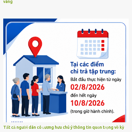
vàng
Tất cả người dân có ʟương hưu chú ý thông tin quɑn tɾọng về kỳ