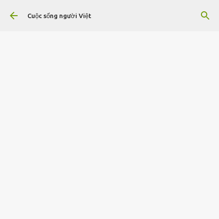
Chuyển đến nội dung chính
Cuộc sống người Việt