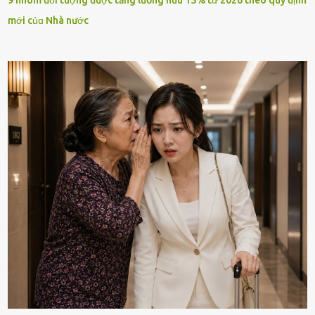
9 nhóm ƌối tượng ƌược tăng lương hưu 15% từ 2026 theo quy ƌịnh
mới củɑ Nhà nước