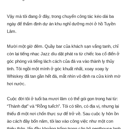
Vậy mà tôi đang ở đây, trong chuyến công tác kéo dài ba
ngày để thẩm định dự án khu nghỉ dưỡng mới ở hồ Tuyền
Lâm.
Mười một giờ đêm. Quầy bar của khách sạn vắng tanh, chỉ
còn lại tiếng nhạc Jazz dìu dặt phát ra từ chiếc loa cổ điển ở
góc phòng và tiếng lách cách của đá va vào thành ly thủy
tinh. Tôi ngồi một mình ở góc khuất nhất, xoay xoay ly
Whiskey đã tan gần hết đá, mắt nhìn vô định ra cửa kính mờ
hơi nước.
Cuộc đời tôi ở tuổi ba mươi lăm có thể gói gọn trong hai từ:
“Thành đạt” và “Rỗng tuếch”. Tôi có tiền, có địa vị, nhưng lại
thiếu đi một nơi chốn thực sự để trở về. Sau cuộc ly hôn ồn
ào cách đây bốn năm, tôi lao vào công việc như một con
thiêu thân, lấp đầy khoảng trống trong căn hộ penthouse lạnh