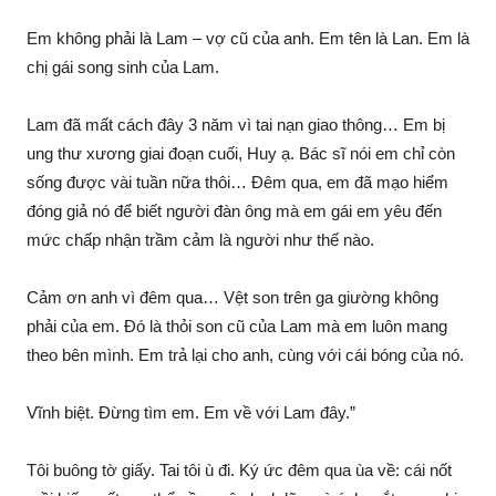
Em không phải là Lam – vợ cũ của anh. Em tên là Lan. Em là
chị gái song sinh của Lam.
Lam đã mất cách đây 3 năm vì tai nạn giao thông… Em bị
ung thư xương giai đoạn cuối, Huy ạ. Bác sĩ nói em chỉ còn
sống được vài tuần nữa thôi… Đêm qua, em đã mạo hiểm
đóng giả nó để biết người đàn ông mà em gái em yêu đến
mức chấp nhận trầm cảm là người như thế nào.
Cảm ơn anh vì đêm qua… Vệt son trên ga giường không
phải của em. Đó là thỏi son cũ của Lam mà em luôn mang
theo bên mình. Em trả lại cho anh, cùng với cái bóng của nó.
Vĩnh biệt. Đừng tìm em. Em về với Lam đây.”
Tôi buông tờ giấy. Tai tôi ù đi. Ký ức đêm qua ùa về: cái nốt