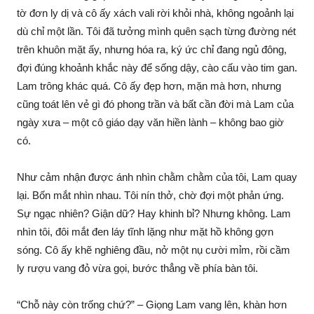
tờ đơn ly dị và cô ấy xách vali rời khỏi nhà, không ngoảnh lại
dù chỉ một lần. Tôi đã tưởng mình quên sạch từng đường nét
trên khuôn mặt ấy, nhưng hóa ra, ký ức chỉ đang ngủ đông,
đợi đúng khoảnh khắc này để sống dậy, cào cấu vào tim gan.
Lam trông khác quá. Cô ấy đẹp hơn, mặn mà hơn, nhưng
cũng toát lên vẻ gì đó phong trần và bất cần đời mà Lam của
ngày xưa – một cô giáo dạy văn hiền lành – không bao giờ
có.
Như cảm nhận được ánh nhìn chằm chằm của tôi, Lam quay
lại. Bốn mắt nhìn nhau. Tôi nín thở, chờ đợi một phản ứng.
Sự ngạc nhiên? Giận dữ? Hay khinh bỉ? Nhưng không. Lam
nhìn tôi, đôi mắt đen láy tĩnh lặng như mặt hồ không gợn
sóng. Cô ấy khẽ nghiêng đầu, nở một nụ cười mỉm, rồi cầm
ly rượu vang đỏ vừa gọi, bước thẳng về phía bàn tôi.
“Chỗ này còn trống chứ?” – Giọng Lam vang lên, khàn hơn