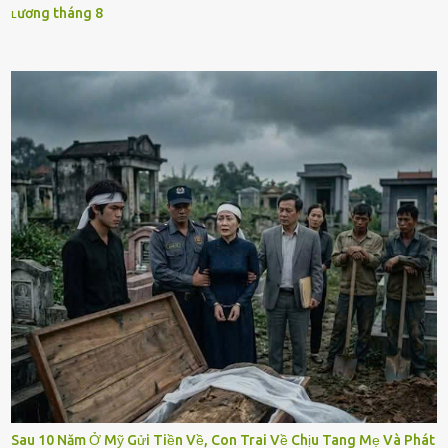
ʟương tháng 8
Sau 10 Năm Ở Mỹ Gửi Tiền Về, Con Trai Về Chịu Tang Mẹ Và Phát