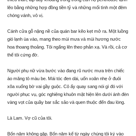
lẽo bằng những hợp đồng tiền tỷ và những mối tình một đêm
chóng vánh, vô vị.
Cánh cửa gỗ nặng nề của quán bar kẽo kẹt mở ra. Một luồng
gió lạnh ùa vào, mang theo mùi mưa và mùi hương nước
hoa thoang thoảng. Tôi ngẩng lên theo phản xạ. Và rồi, cả cơ
thể tôi cứng đờ.
Người phụ nữ vừa bước vào đang rũ nước mưa trên chiếc
áo măng tô màu be. Mái tóc đen dài, uốn xoăn nhẹ ở đuôi
xõa xuống bờ vai gầy guộc. Cô ấy quay sang nói gì đó với
người phục vụ, góc nghiêng khuôn mặt hiện lên dưới ánh đèn
vàng vọt của quầy bar sắc sảo và quen thuộc đến đau lòng.
Là Lam. Vợ cũ của tôi.
Bốn năm không gặp. Bốn năm kể từ ngày chúng tôi ký vào