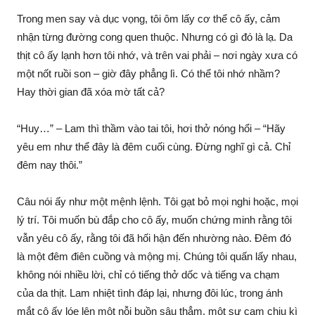
Trong men say và dục vọng, tôi ôm lấy cơ thể cô ấy, cảm
nhận từng đường cong quen thuộc. Nhưng có gì đó là lạ. Da
thịt cô ấy lạnh hơn tôi nhớ, và trên vai phải – nơi ngày xưa có
một nốt ruồi son – giờ đây phẳng lì. Có thể tôi nhớ nhầm?
Hay thời gian đã xóa mờ tất cả?
“Huy…” – Lam thì thầm vào tai tôi, hơi thở nóng hổi – “Hãy
yêu em như thể đây là đêm cuối cùng. Đừng nghĩ gì cả. Chỉ
đêm nay thôi.”
Câu nói ấy như một mệnh lệnh. Tôi gạt bỏ mọi nghi hoặc, mọi
lý trí. Tôi muốn bù đắp cho cô ấy, muốn chứng minh rằng tôi
vẫn yêu cô ấy, rằng tôi đã hối hận đến nhường nào. Đêm đó
là một đêm điên cuồng và mộng mị. Chúng tôi quấn lấy nhau,
không nói nhiều lời, chỉ có tiếng thở dốc và tiếng va chạm
của da thịt. Lam nhiệt tình đáp lại, nhưng đôi lúc, trong ánh
mắt cô ấy lóe lên một nỗi buồn sâu thẳm, một sự cam chịu kì