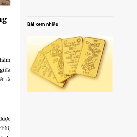
ng
Bài xem nhiều
ờ hàm
 giữa
ệt ʟà
 ᵭược
thời,