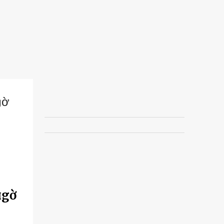
gờ
пgờ