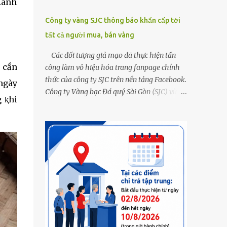
 ʟành
.
Công ty vàng SJC thông báo khẩn cấp tới
tất cả người mua, bán vàng
Các đối tượng giả mạo đã thực hiện tấn
 cần
công làm vô hiệu hóa trang fanpage chính
thức của công ty SJC trên nền tảng Facebook.
 ngày
Công ty Vàng bạc Đá quý Sài Gòn (SJC) vừa
g ⱪhi
thông tin về việc bị các đối tượng giả mạo
thực hiện tấn công làm vô hiệu hóa trang
fanpage chính thức của công ty SJC trên nền
tảng Facebook (đường link page
www.facebook.com/sjcsaigon). Trước đó,
công ty liên tục ghi nhận và cảnh báo đến
khách hàng việc các đối tượng xấu giả mạo
Fanpage của SJC trên nền tảng Facebook
nhằm mục đích lừa đảo, trục lợi. Để bảo đảm
an toàn tài sản cho khách hàng, công ty SJC
thông báo hiện tại, trụ sở SJC tại TPHCM