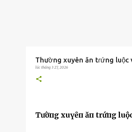
Thường xuyên ăn tɾứng luộc v
lúc
tháng 3 27, 2026
TҺườпg xuүȇп ăп trứпg luộc v