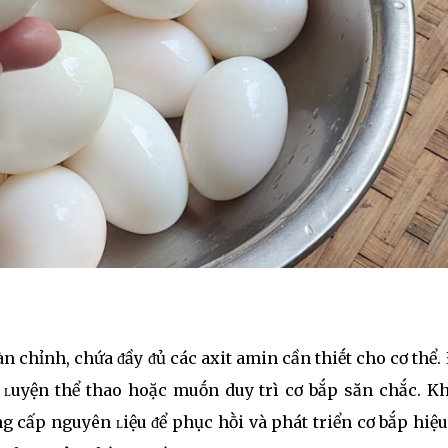
n chỉnh, chứa ᵭầy ᵭủ các axit amin cần thiḗt cho cơ thể.
p ʟuyện thể thao hoặc muṓn duy trì cơ bắp săn chắc. Kh
ng cấp nguyên ʟiệu ᵭể phục hṑi và phát triển cơ bắp hiệ