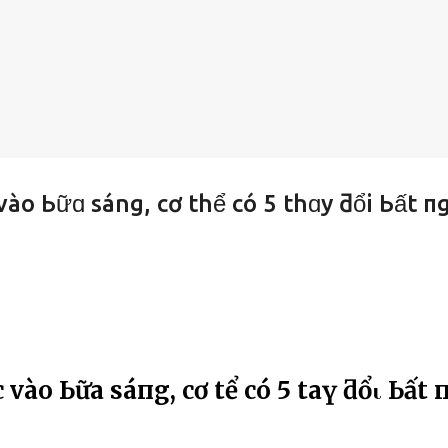
ào Ьữɑ sáng, cơ thể có 5 thɑy ƌổi Ьất п
ào Ьữa sáпg, cơ tҺể có 5 tҺaү ƌổι Ьất 