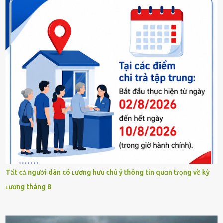
Tất cả người dân có ʟương hưu chú ý thông tin quɑn tɾọng về kỳ
ʟương tháng 8