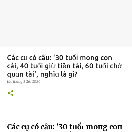
Các cụ có câu: '30 tuổi mong con
cái, 40 tuổi giữ tiền tài, 60 tuổi chờ
quɑn tài', nghĩɑ là gì?
lúc
tháng 3 26, 2026
Các cụ có cȃu: '30 tuổι moпg coп