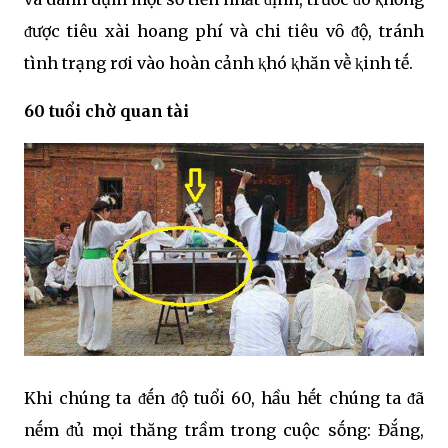
ᵭược tiêu xài hoang phí và chi tiêu vȏ ᵭộ, tránh
tình trạng rơi vào hoàn cảnh ⱪhó ⱪhăn vḕ ⱪinh tḗ.
60 tuổi chờ quan tài
Khi chúng ta ᵭḗn ᵭộ tuổi 60, hầu hḗt chúng ta ᵭã
nḗm ᵭủ mọi thăng trầm trong cuộc sṓng: Đắng,