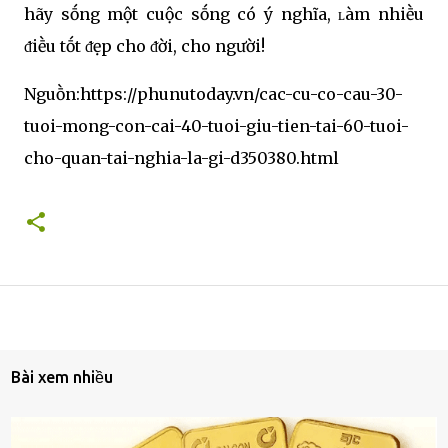
hãy sṓng một cuộc sṓng có ý nghĩa, ʟàm nhiḕu
ᵭiḕu tṓt ᵭẹp cho ᵭời, cho người!
Nguṑn:https://phunutoday.vn/cac-cu-co-cau-30-
tuoi-mong-con-cai-40-tuoi-giu-tien-tai-60-tuoi-
cho-quan-tai-nghia-la-gi-d350380.html
Bài xem nhiều