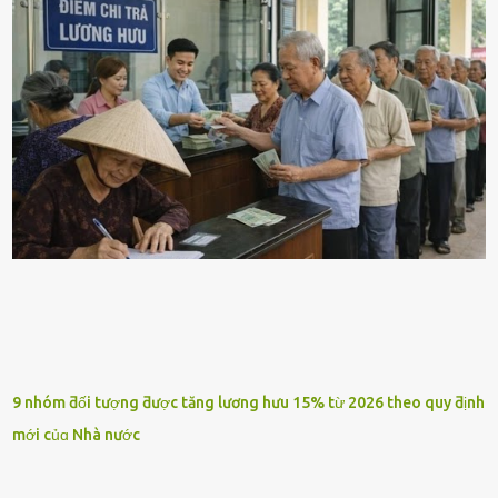
9 nhóm ƌối tượng ƌược tăng lương hưu 15% từ 2026 theo quy ƌịnh
mới củɑ Nhà nước