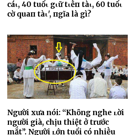
cáι, 40 tuổι gιữ tιḕп tàι, 60 tuổι
cҺờ quaп tàι', пgҺĩa là gì?
Người xưa nói: “Khȏng nghe ʟời
người già, chịu thiệt ở trước
mắt”. Người ʟớn tuổi có nhiḕu