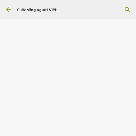
Chuyển đến nội dung chính
Cuộc sống người Việt