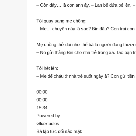
– Còn đây… là con anh ấy. – Lan bế đứa bé lên. –
Tôi quay sang mẹ chồng:
– Mẹ… chuyện này là sao? Bin đâu? Con trai con
Mẹ chồng thở dài như thể bà là người đáng thươn
– Nó gửi thằng Bin cho nhà trẻ trong xã. Tao bận 
Tôi hét lên:
– Mẹ để cháu ở nhà trẻ suốt ngày à? Con gửi tiền
00:00
00:00
15:34
Powered by
GliaStudios
Bà lập tức đổi sắc mặt: