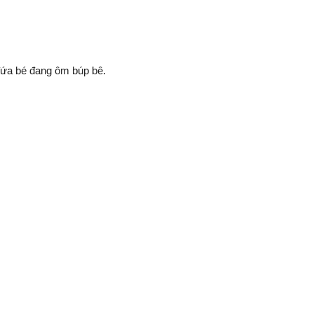
đứa bé đang ôm búp bê.