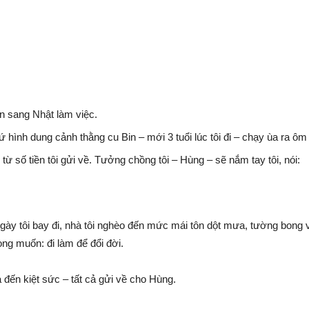
n sang Nhật làm việc.
hình dung cảnh thằng cu Bin – mới 3 tuổi lúc tôi đi – chạy ùa ra ôm
ừ số tiền tôi gửi về. Tưởng chồng tôi – Hùng – sẽ nắm tay tôi, nói:
ày tôi bay đi, nhà tôi nghèo đến mức mái tôn dột mưa, tường bong v
ng muốn: đi làm để đổi đời.
 đến kiệt sức – tất cả gửi về cho Hùng.