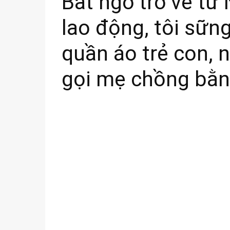
Bất ngờ trở về từ
lao động, tôi sữn
quần áo trẻ con, 
gọi mẹ chồng bằ