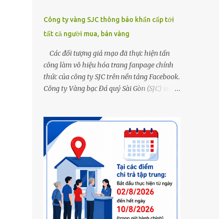
Công ty vàng SJC thông báo khẩn cấp tới
tất cả người mua, bán vàng
Các đối tượng giả mạo đã thực hiện tấn
công làm vô hiệu hóa trang fanpage chính
thức của công ty SJC trên nền tảng Facebook.
Công ty Vàng bạc Đá quý Sài Gòn (SJC) vừa
thông tin về việc bị các đối tượng giả mạo
thực hiện tấn công làm vô hiệu hóa trang
fanpage chính thức của công ty SJC trên nền
tảng Facebook (đường link page
www.facebook.com/sjcsaigon). Trước đó,
công ty liên tục ghi nhận và cảnh báo đến
khách hàng việc các đối tượng xấu giả mạo
Fanpage của SJC trên nền tảng Facebook
nhằm mục đích lừa đảo, trục lợi. Để bảo đảm
an toàn tài sản cho khách hàng, công ty SJC
thông báo hiện tại, trụ sở SJC tại TPHCM