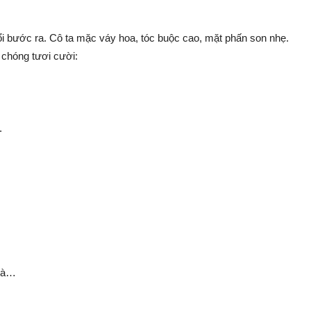
ổi bước ra. Cô ta mặc váy hoa, tóc buộc cao, mặt phấn son nhẹ.
h chóng tươi cười:
.
 mà…