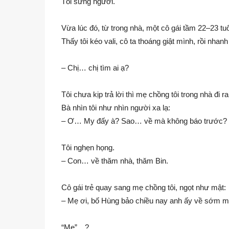
Tôi sững người.
Vừa lúc đó, từ trong nhà, một cô gái tầm 22–23 tu
Thấy tôi kéo vali, cô ta thoáng giật mình, rồi nhan
– Chị… chị tìm ai ạ?
Tôi chưa kịp trả lời thì mẹ chồng tôi trong nhà đi ra
Bà nhìn tôi như nhìn người xa lạ:
– Ơ… My đấy à? Sao… về mà không báo trước?
Tôi nghẹn họng.
– Con… về thăm nhà, thăm Bin.
Cô gái trẻ quay sang mẹ chồng tôi, ngọt như mật:
– Mẹ ơi, bố Hùng bảo chiều nay anh ấy về sớm
“Mẹ”…?