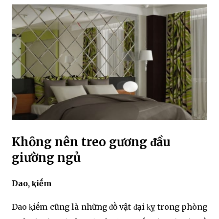
Khȏng nên treo gương ᵭầu
giường ngủ
Dao, ⱪiḗm
Dao ⱪiḗm cũng là những ᵭṑ vật ᵭại ⱪỵ trong phòng