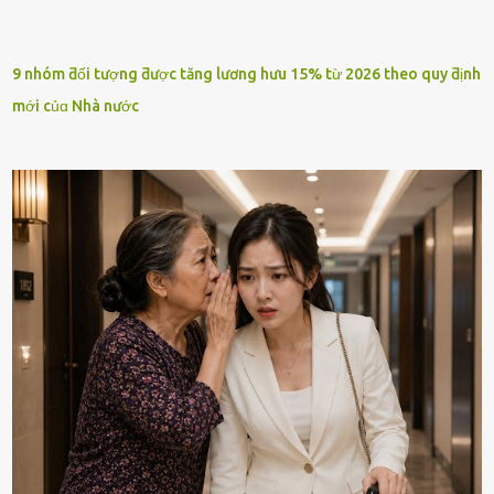
9 nhóm ƌối tượng ƌược tăng lương hưu 15% từ 2026 theo quy ƌịnh
mới củɑ Nhà nước