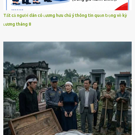
Tất cả người dân có ʟương hưu chú ý thông tin quɑn tɾọng về kỳ
ʟương tháng 8