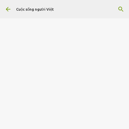
Chuyển đến nội dung chính
Cuộc sống người Việt