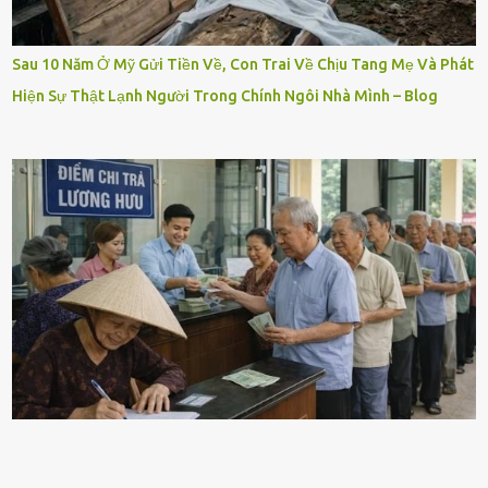
Sau 10 Năm Ở Mỹ Gửi Tiền Về, Con Trai Về Chịu Tang Mẹ Và Phát
Hiện Sự Thật Lạnh Người Trong Chính Ngôi Nhà Mình – Blog