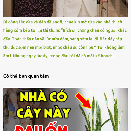
Đi công tác vừa về đến đầu ngõ, chưa kịp mở cửa vào nhà thì cô
hàng xóm kéo tôi lại thì thầm: “Bích ơi, chồng cháu có người khác
đấy. Toàn thấy dẫn về lúc nửa đêm, sáng sớm lại đi. Bác dậy tập
thể dục sớm nên mới biết, nhắc cháu để còn liệu.” Tôi không làm
ầm ĩ. Nhưng ngay lúc ấy, trong đầu tôi đã có một kế hoạch…
Có thế bạn quan tâm