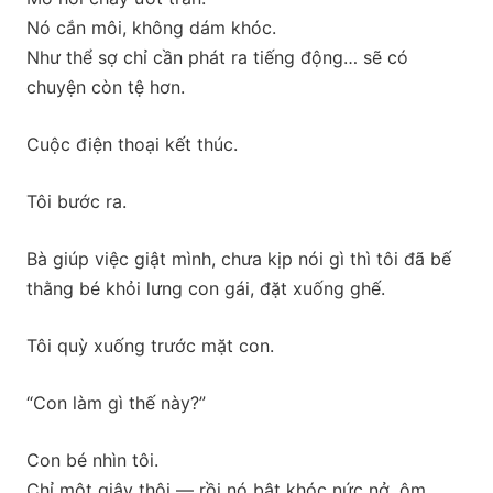
Nó cắn môi, không dám khóc.
Như thể sợ chỉ cần phát ra tiếng động… sẽ có
chuyện còn tệ hơn.
Cuộc điện thoại kết thúc.
Tôi bước ra.
Bà giúp việc giật mình, chưa kịp nói gì thì tôi đã bế
thằng bé khỏi lưng con gái, đặt xuống ghế.
Tôi quỳ xuống trước mặt con.
“Con làm gì thế này?”
Con bé nhìn tôi.
Chỉ một giây thôi — rồi nó bật khóc nức nở, ôm