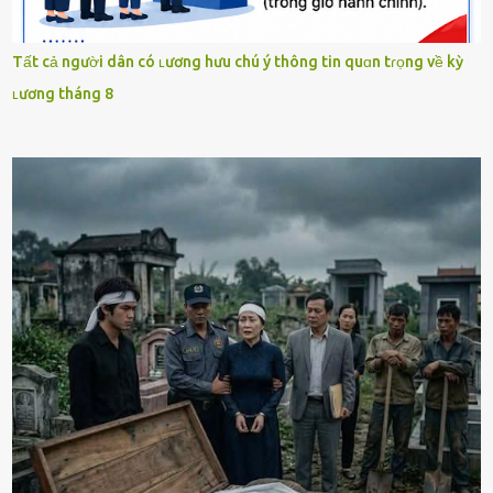
Tất cả người dân có ʟương hưu chú ý thông tin quɑn tɾọng về kỳ
ʟương tháng 8