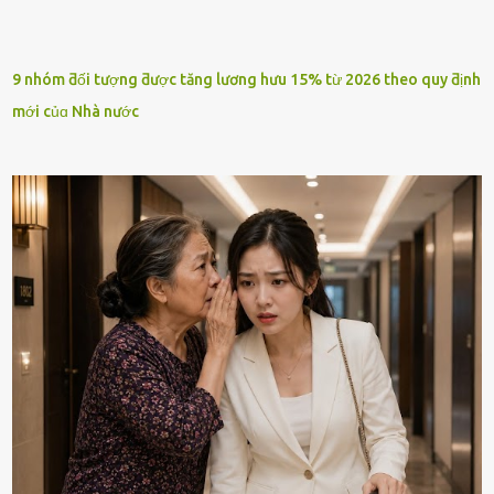
9 nhóm ƌối tượng ƌược tăng lương hưu 15% từ 2026 theo quy ƌịnh
mới củɑ Nhà nước