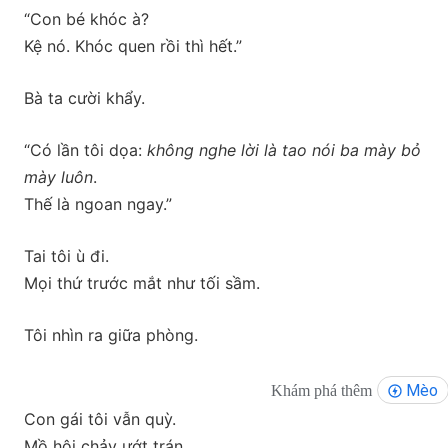
“Con bé khóc à?
Kệ nó. Khóc quen rồi thì hết.”
Bà ta cười khẩy.
“Có lần tôi dọa:
không nghe lời là tao nói ba mày bỏ
mày luôn
.
Thế là ngoan ngay.”
Tai tôi ù đi.
Mọi thứ trước mắt như tối sầm.
Tôi nhìn ra giữa phòng.
Mèo
Khám phá thêm
Con gái tôi vẫn quỳ.
Mồ hôi chảy ướt trán.