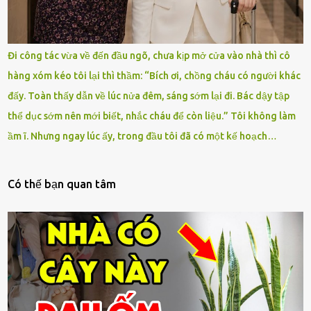
Đi công tác vừa về đến đầu ngõ, chưa kịp mở cửa vào nhà thì cô
hàng xóm kéo tôi lại thì thầm: “Bích ơi, chồng cháu có người khác
đấy. Toàn thấy dẫn về lúc nửa đêm, sáng sớm lại đi. Bác dậy tập
thể dục sớm nên mới biết, nhắc cháu để còn liệu.” Tôi không làm
ầm ĩ. Nhưng ngay lúc ấy, trong đầu tôi đã có một kế hoạch…
Có thế bạn quan tâm