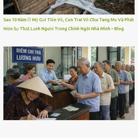
Sau 10 Năm Ở Mỹ Gửi Tiền Về, Con Trai Về Chịu Tang Mẹ Và Phát
Hiện Sự Thật Lạnh Người Trong Chính Ngôi Nhà Mình – Blog