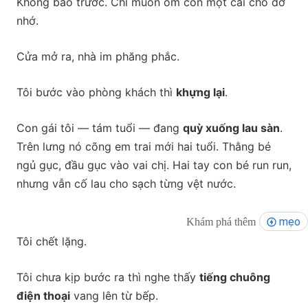
Không báo trước. Chỉ muốn ôm con một cái cho đỡ
nhớ.
Cửa mở ra, nhà im phăng phắc.
Tôi bước vào phòng khách thì
khựng lại
.
Con gái tôi — tám tuổi — đang
quỳ xuống lau sàn
.
Trên lưng nó cõng em trai mới hai tuổi. Thằng bé
ngủ gục, đầu gục vào vai chị. Hai tay con bé run run,
nhưng vẫn cố lau cho sạch từng vệt nước.
mẹo
Khám phá thêm
Tôi chết lặng.
Tôi chưa kịp bước ra thì nghe thấy
tiếng chuông
điện thoại
vang lên từ bếp.