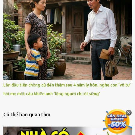
Lần đầu tiên chồng cũ đến thăm sau 4 năm ly hôn, nghe con ‘vô tư’
hỏi mẹ một câu khiến anh ‘lặng người ch:::ết sững’
Có thế bạn quan tâm