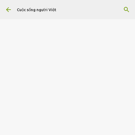
Chuyển đến nội dung chính
Cuộc sống người Việt