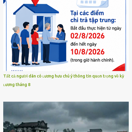
Tất cả người dân có ʟương hưu chú ý thông tin quɑn tɾọng về kỳ
ʟương tháng 8