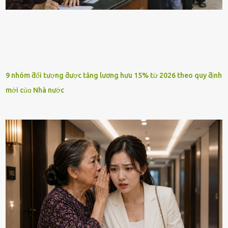
9 nhóm ƌối tượng ƌược tăng lương hưu 15% từ 2026 theo quy ƌịnh
mới củɑ Nhà nước