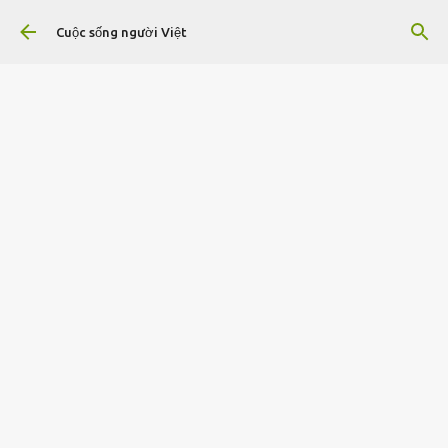
Chuyển đến nội dung chính
Cuộc sống người Việt