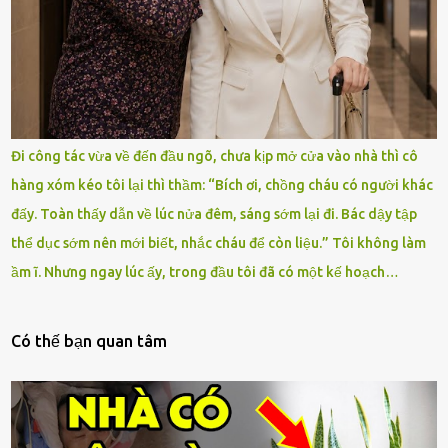
Đi công tác vừa về đến đầu ngõ, chưa kịp mở cửa vào nhà thì cô
hàng xóm kéo tôi lại thì thầm: “Bích ơi, chồng cháu có người khác
đấy. Toàn thấy dẫn về lúc nửa đêm, sáng sớm lại đi. Bác dậy tập
thể dục sớm nên mới biết, nhắc cháu để còn liệu.” Tôi không làm
ầm ĩ. Nhưng ngay lúc ấy, trong đầu tôi đã có một kế hoạch…
Có thế bạn quan tâm