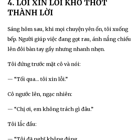
4. LỜI XIN LỖI KHÓ THỐT
THÀNH LỜI
Sáng hôm sau, khi mọi chuyện yên ổn, tôi xuống
bếp. Người giúp việc đang gọt rau, ánh nắng chiếu
lên đôi bàn tay gầy nhưng nhanh nhẹn.
Tôi đứng trước mặt cô và nói:
— “Tối qua… tôi xin lỗi.”
Cô ngước lên, ngạc nhiên:
— “Chị ơi, em không trách gì đâu.”
Tôi lắc đầu:
— “Tôi đã nghĩ không đúng.