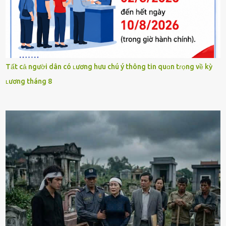
Tất cả người dân có ʟương hưu chú ý thông tin quɑn tɾọng về kỳ
ʟương tháng 8