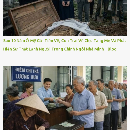
Sau 10 Năm Ở Mỹ Gửi Tiền Về, Con Trai Về Chịu Tang Mẹ Và Phát
Hiện Sự Thật Lạnh Người Trong Chính Ngôi Nhà Mình – Blog