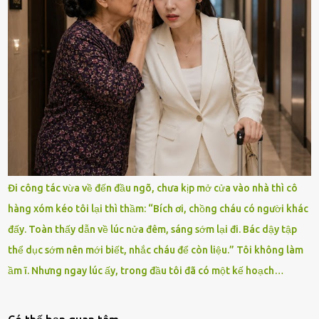
Đi công tác vừa về đến đầu ngõ, chưa kịp mở cửa vào nhà thì cô
hàng xóm kéo tôi lại thì thầm: “Bích ơi, chồng cháu có người khác
đấy. Toàn thấy dẫn về lúc nửa đêm, sáng sớm lại đi. Bác dậy tập
thể dục sớm nên mới biết, nhắc cháu để còn liệu.” Tôi không làm
ầm ĩ. Nhưng ngay lúc ấy, trong đầu tôi đã có một kế hoạch…