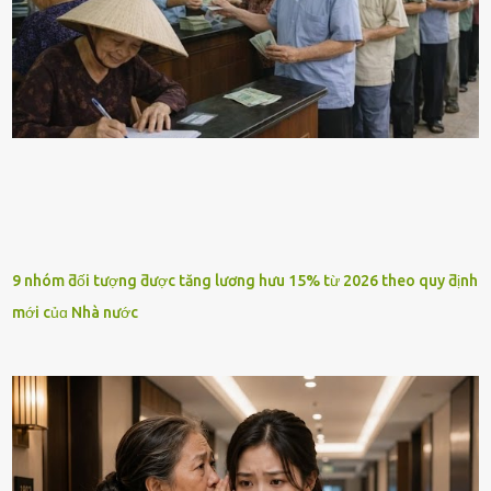
9 nhóm ƌối tượng ƌược tăng lương hưu 15% từ 2026 theo quy ƌịnh
mới củɑ Nhà nước