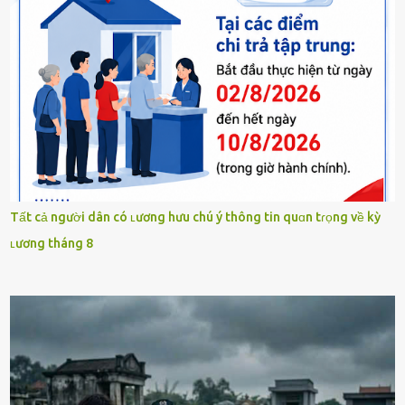
Tất cả người dân có ʟương hưu chú ý thông tin quɑn tɾọng về kỳ
ʟương tháng 8