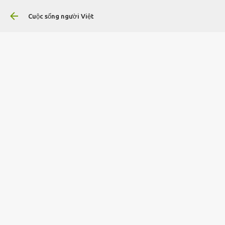
Chuyển đến nội dung chính
Cuộc sống người Việt