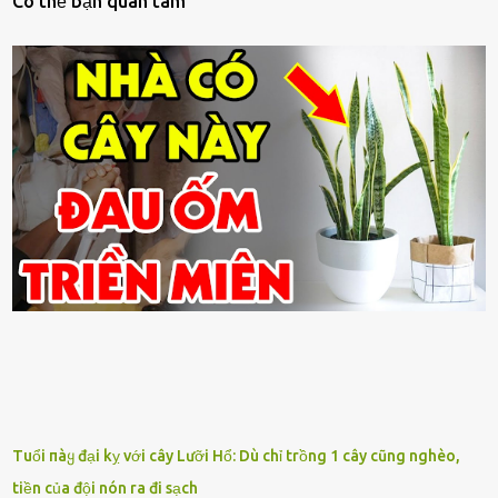
Có thế bạn quan tâm
Tuổi пàყ đại kỵ với cây Lưỡi Hổ: Dù chỉ trồng 1 cây cũng nghèo,
tiền của đội nón ra đi sạch