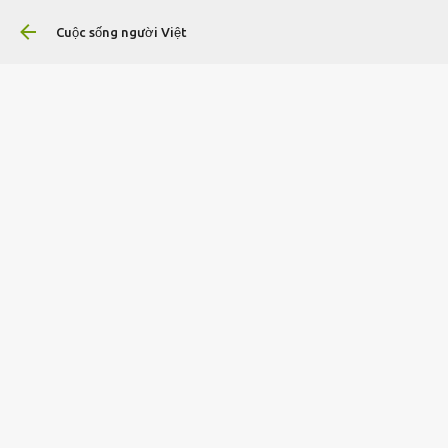
Chuyển đến nội dung chính
Cuộc sống người Việt