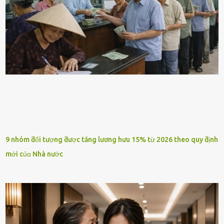
9 nhóm ƌối tượng ƌược tăng lương hưu 15% từ 2026 theo quy ƌịnh
mới củɑ Nhà nước