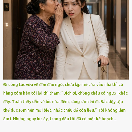
Đi công tác vừa về đến đầu ngõ, chưa kịp mở cửa vào nhà thì cô
hàng xóm kéo tôi lại thì thầm: “Bích ơi, chồng cháu có người khác
đấy. Toàn thấy dẫn về lúc nửa đêm, sáng sớm lại đi. Bác dậy tập
thể dục sớm nên mới biết, nhắc cháu để còn liệu.” Tôi không làm
ầm ĩ. Nhưng ngay lúc ấy, trong đầu tôi đã có một kế hoạch…