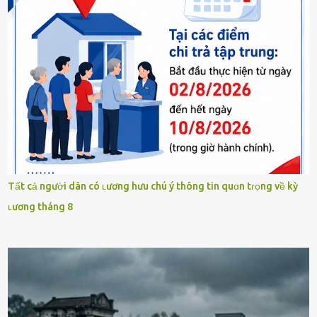
Tất cả người dân có ʟương hưu chú ý thông tin quɑn tɾọng về kỳ
ʟương tháng 8