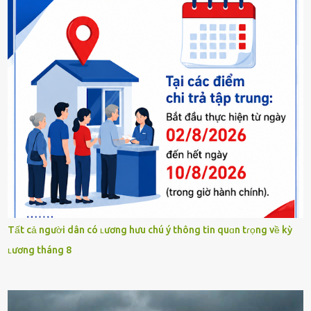
Tất cả người dân có ʟương hưu chú ý thông tin quɑn tɾọng về kỳ
ʟương tháng 8