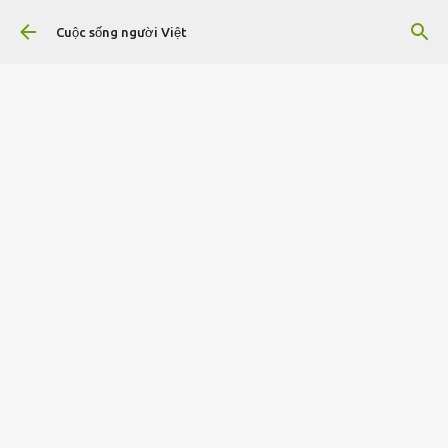
Chuyển đến nội dung chính
Cuộc sống người Việt