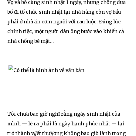
Vợ và bồ cùng sinh nhật 1 ngày, nhưng chồng đưa
bồ đi tổ chức sinh nhật tại nhà hàng còn vợ bầu
phải ở nhà ăn cơm nguội với rau luộc. Đúng lúc
chính tiệc, một người đàn ông bước vào khiến cả
nhà chồng bẽ mặt…
Tôi chưa bao giờ nghĩ rằng ngày sinh nhật của
mình — lẽ ra phải là ngày hạnh phúc nhất — lại
trở thành v//ết thư//ơng không bao giờ lành trong