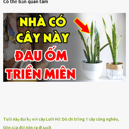
Có thế bạn quan tâm
Tuổi пàყ đại kỵ với cây Lưỡi Hổ: Dù chỉ trồng 1 cây cũng nghèo,
tiền của đội nón ra đi sạch