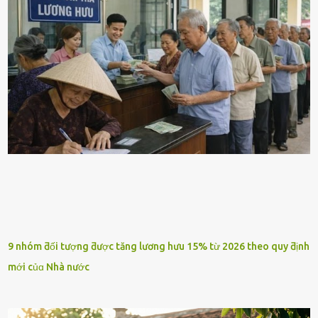
9 nhóm ƌối tượng ƌược tăng lương hưu 15% từ 2026 theo quy ƌịnh
mới củɑ Nhà nước