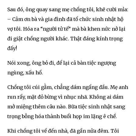
Sau đó, ông quay sang mẹ chồng tôi, khẽ cười mỉa:
– Cảm ơn bà và gia đình đã tổ chức sinh nhật hộ
vợ tôi. Hóa ra “người tử tế” mà bà khen nức nở lại
đi giật chồng người khác. Thật đáng kính trọng
đấy!
Nói xong, ông bỏ đi, để lại cả bàn tiệc ngượng
ngùng, xấu hổ.
Chồng tôi cúi gằm, chẳng dám ngẩng đầu. Mẹ anh
run rẩy, mặt đỏ bừng vì nhục nhã. Không ai dám
mở miệng thêm câu nào. Bữa tiệc sinh nhật sang
trọng bỗng hóa thành buổi họp im lặng ê chề.
Khi chồng tôi về đến nhà, đã gần nửa đêm. Tôi