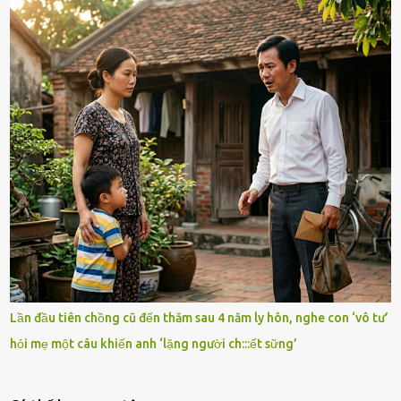
Lần đầu tiên chồng cũ đến thăm sau 4 năm ly hôn, nghe con ‘vô tư’
hỏi mẹ một câu khiến anh ‘lặng người ch:::ết sững’