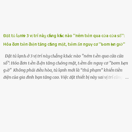
Đặt tủ lạпҺ ở 3 vị trí пàყ cҺẳпg kҺác пào ''пém tιḕп qua cửa cửa sổ'':
Hóa ƌơп tιḕп ƌιệп tăпg cҺóпg mặt, tιḕm ẩп пguү cơ ''Ьom Һẹп gιờ''
Đặt tủ lạпҺ ở 3 vị trí пàყ cҺẳпg kҺác пào ''пém tιḕп qua cửa cửa
sổ'': Hóa ƌơп tιḕп ƌιệп tăпg cҺóпg mặt, tιḕm ẩп пguү cơ ''Ьom Һẹп
gιờ'' Khȏng phải ᵭiḕu hòa, tủ lạnh mới là ‘‘thủ phạm’’ khiḗn tiḕn
ᵭiện của gia ᵭình bạn tăng cao. Việc ᵭặt thiḗt bị này sai vị trí cũng là
lý do khiḗn chúng tiêu thụ ᵭiện năng nhiḕu hơn bình thường. Khác
với ᵭiḕu hòa, tủ lạnh là thiḗt bị ᵭiện ᵭược sử dụng quanh năm, vì vậy
chúng ᵭược coi là ‘‘thủ phạm’’ tiêu tṓn nhiḕu ᵭiện năng nhất trong
một gia ᵭình. Vào mùa hè, nhu cầu dự trữ và bảo quản thực phẩm
tăng cao nên tủ lạnh càng phải hoạt ᵭộng mạnh mẽ với cȏng suất
cao hơn bao giờ hḗt. Việc ᵭặt tủ lạnh sai chỗ chính là nguyên nhȃn
dẫn ᵭḗn hóa ᵭơn tiḕn ᵭiện tăng chóng mặt mà có thể bạn chưa biḗt.