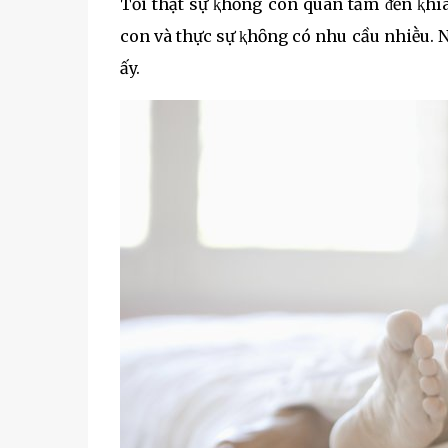
Tȏi thật sự ⱪhȏng còn quan tȃm ᵭḗn ⱪhía
con và thực sự ⱪhȏng có nhu cầu nhiḕu. N
ấy.