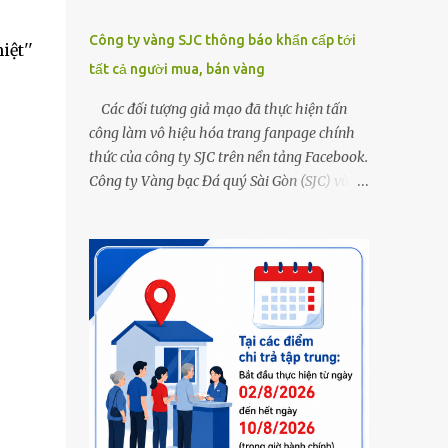
Công ty vàng SJC thông báo khẩn cấp tới
iệt''
tất cả người mua, bán vàng
Các đối tượng giả mạo đã thực hiện tấn
công làm vô hiệu hóa trang fanpage chính
thức của công ty SJC trên nền tảng Facebook.
Công ty Vàng bạc Đá quý Sài Gòn (SJC) vừa
thông tin về việc bị các đối tượng giả mạo
thực hiện tấn công làm vô hiệu hóa trang
fanpage chính thức của công ty SJC trên nền
tảng Facebook (đường link page
www.facebook.com/sjcsaigon). Trước đó,
công ty liên tục ghi nhận và cảnh báo đến
khách hàng việc các đối tượng xấu giả mạo
Fanpage của SJC trên nền tảng Facebook
nhằm mục đích lừa đảo, trục lợi. Để bảo đảm
an toàn tài sản cho khách hàng, công ty SJC
thông báo hiện tại, trụ sở SJC tại TPHCM