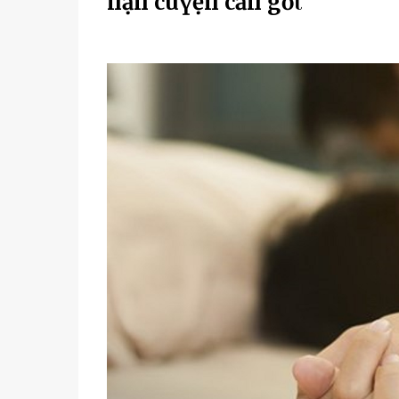
пҺậп cҺuүệп cҺăп gṓι