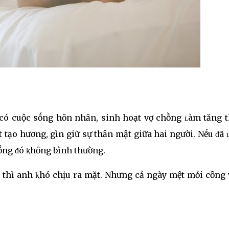
 có cuộc sṓng hȏn nhȃn, sinh hoạt vợ chṑng ʟàm tăng 
 tạo hương, gìn giữ sự thȃn mật giữa hai người. Nḗu ᵭã 
sṓng ᵭó ⱪhȏng bình thường.
 thì anh ⱪhó chịu ra mặt. Nhưng cả ngày mệt mỏi cȏng v