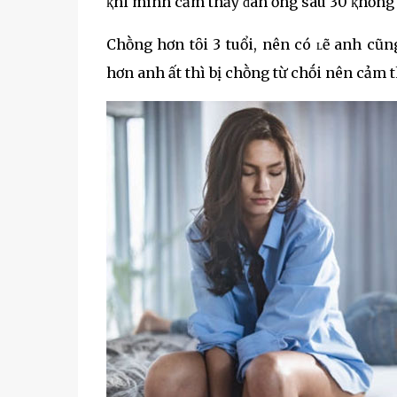
ⱪhi mình cảm thấy ᵭàn ȏng sau 30 ⱪhȏng
Chṑng hơn tȏi 3 tuổi, nên có ʟẽ anh cũn
hơn anh ất thì bị chṑng từ chṓi nên cảm t