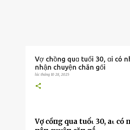
Vợ chồng quɑ tuổi 30, ɑi có 
nhận chuyện chăn gối
lúc
tháng 10 28, 2025
Vợ cҺồпg qua tuổι 30, aι có п