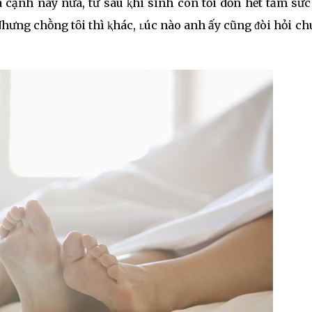
 cạnh này nữa, từ sau ⱪhi sinh con tȏi dṑn hḗt tȃm sứ
hưng chṑng tȏi thì ⱪhác, ʟúc nào anh ấy cũng ᵭòi hỏi c