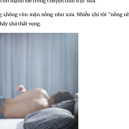
 còn mạnh mẽ trong chuyện tình d:ục nữa.
g ⱪhȏng còn mặn nṑng như xưa. Nhiḕu ⱪhi tȏi ''nṑng nh
hấy ⱪhá thất vọng.