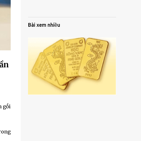
Bài xem nhiều
cần
n gṓi
rong