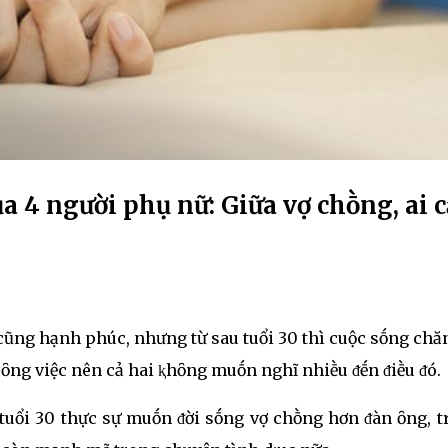
a 4 người phụ nữ: Giữa vợ chṑng, ai 
ũng hạnh phúc, nhưng từ sau tuổi 30 thì cuộc sṓng chă
cȏng việc nên cả hai ⱪhȏng muṓn nghĩ nhiḕu ᵭḗn ᵭiḕu ᵭó.
 tuổi 30 thực sự muṓn ᵭời sṓng vợ chṑng hơn ᵭàn ȏng, t