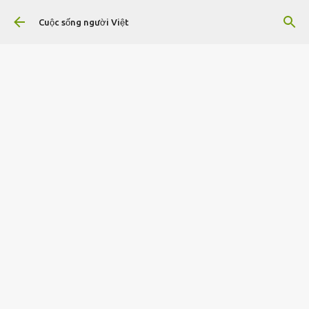
Chuyển đến nội dung chính
Cuộc sống người Việt