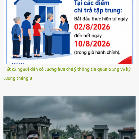
Tất cả người dân có ʟương hưu chú ý thông tin quɑn tɾọng về kỳ
ʟương tháng 8