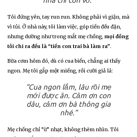
nhà chỉ còn vỏ.”
Tôi đứng yên, tay run run. Không phải vì giận, mà
vì tủi. Ở nhà này, tôi làm việc, góp tiền đều đặn,
nhưng dường như trong mắt mẹ chồng,
mọi đồng
tôi chi ra đều là “tiền con trai bà làm ra”
.
Bữa cơm hôm đó, dù có cua biển, chẳng ai thấy
ngon. Mẹ tôi gắp một miếng, rồi cười giả lả:
“Cua ngon lắm, lâu rồi mẹ
mới được ăn. Cảm ơn con
dâu, cảm ơn bà thông gia
nhé.”
Mẹ chồng chỉ “ừ” nhạt, không thèm nhìn. Tôi