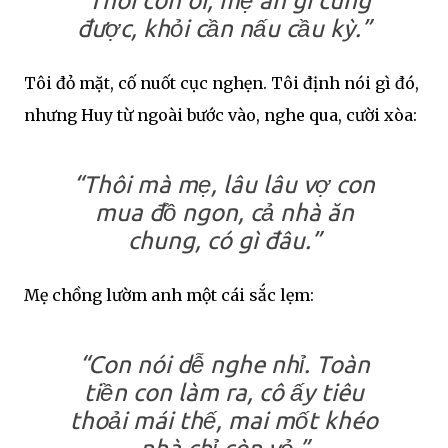
“Thôi con ơi, mẹ ăn gì cũng
được, khỏi cần nấu cầu kỳ.”
Tôi đỏ mặt, cố nuốt cục nghẹn. Tôi định nói gì đó,
nhưng Huy từ ngoài bước vào, nghe qua, cười xòa:
“Thôi mà mẹ, lâu lâu vợ con
mua đồ ngon, cả nhà ăn
chung, có gì đâu.”
Mẹ chồng lườm anh một cái sắc lẹm:
“Con nói dễ nghe nhỉ. Toàn
tiền con làm ra, cô ấy tiêu
thoải mái thế, mai mốt khéo