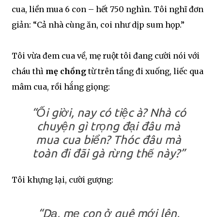
cua, liền mua 6 con – hết 750 nghìn. Tôi nghĩ đơn
giản: “Cả nhà cùng ăn, coi như dịp sum họp.”
Tôi vừa đem cua về, mẹ ruột tôi đang cười nói với
cháu thì
mẹ chồng
từ trên tầng đi xuống, liếc qua
mâm cua, rồi hắng giọng:
“Ối giời, nay có tiệc à? Nhà có
chuyện gì trọng đại đâu mà
mua cua biển? Thóc đâu mà
toàn đi đãi gà rừng thế này?”
Tôi khựng lại, cười gượng:
“Dạ, mẹ con ở quê mới lên,