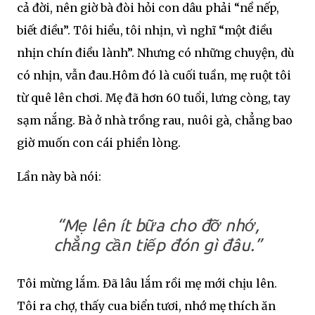
cả đời, nên giờ bà đòi hỏi con dâu phải “nề nếp,
biết điều”. Tôi hiểu, tôi nhịn, vì nghĩ “một điều
nhịn chín điều lành”. Nhưng có những chuyện, dù
có nhịn, vẫn đau.Hôm đó là cuối tuần, mẹ ruột tôi
từ quê lên chơi. Mẹ đã hơn 60 tuổi, lưng còng, tay
sạm nắng. Bà ở nhà trồng rau, nuôi gà, chẳng bao
giờ muốn con cái phiền lòng.
Lần này bà nói:
“Mẹ lên ít bữa cho đỡ nhớ,
chẳng cần tiếp đón gì đâu.”
Tôi mừng lắm. Đã lâu lắm rồi mẹ mới chịu lên.
Tôi ra chợ, thấy cua biển tươi, nhớ mẹ thích ăn