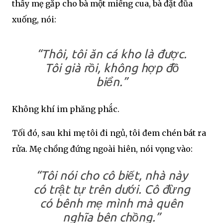
thấy mẹ gắp cho bà một miếng cua, bà đặt đũa
xuống, nói:
“Thôi, tôi ăn cá kho là được.
Tôi già rồi, không hợp đồ
biển.”
Không khí im phăng phắc.
Tối đó, sau khi mẹ tôi đi ngủ, tôi đem chén bát ra
rửa. Mẹ chồng đứng ngoài hiên, nói vọng vào:
“Tôi nói cho cô biết, nhà này
có trật tự trên dưới. Cô đừng
có bênh mẹ mình mà quên
nghĩa bên chồng.”