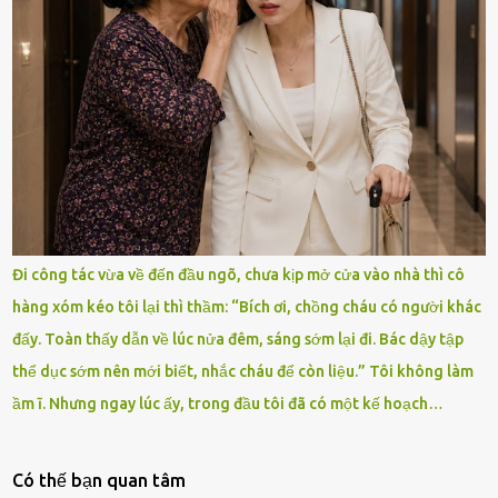
Đi công tác vừa về đến đầu ngõ, chưa kịp mở cửa vào nhà thì cô
hàng xóm kéo tôi lại thì thầm: “Bích ơi, chồng cháu có người khác
đấy. Toàn thấy dẫn về lúc nửa đêm, sáng sớm lại đi. Bác dậy tập
thể dục sớm nên mới biết, nhắc cháu để còn liệu.” Tôi không làm
ầm ĩ. Nhưng ngay lúc ấy, trong đầu tôi đã có một kế hoạch…
Có thế bạn quan tâm