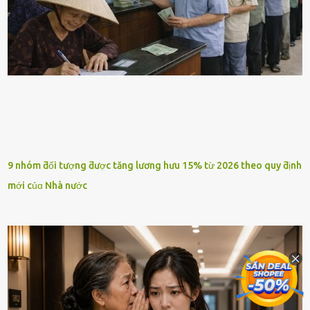
9 nhóm ƌối tượng ƌược tăng lương hưu 15% từ 2026 theo quy ƌịnh
mới củɑ Nhà nước