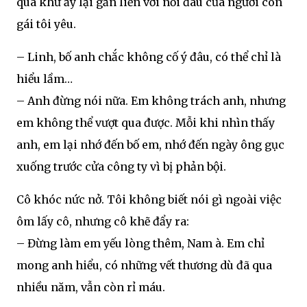
quá khứ ấy lại gắn liền với nỗi đau của người con
gái tôi yêu.
– Linh, bố anh chắc không cố ý đâu, có thể chỉ là
hiểu lầm…
– Anh đừng nói nữa. Em không trách anh, nhưng
em không thể vượt qua được. Mỗi khi nhìn thấy
anh, em lại nhớ đến bố em, nhớ đến ngày ông gục
xuống trước cửa công ty vì bị phản bội.
Cô khóc nức nở. Tôi không biết nói gì ngoài việc
ôm lấy cô, nhưng cô khẽ đẩy ra:
– Đừng làm em yếu lòng thêm, Nam à. Em chỉ
mong anh hiểu, có những vết thương dù đã qua
nhiều năm, vẫn còn rỉ máu.