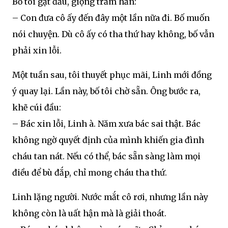
Bố tôi gật đầu, giọng trầm hẳn:
– Con đưa cô ấy đến đây một lần nữa đi. Bố muốn
nói chuyện. Dù cô ấy có tha thứ hay không, bố vẫn
phải xin lỗi.
Một tuần sau, tôi thuyết phục mãi, Linh mới đồng
ý quay lại. Lần này, bố tôi chờ sẵn. Ông bước ra,
khẽ cúi đầu:
– Bác xin lỗi, Linh à. Năm xưa bác sai thật. Bác
không ngờ quyết định của mình khiến gia đình
cháu tan nát. Nếu có thể, bác sẵn sàng làm mọi
điều để bù đắp, chỉ mong cháu tha thứ.
Linh lặng người. Nước mắt cô rơi, nhưng lần này
không còn là uất hận mà là giải thoát.