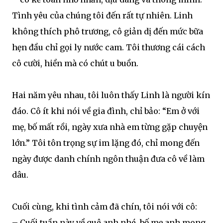
Tình yêu của chúng tôi đến rất tự nhiên. Linh
không thích phô trương, cô giản dị đến mức bữa
hẹn đầu chỉ gọi ly nước cam. Tôi thương cái cách
cô cười, hiền mà có chút u buồn.
Hai năm yêu nhau, tôi luôn thấy Linh là người kín
đáo. Cô ít khi nói về gia đình, chỉ bảo: “Em ở với
mẹ, bố mất rồi, ngày xưa nhà em từng gặp chuyện
lớn.” Tôi tôn trọng sự im lặng đó, chỉ mong đến
ngày được danh chính ngôn thuận đưa cô về làm
dâu.
Cuối cùng, khi tình cảm đã chín, tôi nói với cô:
– Cuối tuần này về quê anh nhé, bố mẹ anh mong