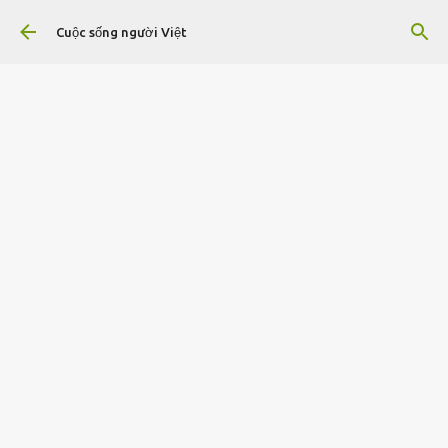
Chuyển đến nội dung chính
Cuộc sống người Việt