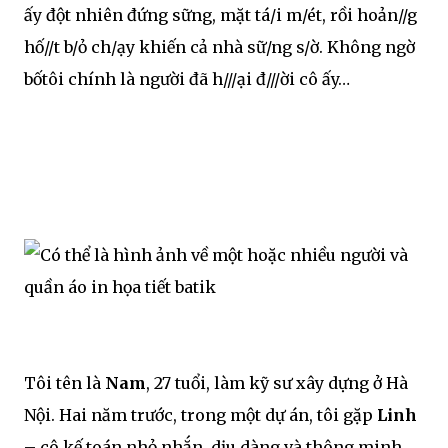
ấy đột nhiên đứng sững, mặt tá/i m/ét, rồi hoản//g
hố//t b/ỏ ch/ạy khiến cả nhà sữ/ng s/ờ. Không ngờ
bốtôi chính là người đã h///ại đ///ời cô ấy…
Tôi tên là
Nam
, 27 tuổi, làm kỹ sư xây dựng ở Hà
Nội. Hai năm trước, trong một dự án, tôi gặp
Linh
– cô kế toán nhỏ nhắn, dịu dàng và thông minh.