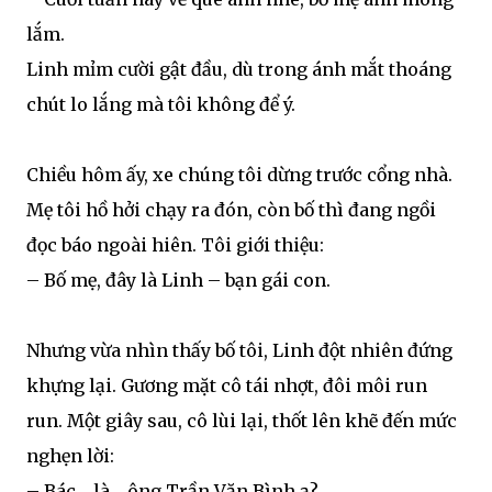
lắm.
Linh mỉm cười gật đầu, dù trong ánh mắt thoáng
chút lo lắng mà tôi không để ý.
Chiều hôm ấy, xe chúng tôi dừng trước cổng nhà.
Mẹ tôi hồ hởi chạy ra đón, còn bố thì đang ngồi
đọc báo ngoài hiên. Tôi giới thiệu:
– Bố mẹ, đây là Linh – bạn gái con.
Nhưng vừa nhìn thấy bố tôi, Linh đột nhiên đứng
khựng lại. Gương mặt cô tái nhợt, đôi môi run
run. Một giây sau, cô lùi lại, thốt lên khẽ đến mức
nghẹn lời:
– Bác… là… ông Trần Văn Bình ạ?