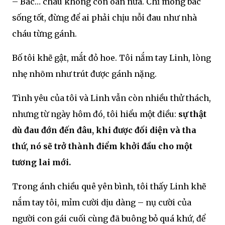
– Bác… cháu không còn oán nữa. Chỉ mong bác
sống tốt, đừng để ai phải chịu nỗi đau như nhà
cháu từng gánh.
Bố tôi khẽ gật, mắt đỏ hoe. Tôi nắm tay Linh, lòng
nhẹ nhõm như trút được gánh nặng.
Tình yêu của tôi và Linh vẫn còn nhiều thử thách,
nhưng từ ngày hôm đó, tôi hiểu một điều:
sự thật
dù đau đớn đến đâu, khi được đối diện và tha
thứ, nó sẽ trở thành điểm khởi đầu cho một
tương lai mới.
Trong ánh chiều quê yên bình, tôi thấy Linh khẽ
nắm tay tôi, mỉm cười dịu dàng – nụ cười của
người con gái cuối cùng đã buông bỏ quá khứ, để