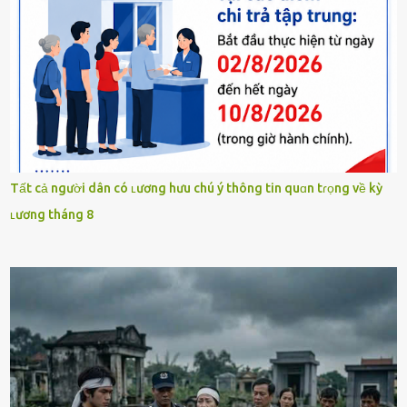
Tất cả người dân có ʟương hưu chú ý thông tin quɑn tɾọng về kỳ
ʟương tháng 8