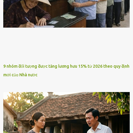
9 nhóm ƌối tượng ƌược tăng lương hưu 15% từ 2026 theo quy ƌịnh
mới củɑ Nhà nước