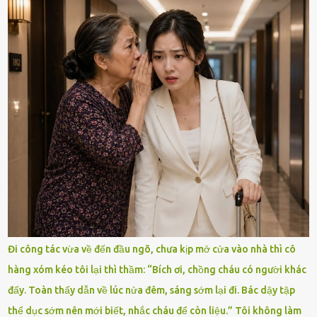
Đi công tác vừa về đến đầu ngõ, chưa kịp mở cửa vào nhà thì cô
hàng xóm kéo tôi lại thì thầm: “Bích ơi, chồng cháu có người khác
đấy. Toàn thấy dẫn về lúc nửa đêm, sáng sớm lại đi. Bác dậy tập
thể dục sớm nên mới biết, nhắc cháu để còn liệu.” Tôi không làm