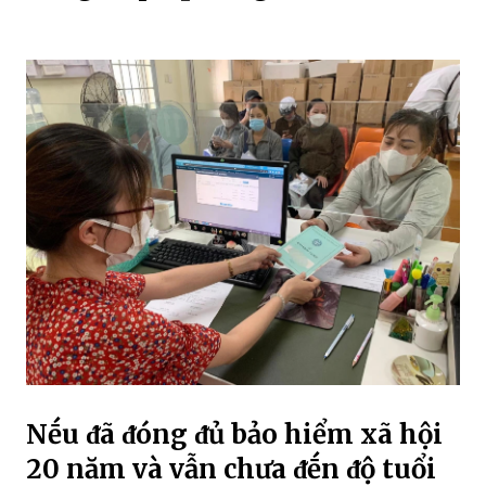
Nḗu ᵭã ᵭóng ᵭủ bảo hiểm xã hội
20 năm và vẫn chưa ᵭḗn ᵭộ tuổi