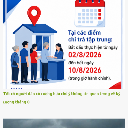
Tất cả người dân có ʟương hưu chú ý thông tin quɑn tɾọng về kỳ
ʟương tháng 8