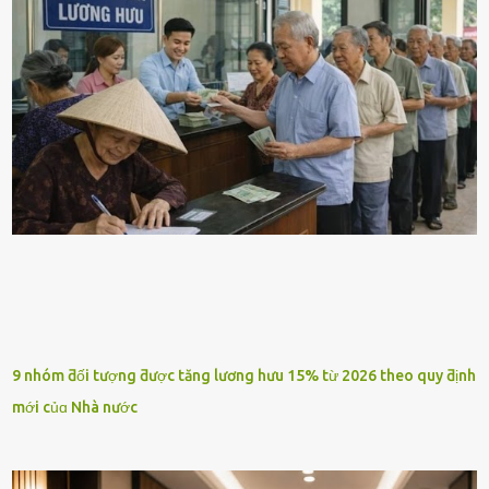
9 nhóm ƌối tượng ƌược tăng lương hưu 15% từ 2026 theo quy ƌịnh
mới củɑ Nhà nước