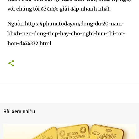
với chúng tȏi ᵭể ᵭược giải ᵭáp nhanh nhất.
Nguṑn:https://phunutoday.vn/dong-du-20-nam-
bhxh-nen-dong-tiep-hay-cho-nghi-huu-thi-tot-
hon-d474372.html
Bài xem nhiều