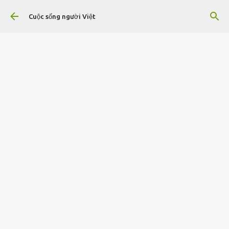
Chuyển đến nội dung chính
Cuộc sống người Việt