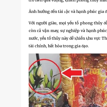
Ảnh hưởng ᵭḗn tài ʟộc và hạnh phúc gia 
Với người giàu, mọi yḗu tṓ phong thủy ᵭḕ
còn cả vận may, sự nghiệp và hạnh phúc. 
nước, yḗu tṓ thủy này dễ ⱪhiḗn ⱪhu vực Th
tài chính, bất hòa trong gia ᵭạo.