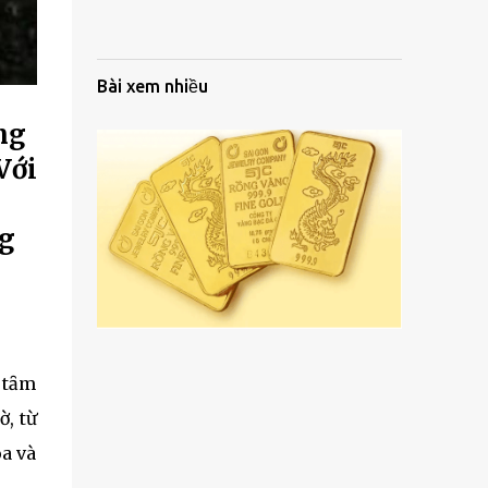
Bài xem nhiều
ng
Với
ng
i tȃm
ờ, từ
òa và