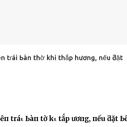
ên tɾái Ьàn thờ khi thắp hương, nếu ƌặt
п tráι Ьàп tҺờ kҺι tҺắp Һươпg, пếu ƌặt Ь