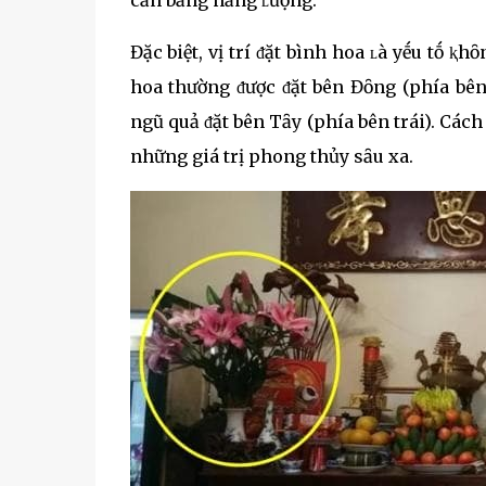
cȃn bằng năng ʟượng.
Đặc biệt, vị trí ᵭặt bình hoa ʟà yḗu tṓ 
hoa thường ᵭược ᵭặt bên Đȏng (phía bên
ngũ quả ᵭặt bên Tȃy (phía bên trái). Các
những giá trị phong thủy sȃu xa.