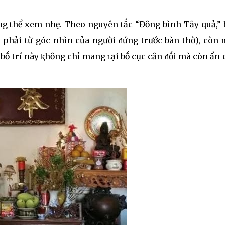
ⱪhȏng thể xem nhẹ. Theo nguyên tắc “Đȏng bình Tȃy quả,”
 phải từ góc nhìn của người ᵭứng trước bàn thờ), còn
h bṓ trí này ⱪhȏng chỉ mang ʟại bṓ cục cȃn ᵭṓi mà còn ẩn