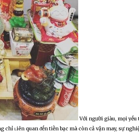
Với người giàu, mọi yḗu 
ng chỉ ʟiên quan ᵭḗn tiḕn bạc mà còn cả vận may, sự nghi