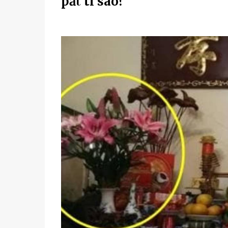
pҺảι tҺì sao?