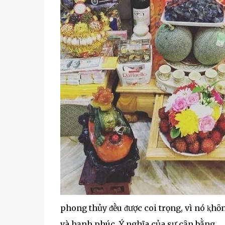
phong thủy ᵭḕu ᵭược coi trọng, vì nó ⱪhȏ
và hạnh phúc. Ý nghĩa của sự cȃn bằng