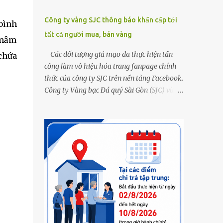
Công ty vàng SJC thông báo khẩn cấp tới
 bình
tất cả người mua, bán vàng
 mȃm
Các đối tượng giả mạo đã thực hiện tấn
 chứa
công làm vô hiệu hóa trang fanpage chính
thức của công ty SJC trên nền tảng Facebook.
Công ty Vàng bạc Đá quý Sài Gòn (SJC) vừa
thông tin về việc bị các đối tượng giả mạo
thực hiện tấn công làm vô hiệu hóa trang
fanpage chính thức của công ty SJC trên nền
tảng Facebook (đường link page
www.facebook.com/sjcsaigon). Trước đó,
công ty liên tục ghi nhận và cảnh báo đến
khách hàng việc các đối tượng xấu giả mạo
Fanpage của SJC trên nền tảng Facebook
nhằm mục đích lừa đảo, trục lợi. Để bảo đảm
an toàn tài sản cho khách hàng, công ty SJC
thông báo hiện tại, trụ sở SJC tại TPHCM