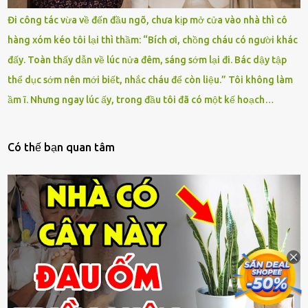
Đi công tác vừa về đến đầu ngõ, chưa kịp mở cửa vào nhà thì cô
hàng xóm kéo tôi lại thì thầm: “Bích ơi, chồng cháu có người khác
đấy. Toàn thấy dẫn về lúc nửa đêm, sáng sớm lại đi. Bác dậy tập
thể dục sớm nên mới biết, nhắc cháu để còn liệu.” Tôi không làm
ầm ĩ. Nhưng ngay lúc ấy, trong đầu tôi đã có một kế hoạch…
Có thế bạn quan tâm