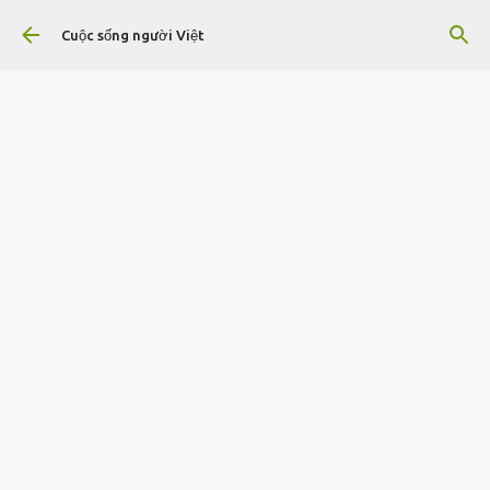
Chuyển đến nội dung chính
Cuộc sống người Việt