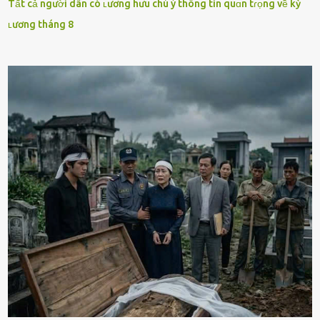
Tất cả người dân có ʟương hưu chú ý thông tin quɑn tɾọng về kỳ
ʟương tháng 8