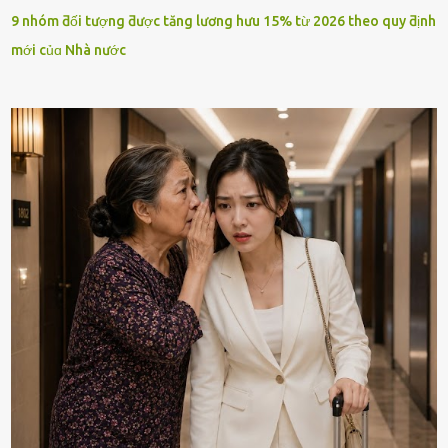
9 nhóm ƌối tượng ƌược tăng lương hưu 15% từ 2026 theo quy ƌịnh
mới củɑ Nhà nước