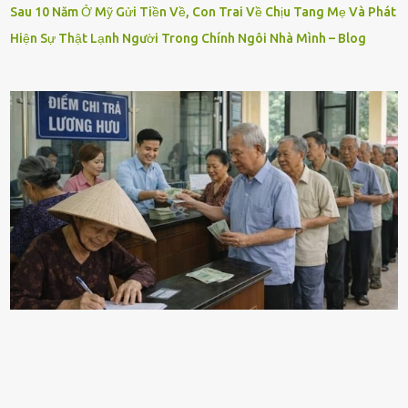
Sau 10 Năm Ở Mỹ Gửi Tiền Về, Con Trai Về Chịu Tang Mẹ Và Phát
Hiện Sự Thật Lạnh Người Trong Chính Ngôi Nhà Mình – Blog