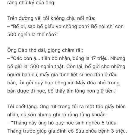
ràng chữ ký của ông.
Trên đường về, tôi không chịu nổi nữa:
– “Bố ơi, sao bố giấu vợ chồng con? Bố nói chỉ còn
500 nghìn là thế nào?”
Ông Đào thở dài, giọng chậm rãi:
– “Các con ạ… tiền bố nhận, đúng là 17 triệu. Nhưng
bố giữ lại 500 nghìn thật. Còn lại, bố gửi cho những
người bạn cũ, mấy gia đình liệt sĩ neo đơn ở đầu
bản, rồi gửi quỹ học bổng xã. Mấy đứa nhỏ trong
bản được đi học, bố thấy ấm lòng hơn giữ tiền.”
Tôi chết lặng. Ông rút trong túi ra một tập giấy biên
nhận, cũ sờn nhưng ghi rõ ràng từng khoản:
– “Tháng này ủng hộ quỹ học sinh nghèo 5 triệu.
Tháng trước giúp gia đình cô Sửu chữa bệnh 3 triệu.