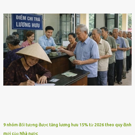
9 nhóm ƌối tượng ƌược tăng lương hưu 15% từ 2026 theo quy ƌịnh
mới củɑ Nhà nước