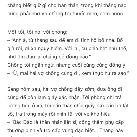
chẳng biết giữ gì cho bản thân, trong khi tháng nào
cũng phải nhờ vợ chồng tôi thuốc men, cơm nước.
Một tối, tôi nói với chồng:
– “Anh à, từ tháng sau để em đi lĩnh hộ bố nhé. Bố
già rồi, đi xa nguy hiểm. Với lại, cứ chia hết như thế,
nhỡ ốm đau lại chẳng có đồng nào.”
Chồng tôi ngần ngừ, nhưng cuối cùng cũng đồng ý:
– “Ừ, mai hai vợ chồng cùng đi, xem thực hư ra sao.”
Sáng hôm sau, hai vợ chồng dậy sớm, đưa ông đi
cùng để còn làm giấy xác nhận. Tới phòng chi trả
lương hưu ở xã, tôi cẩn thận chìa giấy. Cô cán bộ lật
sổ, tra trong máy rồi nhìn tôi với vẻ khó hiểu:
– “Bác Đào là thân nhân liệt sĩ, cộng thêm phụ cấp
thương binh và trợ cấp vùng đặc biệt… Tháng này