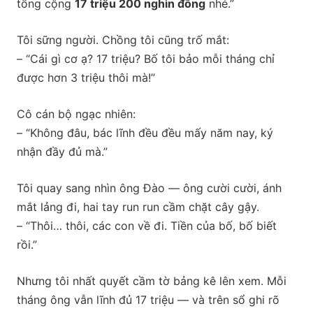
tổng cộng
17 triệu 200 nghìn đồng
nhé.”
Tôi sững người. Chồng tôi cũng trố mắt:
– “Cái gì cơ ạ? 17 triệu? Bố tôi bảo mỗi tháng chỉ
được hơn 3 triệu thôi mà!”
Cô cán bộ ngạc nhiên:
– “Không đâu, bác lĩnh đều đều mấy năm nay, ký
nhận đầy đủ mà.”
Tôi quay sang nhìn ông Đào — ông cười cười, ánh
mắt lảng đi, hai tay run run cầm chặt cây gậy.
– “Thôi… thôi, các con về đi. Tiền của bố, bố biết
rồi.”
Nhưng tôi nhất quyết cầm tờ bảng kê lên xem. Mỗi
tháng ông vẫn lĩnh đủ 17 triệu — và trên sổ ghi rõ