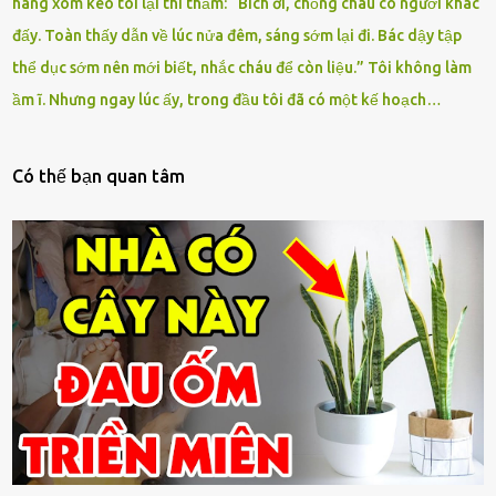
hàng xóm kéo tôi lại thì thầm: “Bích ơi, chồng cháu có người khác
đấy. Toàn thấy dẫn về lúc nửa đêm, sáng sớm lại đi. Bác dậy tập
thể dục sớm nên mới biết, nhắc cháu để còn liệu.” Tôi không làm
ầm ĩ. Nhưng ngay lúc ấy, trong đầu tôi đã có một kế hoạch…
Có thế bạn quan tâm