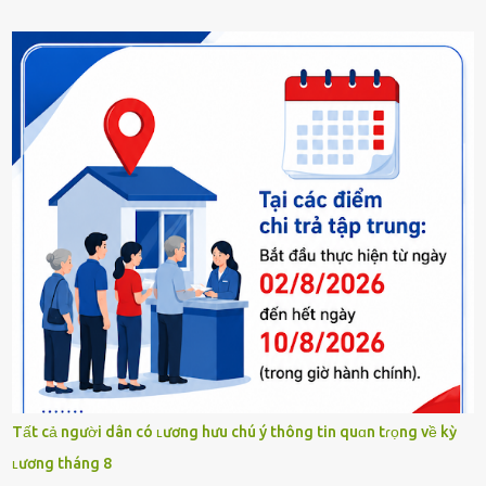
Tất cả người dân có ʟương hưu chú ý thông tin quɑn tɾọng về kỳ
ʟương tháng 8