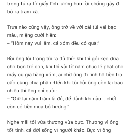
trong tủ ra tờ giấy lĩnh lương hưu rồi chống gậy đi
bộ ra trạm xã.
Trưa nào cũng vậy, ông trở về với cái túi vải bạc
màu, miệng cười hiền:
– “Hôm nay vui lắm, cả xóm đều có quà.”
Rồi ông lôi trong túi ra đủ thứ: khi thì gói kẹo dừa
cho bọn trẻ con, khi thì vài tờ năm chục lẻ phát cho
mấy cụ già hàng xóm, ai nhờ ông đi lĩnh hộ tiền trợ
cấp cũng chia phần. Đến khi tôi hỏi ông còn lại bao
nhiêu thì ông chỉ cười:
– “Giữ lại năm trăm là đủ, để dành khi nào… chết
còn có tiền mua bó hương.”
Nghe mãi tôi vừa thương vừa bực. Thương vì ông
tốt tính, cả đời sống vì người khác. Bực vì ông