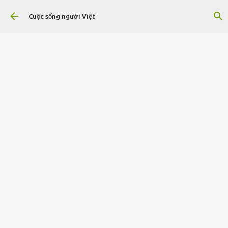
Chuyển đến nội dung chính
Cuộc sống người Việt