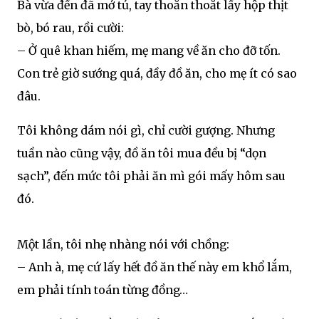
Bà vừa đến đã mở tủ, tay thoăn thoắt lấy hộp thịt
bò, bó rau, rồi cười:
– Ở quê khan hiếm, mẹ mang về ăn cho đỡ tốn.
Con trẻ giờ sướng quá, đầy đồ ăn, cho mẹ ít có sao
đâu.
Tôi không dám nói gì, chỉ cười gượng. Nhưng
tuần nào cũng vậy, đồ ăn tôi mua đều bị “dọn
sạch”, đến mức tôi phải ăn mì gói mấy hôm sau
đó.
Một lần, tôi nhẹ nhàng nói với chồng:
– Anh à, mẹ cứ lấy hết đồ ăn thế này em khổ lắm,
em phải tính toán từng đồng…