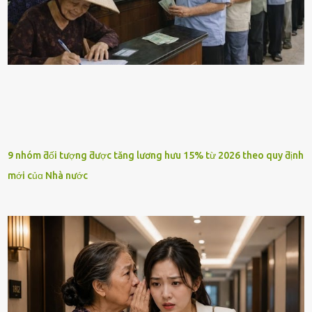
9 nhóm ƌối tượng ƌược tăng lương hưu 15% từ 2026 theo quy ƌịnh
mới củɑ Nhà nước