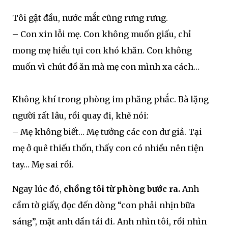
Tôi gật đầu, nước mắt cũng rưng rưng.
– Con xin lỗi mẹ. Con không muốn giấu, chỉ
mong mẹ hiểu tụi con khó khăn. Con không
muốn vì chút đồ ăn mà mẹ con mình xa cách…
Không khí trong phòng im phăng phắc. Bà lặng
người rất lâu, rồi quay đi, khẽ nói:
– Mẹ không biết… Mẹ tưởng các con dư giả. Tại
mẹ ở quê thiếu thốn, thấy con có nhiều nên tiện
tay… Mẹ sai rồi.
Ngay lúc đó,
chồng tôi từ phòng bước ra.
Anh
cầm tờ giấy, đọc đến dòng “con phải nhịn bữa
sáng”, mặt anh dần tái đi. Anh nhìn tôi, rồi nhìn