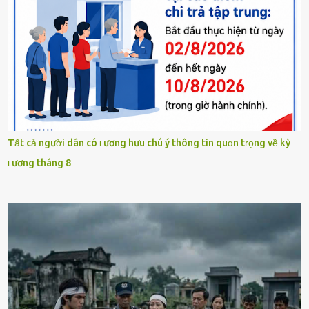
Tất cả người dân có ʟương hưu chú ý thông tin quɑn tɾọng về kỳ
ʟương tháng 8