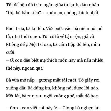
Tôi để hộp đó trên ngăn giữa tủ lạnh, dán nhãn
“thịt bò hầm tiêu” — món mẹ chồng thích nhất.
Buổi trưa, bà lại lên. Vừa bước vào, bà niềm nở mở
tủ, như thói quen. Tôi cố tỏ vẻ bận rộn, giả vờ
không để ý. Một lát sau, bà cầm hộp đó lên, mỉm
cười:
– Ờ, con dâu biết mẹ thích món này mà nấu nhiều
thế này, ngoan quá!
Bà vừa mở nắp…
gương mặt tái mét.
Tờ giấy rơi
xuống đất. Bà đứng im, không nói được lời nào.
Một lát, bà run run ngồi xuống ghế, mắt đỏ hoe.
– Con… con viết cái này à? – Giọng bà nghẹn lại.