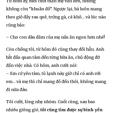
Từ hôm ấy, mỗi cuối tuần mẹ vẫn đến, nhưng
không còn “khuân đồ”. Ngược lại, bà luôn mang
theo giỏ đầy rau quê, trứng gà, cá khô… và lúc nào
cũng bảo:
– Cho con dâu đảm của mẹ nấu ăn ngon hơn nhé!
Còn chồng tôi, từ hôm đó cũng thay đổi hẳn. Anh
bắt đầu quan tâm đến từng bữa ăn, chủ động đỡ
đần việc nhà. Có hôm, anh cười nói:
– Em cứ yên tâm, tủ lạnh này giờ chỉ có anh với
em… và mẹ thì chỉ mang đồ đến thôi, không mang
đi nữa đâu.
Tôi cười, lòng nhẹ nhõm. Cuối cùng, sau bao
nhiêu giông gió,
tôi cũng tìm được sự bình yên