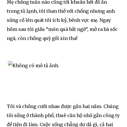
Mẹ chồng tuần nào cũng tới khuân hết đồ ăn
trong tủ lạnh, tôi than thở với chồng nhưng anh
sừng cồ lên quát tôi ích kỷ, bênh vực mẹ. Ngay
hôm sau tôi giấu “món quà bất ngờ”, mở ra bà sốc
ngã, còn chồng quỳ gối xin tha!
Tôi và chồng cưới nhau được gần hai năm. Chúng
tôi sống ở thành phố, thuê căn hộ nhỏ gần công ty
để tiện đi làm. Cuộc sống chẳng dư dả gì, cả hai