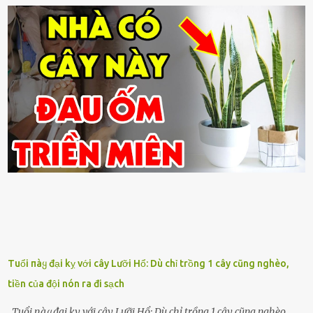
Tuổi пàყ đại kỵ với cây Lưỡi Hổ: Dù chỉ trồng 1 cây cũng nghèo,
tiền của đội nón ra đi sạch
Tuổi пàყ đại kỵ với cây Lưỡi Hổ: Dù chỉ trồng 1 cây cũng nghèo,