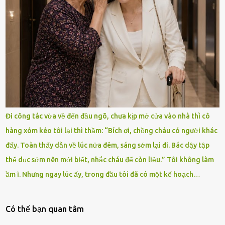
Đi công tác vừa về đến đầu ngõ, chưa kịp mở cửa vào nhà thì cô
hàng xóm kéo tôi lại thì thầm: “Bích ơi, chồng cháu có người khác
đấy. Toàn thấy dẫn về lúc nửa đêm, sáng sớm lại đi. Bác dậy tập
thể dục sớm nên mới biết, nhắc cháu để còn liệu.” Tôi không làm
ầm ĩ. Nhưng ngay lúc ấy, trong đầu tôi đã có một kế hoạch…
Có thế bạn quan tâm