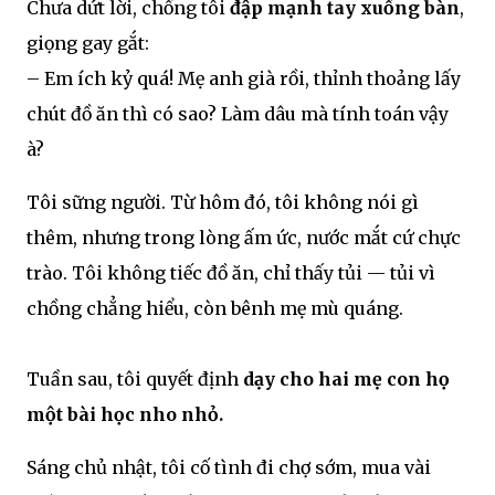
Chưa dứt lời, chồng tôi
đập mạnh tay xuống bàn
,
giọng gay gắt:
– Em ích kỷ quá! Mẹ anh già rồi, thỉnh thoảng lấy
chút đồ ăn thì có sao? Làm dâu mà tính toán vậy
à?
Tôi sững người. Từ hôm đó, tôi không nói gì
thêm, nhưng trong lòng ấm ức, nước mắt cứ chực
trào. Tôi không tiếc đồ ăn, chỉ thấy tủi — tủi vì
chồng chẳng hiểu, còn bênh mẹ mù quáng.
Tuần sau, tôi quyết định
dạy cho hai mẹ con họ
một bài học nho nhỏ.
Sáng chủ nhật, tôi cố tình đi chợ sớm, mua vài