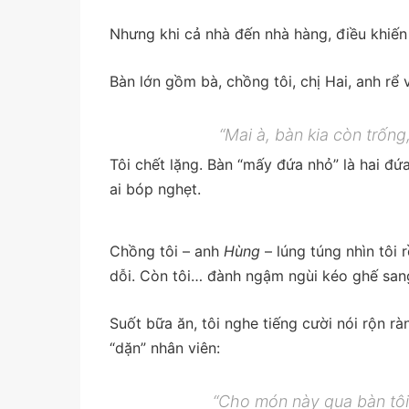
Nhưng khi cả nhà đến nhà hàng, điều khiến 
Bàn lớn gồm bà, chồng tôi, chị Hai, anh rể
“Mai à, bàn kia còn trốn
Tôi chết lặng. Bàn “mấy đứa nhỏ” là hai đứ
ai bóp nghẹt.
Chồng tôi – anh
Hùng
– lúng túng nhìn tôi 
dỗi. Còn tôi… đành ngậm ngùi kéo ghế san
Suốt bữa ăn, tôi nghe tiếng cười nói rộn 
“dặn” nhân viên:
“Cho món này qua bàn tôi 