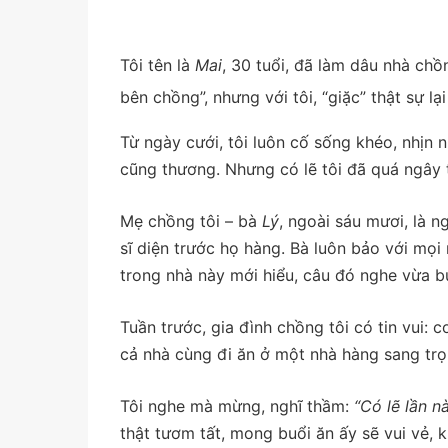
Tôi tên là
Mai
, 30 tuổi, đã làm dâu nhà ch
bên chồng”, nhưng với tôi, “giặc” thật sự lạ
Từ ngày cưới, tôi luôn cố sống khéo, nhịn 
cũng thương. Nhưng có lẽ tôi đã quá ngây 
Mẹ chồng tôi – bà
Lý
, ngoài sáu mươi, là n
sĩ diện trước họ hàng. Bà luôn bảo với mọ
trong nhà này mới hiểu, câu đó nghe vừa b
Tuần trước, gia đình chồng tôi có tin vui: 
cả nhà cùng đi ăn ở một nhà hàng sang trọ
Tôi nghe mà mừng, nghĩ thầm:
“Có lẽ lần n
thật tươm tất, mong buổi ăn ấy sẽ vui vẻ, 