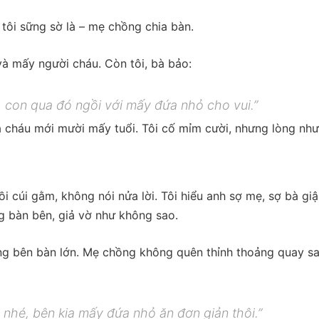
tôi sững sờ là – mẹ chồng chia bàn.
 và mấy người cháu. Còn tôi, bà bảo:
g, con qua đó ngồi với mấy đứa nhỏ cho vui.”
a cháu mới mười mấy tuổi. Tôi cố mỉm cười, nhưng lòng như
rồi cúi gằm, không nói nửa lời. Tôi hiểu anh sợ mẹ, sợ bà gi
g bàn bên, giả vờ như không sao.
ràng bên bàn lớn. Mẹ chồng không quên thỉnh thoảng quay s
nhé, bên kia mấy đứa nhỏ ăn đơn giản thôi.”