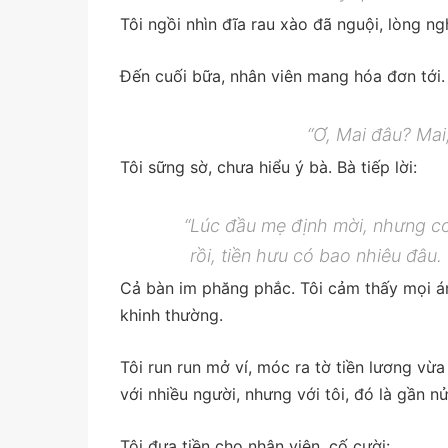
Tôi ngồi nhìn đĩa rau xào đã nguội, lòng ngh
Đến cuối bữa, nhân viên mang hóa đơn tới. M
“Ơ, Mai đâu? Mai,
Tôi sững sờ, chưa hiểu ý bà. Bà tiếp lời:
“Lúc đầu mẹ định mời, nhưng con
rồi, tiền hưu có bao nhiêu đâu.
Cả bàn im phăng phắc. Tôi cảm thấy mọi án
khinh thường.
Tôi run run mở ví, móc ra tờ tiền lương vừ
với nhiều người, nhưng với tôi, đó là gần n
Tôi đưa tiền cho nhân viên, cố cười: