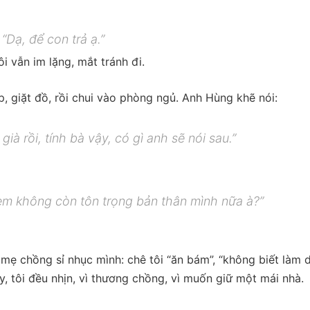
“Dạ, để con trả ạ.”
i vẫn im lặng, mắt tránh đi.
ẹp, giặt đồ, rồi chui vào phòng ngủ. Anh Hùng khẽ nói:
à rồi, tính bà vậy, có gì anh sẽ nói sau.”
 em không còn tôn trọng bản thân mình nữa à?”
n mẹ chồng sỉ nhục mình: chê tôi “ăn bám”, “không biết làm d
y, tôi đều nhịn, vì thương chồng, vì muốn giữ một mái nhà.