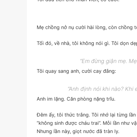
Mẹ chồng nở nụ cười hài lòng, còn chồng tô
Tối đó, về nhà, tôi không nói gì. Tôi dọn d
“Em đừng giận mẹ. Mẹ gi
Tôi quay sang anh, cười cay đắng:
“Anh định nói khi nào? Khi
Anh im lặng. Căn phòng nặng trĩu.
Đêm ấy, tôi thức trắng. Tôi nhớ lại từng lầ
“không sinh được cháu trai”. Mỗi lần như vậ
Nhưng lần này, giọt nước đã tràn ly.