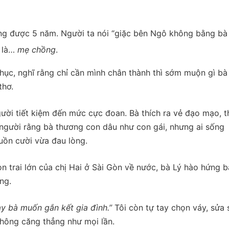
ồng được 5 năm. Người ta nói “giặc bên Ngô không bằng bà
i là…
mẹ chồng
.
nhục, nghĩ rằng chỉ cần mình chân thành thì sớm muộn gì bà
thơ.
gười tiết kiệm đến mức cực đoan. Bà thích ra vẻ đạo mạo, t
i người rằng bà thương con dâu như con gái, nhưng ai sống
uồn cười vừa đau lòng.
con trai lớn của chị Hai ở Sài Gòn về nước, bà Lý hào hứng 
ng.
ày bà muốn gắn kết gia đình.”
Tôi còn tự tay chọn váy, sửa 
không căng thẳng như mọi lần.