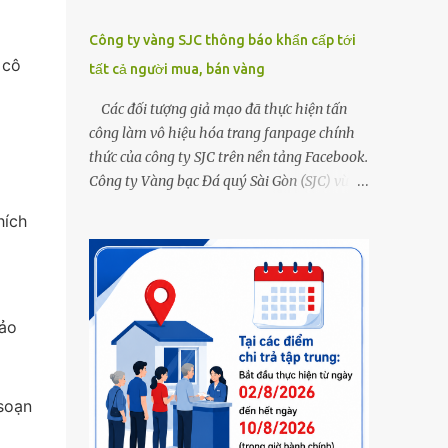
Công ty vàng SJC thông báo khẩn cấp tới
 cô
tất cả người mua, bán vàng
Các đối tượng giả mạo đã thực hiện tấn
công làm vô hiệu hóa trang fanpage chính
thức của công ty SJC trên nền tảng Facebook.
Công ty Vàng bạc Đá quý Sài Gòn (SJC) vừa
thông tin về việc bị các đối tượng giả mạo
hích
thực hiện tấn công làm vô hiệu hóa trang
fanpage chính thức của công ty SJC trên nền
tảng Facebook (đường link page
www.facebook.com/sjcsaigon). Trước đó,
công ty liên tục ghi nhận và cảnh báo đến
bảo
khách hàng việc các đối tượng xấu giả mạo
Fanpage của SJC trên nền tảng Facebook
nhằm mục đích lừa đảo, trục lợi. Để bảo đảm
soạn
an toàn tài sản cho khách hàng, công ty SJC
thông báo hiện tại, trụ sở SJC tại TPHCM