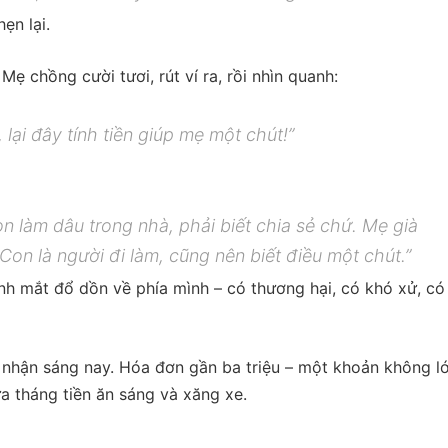
ẹn lại.
ẹ chồng cười tươi, rút ví ra, rồi nhìn quanh:
 lại đây tính tiền giúp mẹ một chút!”
 làm dâu trong nhà, phải biết chia sẻ chứ. Mẹ già
 Con là người đi làm, cũng nên biết điều một chút.”
h mắt đổ dồn về phía mình – có thương hại, có khó xử, có
a nhận sáng nay. Hóa đơn gần ba triệu – một khoản không l
ửa tháng tiền ăn sáng và xăng xe.