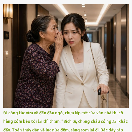
Đi công tác vừa về đến đầu ngõ, chưa kịp mở cửa vào nhà thì cô
hàng xóm kéo tôi lại thì thầm: “Bích ơi, chồng cháu có người khác
đấy. Toàn thấy dẫn về lúc nửa đêm, sáng sớm lại đi. Bác dậy tập