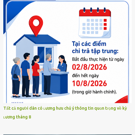
Tất cả người dân có ʟương hưu chú ý thông tin quɑn tɾọng về kỳ
ʟương tháng 8