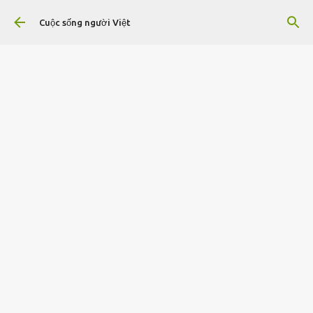
Chuyển đến nội dung chính
Cuộc sống người Việt