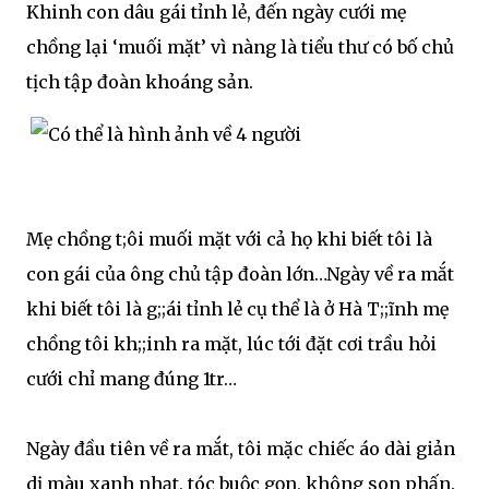
Khinh con dâu gái tỉnh lẻ, đến ngày cưới mẹ
chồng lại ‘muối mặt’ vì nàng là tiểu thư có bố chủ
tịch tập đoàn khoáng sản.
Mẹ chồng t;ôi muối mặt với cả họ khi biết tôi là
con gái của ông chủ tập đoàn lớn…Ngày về ra mắt
khi biết tôi là g;;ái tỉnh lẻ cụ thể là ở Hà T;;ĩnh mẹ
chồng tôi kh;;inh ra mặt, lúc tới đặt cơi trầu hỏi
cưới chỉ mang đúng 1tr…
Ngày đầu tiên về ra mắt, tôi mặc chiếc áo dài giản
dị màu xanh nhạt, tóc buộc gọn, không son phấn.