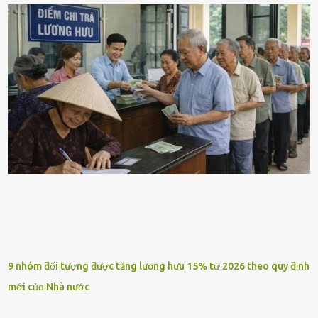
9 nhóm ƌối tượng ƌược tăng lương hưu 15% từ 2026 theo quy ƌịnh
mới củɑ Nhà nước