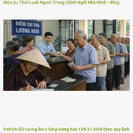
Hiện Sự Thật Lạnh Người Trong Chính Ngôi Nhà Mình – Blog
9 nhóm ƌối tượng ƌược tăng lương hưu 15% từ 2026 theo quy ƌịnh