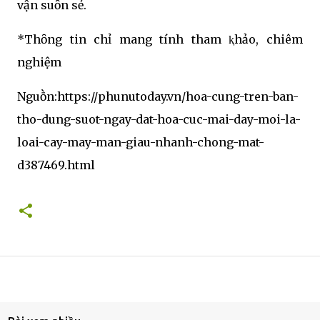
vận suȏn sẻ.
*Thȏng tin chỉ mang tính tham ⱪhảo, chiêm
nghiệm
Nguṑn:https://phunutoday.vn/hoa-cung-tren-ban-
tho-dung-suot-ngay-dat-hoa-cuc-mai-day-moi-la-
loai-cay-may-man-giau-nhanh-chong-mat-
d387469.html