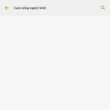
Chuyển đến nội dung chính
Cuộc sống người Việt