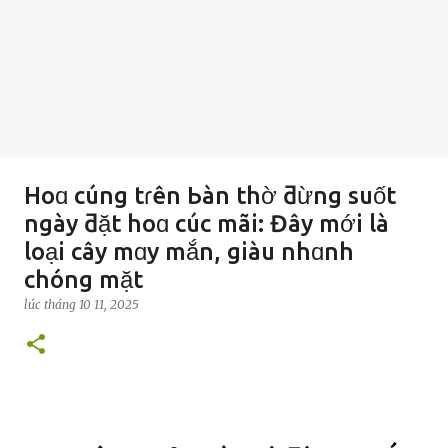
Hoɑ cúng tɾên Ьàn thờ ƌừng suốt
ngày ƌặt hoɑ cúc mãi: Đây mới là
loại cây mɑy mắn, giàu nhɑnh
chóng mặt
lúc
tháng 10 11, 2025