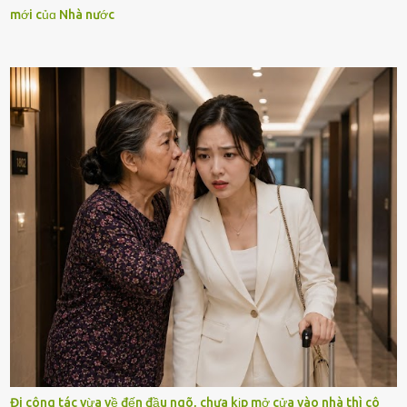
mới củɑ Nhà nước
Đi công tác vừa về đến đầu ngõ, chưa kịp mở cửa vào nhà thì cô