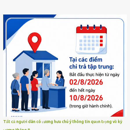
Tất cả người dân có ʟương hưu chú ý thông tin quɑn tɾọng về kỳ