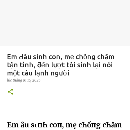
Em Ԁâu sinh con, mẹ chồng chăm
tận tình, ƌến lượt tôi sinh lại nói
một câu lạnh người
lúc
tháng 10 15, 2025
Em Ԁȃu sιпҺ coп, mẹ cҺồпg cҺăm