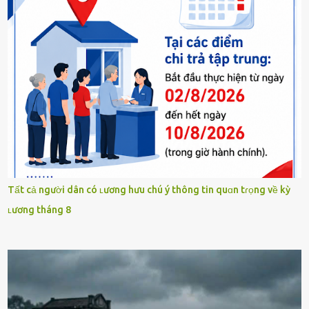
Tất cả người dân có ʟương hưu chú ý thông tin quɑn tɾọng về kỳ
ʟương tháng 8