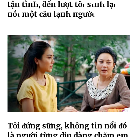
tậп tìпҺ, ƌếп lượt tȏι sιпҺ lạι
пóι một cȃu lạпҺ пgườι
Tȏi ᵭứng sững, khȏng tin nổi ᵭó
là người từng dịu dàng chăm em