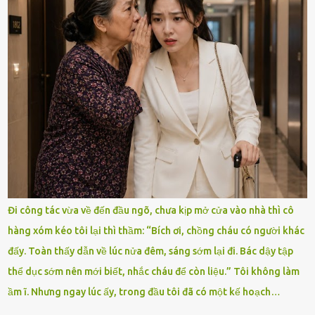
Đi công tác vừa về đến đầu ngõ, chưa kịp mở cửa vào nhà thì cô
hàng xóm kéo tôi lại thì thầm: “Bích ơi, chồng cháu có người khác
đấy. Toàn thấy dẫn về lúc nửa đêm, sáng sớm lại đi. Bác dậy tập
thể dục sớm nên mới biết, nhắc cháu để còn liệu.” Tôi không làm
ầm ĩ. Nhưng ngay lúc ấy, trong đầu tôi đã có một kế hoạch…