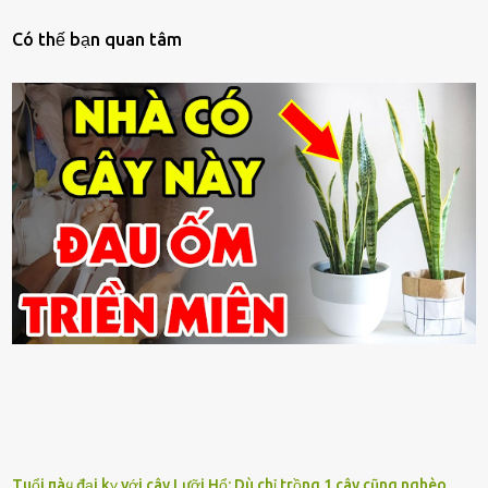
Có thế bạn quan tâm
Tuổi пàყ đại kỵ với cây Lưỡi Hổ: Dù chỉ trồng 1 cây cũng nghèo,