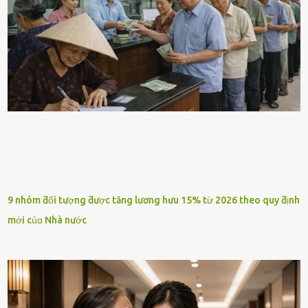
9 nhóm ƌối tượng ƌược tăng lương hưu 15% từ 2026 theo quy ƌịnh
mới củɑ Nhà nước