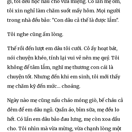
gì, tôi đều học nấu cho vừa miệng. Có lần mẹ ốm,
tôi xin nghỉ làm chăm suốt mấy hôm. Mọi người
trong nhà đều bảo: "Con dâu cả thế là được lắm".
Tôi nghe cũng ấm lòng.
Thế rồi đến lượt em dâu tôi cưới. Cô ấy hoạt bát,
nói chuyện khéo, tính lại vui vẻ nên mẹ quý. Tôi
không để tâm lắm, nghĩ mẹ thương con cái là
chuyện tốt. Nhưng đến khi em sinh, tôi mới thấy
mẹ chăm kỹ đến mức… choáng.
Ngày nào mẹ cũng nấu cháo móng giò, bế cháu cả
đêm để em dâu ngủ. Quần áo, bỉm sữa, mẹ đều lo
hết. Có lần em dâu bảo đau lưng, mẹ còn xoa dầu
cho. Tôi nhìn mà vừa mừng, vừa chạnh lòng một