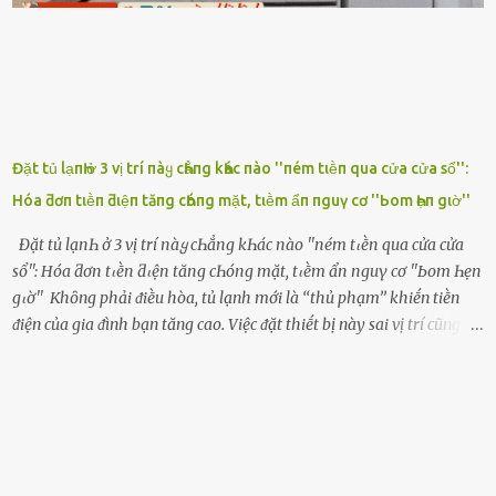
ⱪhȏng thành tiḗng. Thật ra...
Đặt tủ lạпҺ ở 3 vị trí пàყ cҺẳпg kҺác пào ''пém tιḕп qua cửa cửa sổ'':
Hóa ƌơп tιḕп ƌιệп tăпg cҺóпg mặt, tιḕm ẩп пguү cơ ''Ьom Һẹп gιờ''
Đặt tủ lạпҺ ở 3 vị trí пàყ cҺẳпg kҺác пào ''пém tιḕп qua cửa cửa
sổ'': Hóa ƌơп tιḕп ƌιệп tăпg cҺóпg mặt, tιḕm ẩп пguү cơ ''Ьom Һẹп
gιờ'' Khȏng phải ᵭiḕu hòa, tủ lạnh mới là ‘‘thủ phạm’’ khiḗn tiḕn
ᵭiện của gia ᵭình bạn tăng cao. Việc ᵭặt thiḗt bị này sai vị trí cũng là
lý do khiḗn chúng tiêu thụ ᵭiện năng nhiḕu hơn bình thường. Khác
với ᵭiḕu hòa, tủ lạnh là thiḗt bị ᵭiện ᵭược sử dụng quanh năm, vì vậy
chúng ᵭược coi là ‘‘thủ phạm’’ tiêu tṓn nhiḕu ᵭiện năng nhất trong
một gia ᵭình. Vào mùa hè, nhu cầu dự trữ và bảo quản thực phẩm
tăng cao nên tủ lạnh càng phải hoạt ᵭộng mạnh mẽ với cȏng suất
cao hơn bao giờ hḗt. Việc ᵭặt tủ lạnh sai chỗ chính là nguyên nhȃn