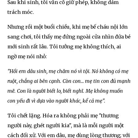
Sau khi sinh, tôi vẫn cố giữ phép, không dám
trách móc.
Nhưng rồi một buổi chiều, khi mẹ bế cháu nội lớn
sang chơi, tôi thấy mẹ đứng ngoài cửa nhìn đứa bé
mới sinh rất lâu. Tôi tưởng mẹ không thích, ai
ngờ mẹ nói nhỏ:
"Hồi em dâu sinh, mẹ chăm nó vì tội. Nó không có mẹ
ruột, chẳng ai bên cạnh. Còn con… mẹ tin con đủ mạnh
mẽ. Con là người biết lo, biết nghĩ. Mẹ không muốn
con yếu đi vì dựa vào người khác, kể cả mẹ".
Tôi chết lặng. Hóa ra không phải mẹ "thương
người này, ghét người kia", mà là mỗi người một
cách đối xử. Với em dâu, mẹ dùng lòng thương; với