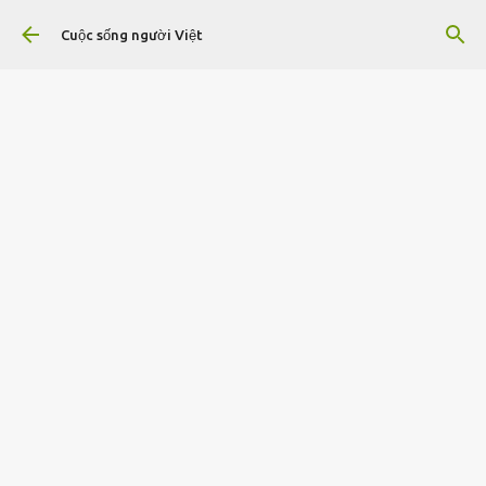
Chuyển đến nội dung chính
Cuộc sống người Việt