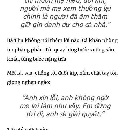
chỉ muốn mẹ hiểu, đôi khi,
người mà mẹ xem thường lại
chính là người đã âm thầm
giữ gìn danh dự cho cả nhà.”
Bà Thu không nói thêm lời nào. Cả khán phòng
im phăng phắc. Tôi quay lưng bước xuống sân
khấu, từng bước nặng trĩu.
Một lát sau, chồng tôi đuổi kịp, nắm chặt tay tôi,
giọng nghẹn ngào:
“Anh xin lỗi, anh không ngờ
mẹ lại làm như vậy. Em đừng
rời đi, anh sẽ giải quyết.”
Tôi chỉ cười buồn: