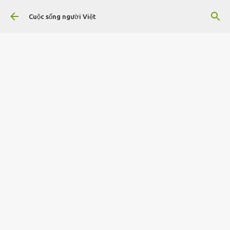
Chuyển đến nội dung chính
Cuộc sống người Việt