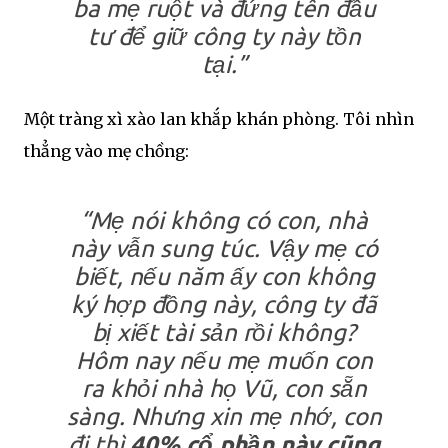
ba mẹ ruột và đứng tên đầu
tư để giữ công ty này tồn
tại.”
Một tràng xì xào lan khắp khán phòng. Tôi nhìn
thẳng vào mẹ chồng:
“Mẹ nói không có con, nhà
này vẫn sung túc. Vậy mẹ có
biết, nếu năm ấy con không
ký hợp đồng này, công ty đã
bị xiết tài sản rồi không?
Hôm nay nếu mẹ muốn con
ra khỏi nhà họ Vũ, con sẵn
sàng. Nhưng xin mẹ nhớ, con
đi thì
40% cổ phần này cũng