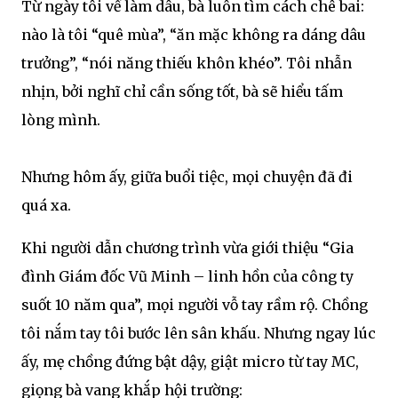
Từ ngày tôi về làm dâu, bà luôn tìm cách chê bai:
nào là tôi “quê mùa”, “ăn mặc không ra dáng dâu
trưởng”, “nói năng thiếu khôn khéo”. Tôi nhẫn
nhịn, bởi nghĩ chỉ cần sống tốt, bà sẽ hiểu tấm
lòng mình.
Nhưng hôm ấy, giữa buổi tiệc, mọi chuyện đã đi
quá xa.
Khi người dẫn chương trình vừa giới thiệu “Gia
đình Giám đốc Vũ Minh – linh hồn của công ty
suốt 10 năm qua”, mọi người vỗ tay rầm rộ. Chồng
tôi nắm tay tôi bước lên sân khấu. Nhưng ngay lúc
ấy, mẹ chồng đứng bật dậy, giật micro từ tay MC,
giọng bà vang khắp hội trường: