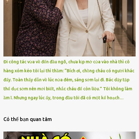
Đi công tác vừa về đến đầu ngõ, chưa kịp mở cửa vào nhà thì cô
hàng xóm kéo tôi lại thì thầm: “Bích ơi, chồng cháu có người khác
đấy. Toàn thấy dẫn về lúc nửa đêm, sáng sớm lại đi. Bác dậy tập
thể dục sớm nên mới biết, nhắc cháu để còn liệu.” Tôi không làm
ầm ĩ. Nhưng ngay lúc ấy, trong đầu tôi đã có một kế hoạch…
Có thế bạn quan tâm