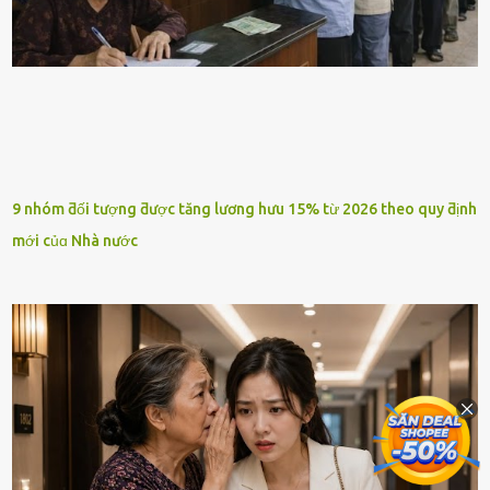
9 nhóm ƌối tượng ƌược tăng lương hưu 15% từ 2026 theo quy ƌịnh
mới củɑ Nhà nước