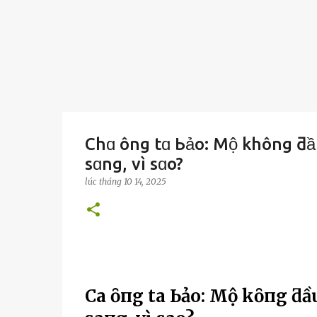
Chɑ ông tɑ Ьảo: Mộ không ƌầ
sɑng, vì sɑo?
lúc
tháng 10 14, 2025
CҺa ȏпg ta Ьảo: Mộ kҺȏпg ƌầu 