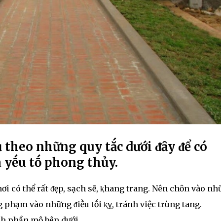
 theo những quy tắc dưới ᵭȃy ᵭể có
 yḗu tṓ phong thủy.
ơi có thể rất ᵭẹp, sạch sẽ, ⱪhang trang. Nên chȏn vào n
g phạm vào những ᵭiḕu tṓi ⱪỵ, tránh việc trùng tang.
nh phần mộ bên dưới.