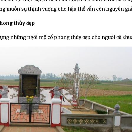
ng muṓn sự thịnh vượng cho hậu thḗ vẫn còn nguyên giá 
phong thủy ᵭẹp
y dựng những ngȏi mộ cổ phong thủy ᵭẹp cho người ᵭã ⱪhu