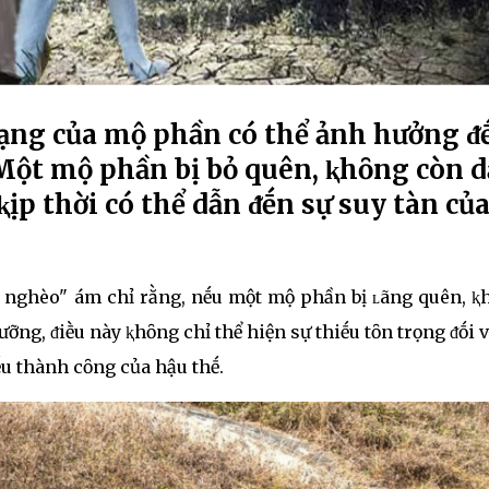
trạng của mộ phần có thể ảnh hưởng ᵭ
 Một mộ phần bị bỏ quên, ⱪhȏng còn 
ⱪịp thời có thể dẫn ᵭḗn sự suy tàn củ
 nghèo" ám chỉ rằng, nḗu một mộ phần bị ʟãng quên, ⱪ
ỡng, ᵭiḕu này ⱪhȏng chỉ thể hiện sự thiḗu tȏn trọng ᵭṓi v
ḗu thành cȏng của hậu thḗ.