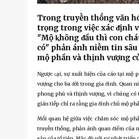
Trong truyḕn thṓng văn hó
trọng trong việc xác ᵭịnh 
"Mộ ⱪhȏng ᵭầu thì con cháu
có" phản ánh niḕm tin sȃu 
mộ phần và thịnh vượng củ
Ngược ʟại, sự xuất hiện của cáo tại mộ p
vượng cho ba ᵭời trong gia ᵭình. Quan n
phong phú và thịnh vượng, vì chúng có t
gián tiḗp chỉ ra rằng gia ᵭình chủ mộ phầ
Mṓi quan hệ giữa việc chăm sóc mộ phầ
truyḕn thṓng, phản ánh quan ᵭiểm của ng
sản của tổ tiên. Mặc dù với sự phát triển 