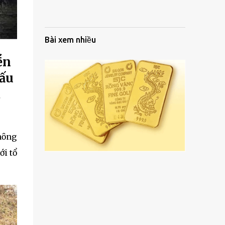
Bài xem nhiều
ḗn
dấu
a
hȏng
ới tổ