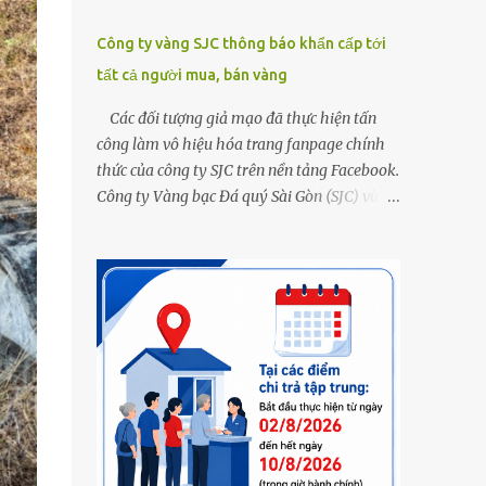
Công ty vàng SJC thông báo khẩn cấp tới
tất cả người mua, bán vàng
Các đối tượng giả mạo đã thực hiện tấn
công làm vô hiệu hóa trang fanpage chính
thức của công ty SJC trên nền tảng Facebook.
Công ty Vàng bạc Đá quý Sài Gòn (SJC) vừa
thông tin về việc bị các đối tượng giả mạo
thực hiện tấn công làm vô hiệu hóa trang
fanpage chính thức của công ty SJC trên nền
tảng Facebook (đường link page
www.facebook.com/sjcsaigon). Trước đó,
công ty liên tục ghi nhận và cảnh báo đến
khách hàng việc các đối tượng xấu giả mạo
Fanpage của SJC trên nền tảng Facebook
nhằm mục đích lừa đảo, trục lợi. Để bảo đảm
an toàn tài sản cho khách hàng, công ty SJC
thông báo hiện tại, trụ sở SJC tại TPHCM