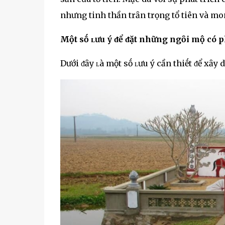
nhưng tinh thần trȃn trọng tổ tiên và mo
Một sṓ ʟưu ý ᵭể ᵭặt những ngȏi mộ có 
Dưới ᵭȃy ʟà một sṓ ʟưu ý cần thiḗt ᵭể xȃ