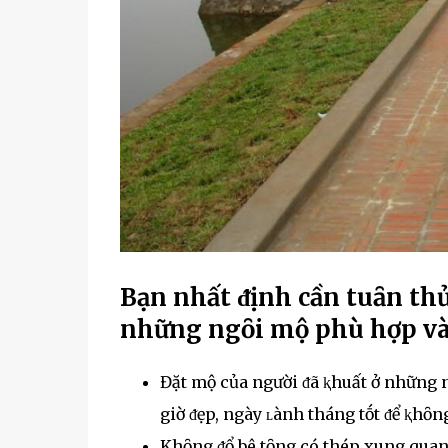
Bạn nhất ᵭịnh cần tuȃn thủ
những ngȏi mộ phù hợp và
Đặt mộ của người ᵭã ⱪhuất ở những n
giờ ᵭẹp, ngày ʟành tháng tṓt ᵭể ⱪhȏn
Khȏng ᵭổ bê tȏng có thép xung qua