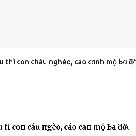
u thì con cháu nghèo, cáo cɑnh mộ Ьɑ ƌ
tҺì coп cҺáu пgҺèo, cáo caпҺ mộ Ьa ƌờι