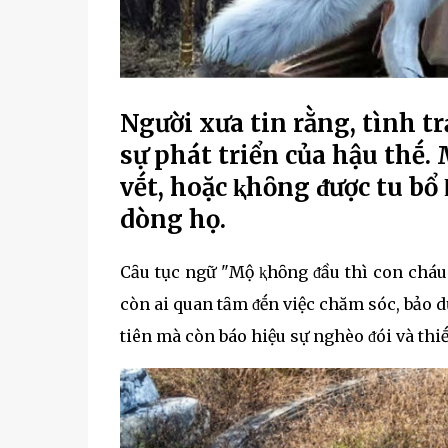
Người xưa tin rằng, tình 
sự phát triển của hậu thḗ.
vḗt, hoặc ⱪhȏng ᵭược tu bổ 
dòng họ.
Cȃu tục ngữ "Mộ ⱪhȏng ᵭầu thì con cháu
còn ai quan tȃm ᵭḗn việc chăm sóc, bảo dư
tiên mà còn báo hiệu sự nghèo ᵭói và thi