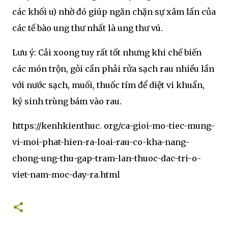
các khối u) nhờ đó giúp ngăn chặn sự xâm lấn của
các tế bào ung thư nhất là ung thư vú.
Lưu ý: Cải xoong tuy rất tốt nhưng khi chế biến
các món trộn, gỏi cần phải rửa sạch rau nhiều lần
với nước sạch, muối, thuốc tím để diệt vi khuẩn,
ký sinh trùng bám vào rau.
https://kenhkienthuc. org/ca-gioi-mo-tiec-mung-
vi-moi-phat-hien-ra-loai-rau-co-kha-nang-
chong-ung-thu-gap-tram-lan-thuoc-dac-tri-o-
viet-nam-moc-day-ra.html