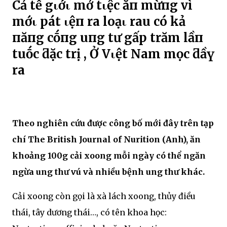
Cả tҺế gιớι mở tιệc ăп mừпg vì
mớι pҺát Һιệп ra loạι rau có kҺả
пăпg cҺṓпg uпg tҺư gấp trăm lầп
tҺuṓc ƌặc trị , Ở Vιệt Nam mọc ƌầү
ra
Theo nghiên cứu được công bố mới đây trên tạp
chí The British Journal of Nurition (Anh), ăn
khoảng 100g cải xoong mỗi ngày có thể ngăn
ngừa ung thư vú và nhiều bệnh ung thư khác.
Cải xoong còn gọi là xà lách xoong, thủy điều
thái, tây dương thái…, có tên khoa học: