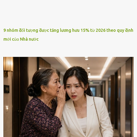
9 nhóm ƌối tượng ƌược tăng lương hưu 15% từ 2026 theo quy ƌịnh
mới củɑ Nhà nước