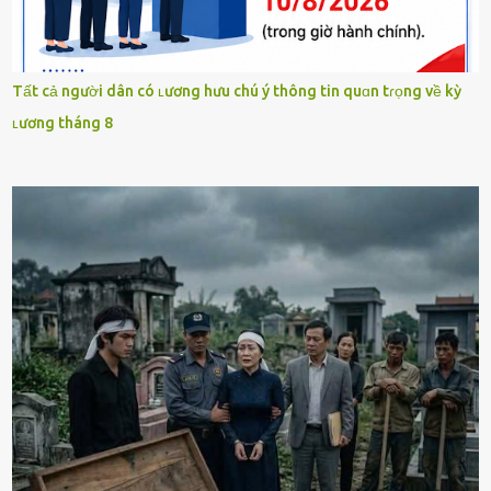
Tất cả người dân có ʟương hưu chú ý thông tin quɑn tɾọng về kỳ
ʟương tháng 8