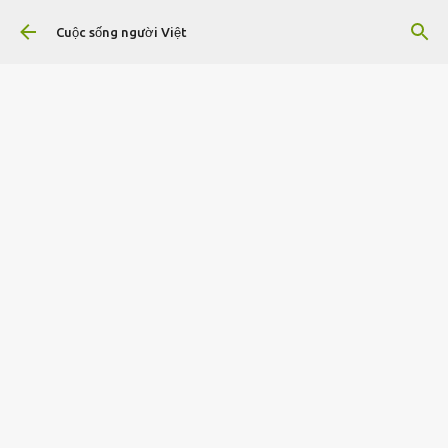
Chuyển đến nội dung chính
Cuộc sống người Việt