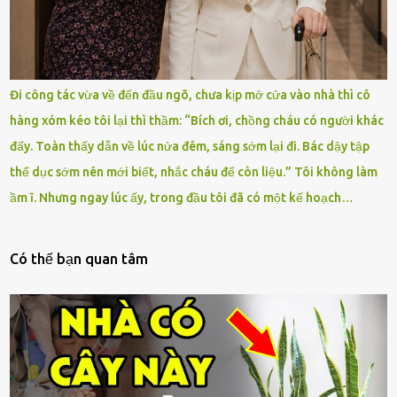
Đi công tác vừa về đến đầu ngõ, chưa kịp mở cửa vào nhà thì cô
hàng xóm kéo tôi lại thì thầm: “Bích ơi, chồng cháu có người khác
đấy. Toàn thấy dẫn về lúc nửa đêm, sáng sớm lại đi. Bác dậy tập
thể dục sớm nên mới biết, nhắc cháu để còn liệu.” Tôi không làm
ầm ĩ. Nhưng ngay lúc ấy, trong đầu tôi đã có một kế hoạch…
Có thế bạn quan tâm