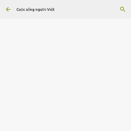
Chuyển đến nội dung chính
Cuộc sống người Việt