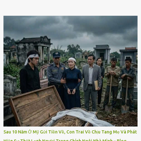
Sau 10 Năm Ở Mỹ Gửi Tiền Về, Con Trai Về Chịu Tang Mẹ Và Phát
Hiện Sự Thật Lạnh Người Trong Chính Ngôi Nhà Mình – Blog