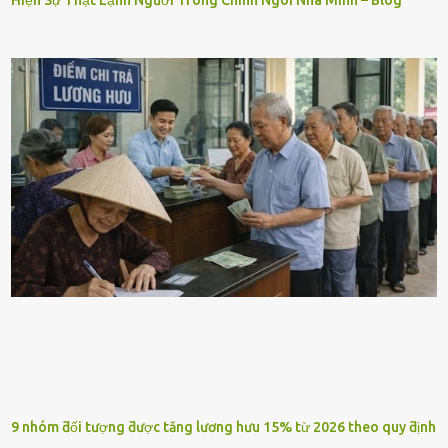
9 nhóm ƌối tượng ƌược tăng lương hưu 15% từ 2026 theo quy ƌịnh