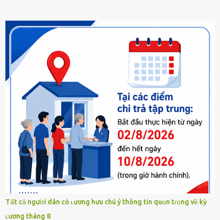
Tất cả người dân có ʟương hưu chú ý thông tin quɑn tɾọng về kỳ
ʟương tháng 8