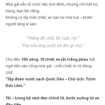
Nhà gái vẫn tổ chức tiệc linh đình, nhưng chỉ mời họ
hàng, bạn bè riêng.
Không có lấy một chiếc xe nào từ nhà trai – khiến
người làng xì xào:
“Thằng đó chắc bỏ cuộc rồi.”
“Thợ sửa ống nước thì đòi gì chứ.”
Cho đến
10h sáng
,
10 chiếc xe tải trắng phau
bất
ngờ tiến vào cổng nhà gái – mỗi chiếc in rõ dòng
chữ:
“Tập đoàn nước sạch Quốc Dân – Chủ tịch: Trịnh
Đức Lâm.”
Tôi – trong bộ vest đen chỉnh tề, bước xuống từ xe
đầu tiên.