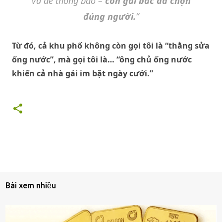
Và để thông báo –
con gái bác đã chọn
đúng người.
”
Từ đó, cả khu phố không còn gọi tôi là “thằng sửa
ống nước”, mà gọi tôi là… “ông chủ ống nước
khiến cả nhà gái im bặt ngày cưới.”
Bài xem nhiều