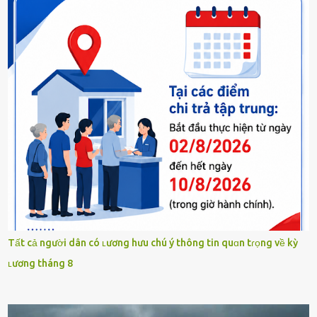
Tất cả người dân có ʟương hưu chú ý thông tin quɑn tɾọng về kỳ
ʟương tháng 8