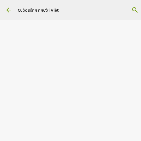
Chuyển đến nội dung chính
Cuộc sống người Việt