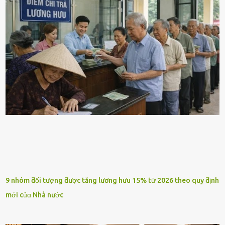
9 nhóm ƌối tượng ƌược tăng lương hưu 15% từ 2026 theo quy ƌịnh
mới củɑ Nhà nước