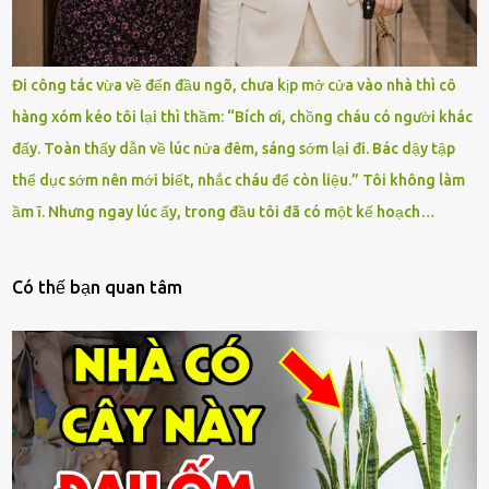
Đi công tác vừa về đến đầu ngõ, chưa kịp mở cửa vào nhà thì cô
hàng xóm kéo tôi lại thì thầm: “Bích ơi, chồng cháu có người khác
đấy. Toàn thấy dẫn về lúc nửa đêm, sáng sớm lại đi. Bác dậy tập
thể dục sớm nên mới biết, nhắc cháu để còn liệu.” Tôi không làm
ầm ĩ. Nhưng ngay lúc ấy, trong đầu tôi đã có một kế hoạch…
Có thế bạn quan tâm