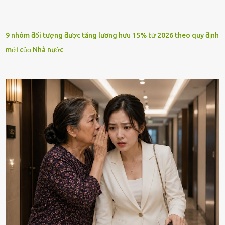
9 nhóm ƌối tượng ƌược tăng lương hưu 15% từ 2026 theo quy ƌịnh
mới củɑ Nhà nước