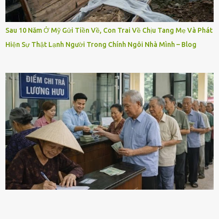
Sau 10 Năm Ở Mỹ Gửi Tiền Về, Con Trai Về Chịu Tang Mẹ Và Phát
Hiện Sự Thật Lạnh Người Trong Chính Ngôi Nhà Mình – Blog