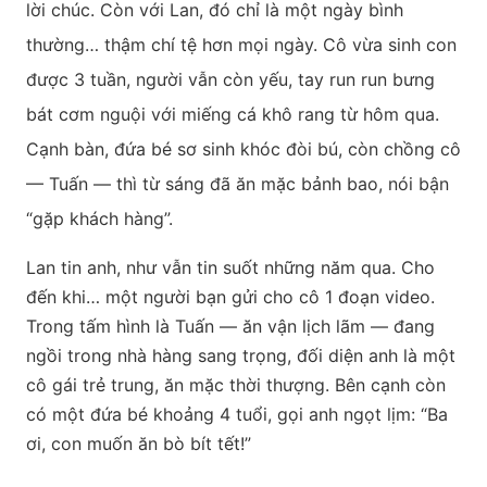
lời chúc. Còn với Lan, đó chỉ là một ngày bình
thường… thậm chí tệ hơn mọi ngày. Cô vừa sinh con
được 3 tuần, người vẫn còn yếu, tay run run bưng
bát cơm nguội với miếng cá khô rang từ hôm qua.
Cạnh bàn, đứa bé sơ sinh khóc đòi bú, còn chồng cô
— Tuấn — thì từ sáng đã ăn mặc bảnh bao, nói bận
“gặp khách hàng”.
Lan tin anh, như vẫn tin suốt những năm qua. Cho
đến khi… một người bạn gửi cho cô 1 đoạn video.
Trong tấm hình là Tuấn — ăn vận lịch lãm — đang
ngồi trong nhà hàng sang trọng, đối diện anh là một
cô gái trẻ trung, ăn mặc thời thượng. Bên cạnh còn
có một đứa bé khoảng 4 tuổi, gọi anh ngọt lịm: “Ba
ơi, con muốn ăn bò bít tết!”