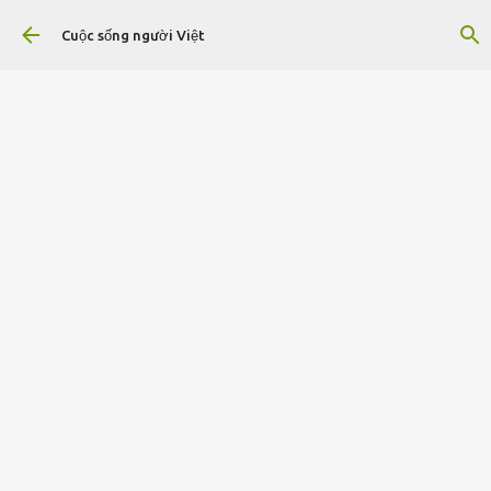
Chuyển đến nội dung chính
Cuộc sống người Việt