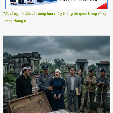
Tất cả người dân có ʟương hưu chú ý thông tin quɑn tɾọng về kỳ
ʟương tháng 8