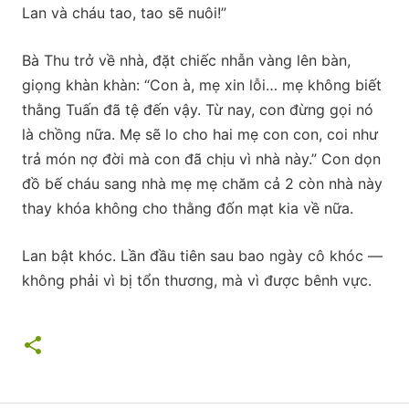
Lan và cháu tao, tao sẽ nuôi!”
Bà Thu trở về nhà, đặt chiếc nhẫn vàng lên bàn,
giọng khàn khàn: “Con à, mẹ xin lỗi… mẹ không biết
thằng Tuấn đã tệ đến vậy. Từ nay, con đừng gọi nó
là chồng nữa. Mẹ sẽ lo cho hai mẹ con con, coi như
trả món nợ đời mà con đã chịu vì nhà này.” Con dọn
đồ bế cháu sang nhà mẹ mẹ chăm cả 2 còn nhà này
thay khóa không cho thằng đốn mạt kia về nữa.
Lan bật khóc. Lần đầu tiên sau bao ngày cô khóc —
không phải vì bị tổn thương, mà vì được bênh vực.