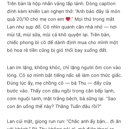
Trên bàn là hộp nhẫn vàng lấp lánh. Dòng caption
đính kèm khiến Lan nghẹn thở: “Anh bảo đây là món
quà 20/10 cho mẹ con em
.” Mọi thứ trong mắt
Lan như sụp đổ. Cô nhìn quanh căn nhà nhỏ — nơi
mùi tã, mùi sữa, mùi cá khô quyện lại. Trên bàn,
chiếc phong bì cô để dành định mua cho mình một
bó hoa rẻ tiền cũng bị gió thổi bay xuống đất.
Lan im lặng, không khóc, chỉ lặng người ôm con vào
lòng. Cô sợ mình bật tiếng nấc sẽ làm con thức giấc.
Đúng lúc ấy, mẹ chồng cô — bà Thu — đẩy cửa
bước vào. Thấy con dâu ngồi trong căn bếp lạnh,
cơm nguội tanh, mặt trắng bệch, bà sững lại. “Sao
con ăn uống thế này? Thằng Tuấn đâu rồi?”
Lan cúi mặt, giọng run run: “Chắc anh ấy bận… đi ăn