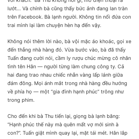
với khách.” Bà Thu không nói gì, mở điện thoại ra
lướt… Và chính bà cũng thấy bức ảnh đang lan tràn
trên Facebook. Bà lạnh người. Không tin nổi đứa con
trai mình lại làm chuyện hèn hạ đến vậy.
Không nói thêm lời nào, bà vội mặc áo khoác, gọi xe
đến thẳng nhà hàng đó. Vừa bước vào, bà đã thấy
Tuấn đang cười nói, cầm ly rượu chúc mừng cô nhân
tình tên Hân — người từng làm chung công ty. Cả
hai đang trao nhau chiếc nhẫn vàng lấp lánh giữa
đám đông. Mọi ánh mắt trong nhà hàng đều hướng
về phía họ — một “gia đình hạnh phúc” trông như
trong phim.
Cho đến khi bà Thu tiến lại, giọng bà lạnh băng:
“Hạnh phúc thế này mà quên mất vợ mới sinh à
con?”. Tuấn giật mình quay lại, mặt tái mét. Hân lắp