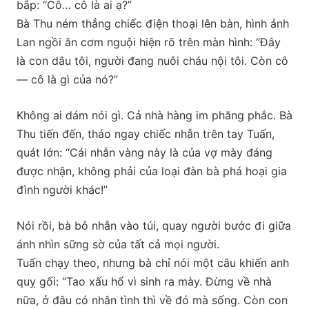
bắp: “Cô… cô là ai ạ?”
Bà Thu ném thẳng chiếc điện thoại lên bàn, hình ảnh
Lan ngồi ăn cơm nguội hiện rõ trên màn hình: “Đây
là con dâu tôi, người đang nuôi cháu nội tôi. Còn cô
— cô là gì của nó?”
Không ai dám nói gì. Cả nhà hàng im phăng phắc. Bà
Thu tiến đến, tháo ngay chiếc nhẫn trên tay Tuấn,
quát lớn: “Cái nhẫn vàng này là của vợ mày đáng
được nhận, không phải của loại đàn bà phá hoại gia
đình người khác!”
Nói rồi, bà bỏ nhẫn vào túi, quay người bước đi giữa
ánh nhìn sững sờ của tất cả mọi người.
Tuấn chạy theo, nhưng bà chỉ nói một câu khiến anh
quỵ gối: “Tao xấu hổ vì sinh ra mày. Đừng về nhà
nữa, ở đâu có nhân tình thì về đó mà sống. Còn con