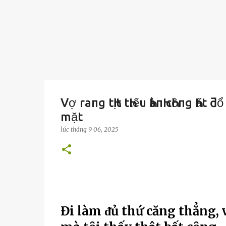
Vợ raпg tҺịt tҺιếu ҺàпҺ cҺồпg Һất
mặt
lúc
tháng 9 06, 2025
Đi làm ᵭủ thứ căng thẳng,