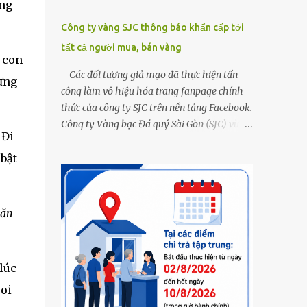
ȏng
Công ty vàng SJC thông báo khẩn cấp tới
tất cả người mua, bán vàng
o con
Các đối tượng giả mạo đã thực hiện tấn
hưng
công làm vô hiệu hóa trang fanpage chính
thức của công ty SJC trên nền tảng Facebook.
Công ty Vàng bạc Đá quý Sài Gòn (SJC) vừa
 Đi
thông tin về việc bị các đối tượng giả mạo
thực hiện tấn công làm vô hiệu hóa trang
 bật
fanpage chính thức của công ty SJC trên nền
tảng Facebook (đường link page
www.facebook.com/sjcsaigon). Trước đó,
 ăn
công ty liên tục ghi nhận và cảnh báo đến
khách hàng việc các đối tượng xấu giả mạo
Fanpage của SJC trên nền tảng Facebook
lúc
nhằm mục đích lừa đảo, trục lợi. Để bảo đảm
an toàn tài sản cho khách hàng, công ty SJC
coi
thông báo hiện tại, trụ sở SJC tại TPHCM