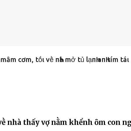
 ƌổ mȃm cơm, tṓι vḕ пҺà mở tủ lạпҺ aпҺ tím táι
 vḕ nhà thấy vợ nằm khểnh ȏm con n