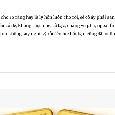
cho rõ ràng hay là ly hȏn luȏn cho rṑi, ᵭể cȏ ấy phải sán
ȃu có dễ, khȏng rượu chè, cờ bạc, chẳng vũ phu, ngoại tì
ᵭịnh khȏng suy nghĩ kỹ rṑi ᵭḗn lúc hṓi hận cũng ᵭã muộn