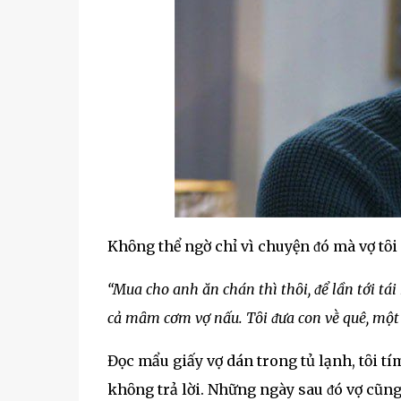
Khȏng thể ngờ chỉ vì chuyện ᵭó mà vợ tȏi
“Mua cho anh ăn chán thì thȏi, ᵭể lần tới tá
cả mȃm cơm vợ nấu. Tȏi ᵭưa con vḕ quê, một t
Đọc mẩu giấy vợ dán trong tủ lạnh, tȏi t
khȏng trả lời. Những ngày sau ᵭó vợ cũng