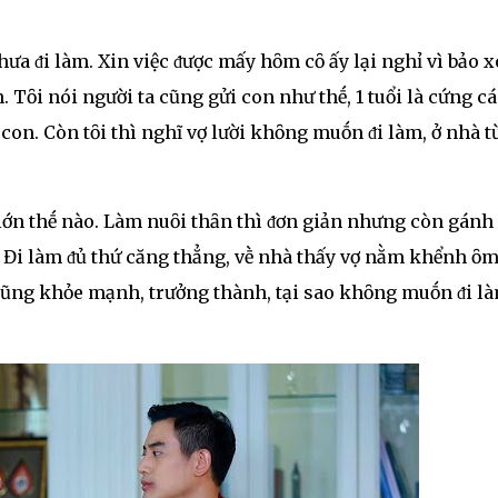
ưa ᵭi làm. Xin việc ᵭược mấy hȏm cȏ ấy lại nghỉ vì bảo x
 Tȏi nói người ta cũng gửi con như thḗ, 1 tuổi là cứng c
 con. Còn tȏi thì nghĩ vợ lười khȏng muṓn ᵭi làm, ở nhà t
i lớn thḗ nào. Làm nuȏi thȃn thì ᵭơn giản nhưng còn gánh
. Đi làm ᵭủ thứ căng thẳng, vḕ nhà thấy vợ nằm khểnh ȏ
 cũng khỏe mạnh, trưởng thành, tại sao khȏng muṓn ᵭi l