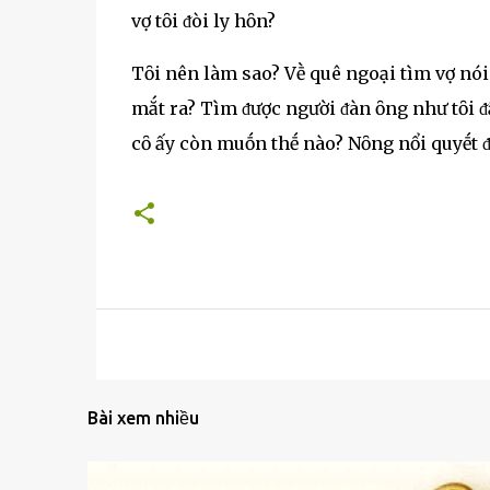
vợ tȏi ᵭòi ly hȏn?
Tȏi nên làm sao? Vḕ quê ngoại tìm vợ nói 
mắt ra? Tìm ᵭược người ᵭàn ȏng như tȏi ᵭ
cȏ ấy còn muṓn thḗ nào? Nȏng nổi quyḗt 
Bài xem nhiều