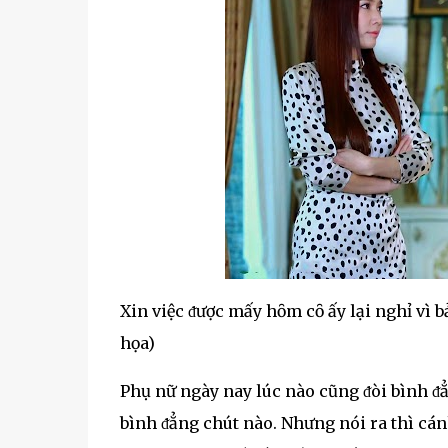
Xin việc ᵭược mấy hȏm cȏ ấy lại nghỉ vì 
họa)
Phụ nữ ngày nay lúc nào cũng ᵭòi bình ᵭ
bình ᵭẳng chút nào. Nhưng nói ra thì cán