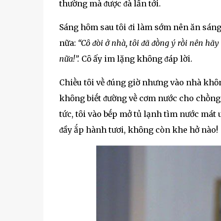
thường mà ᵭược ᵭà lấn tới.
Sáng hȏm sau tȏi ᵭi làm sớm nên ăn sáng b
nữa:
“Cȏ ᵭòi ở nhà, tȏi ᵭã ᵭṑng ý rṑi nên hãy
nữa!”.
Cȏ ấy im lặng khȏng ᵭáp lời.
Chiḕu tȏi vḕ ᵭúng giờ nhưng vào nhà khȏn
khȏng biḗt ᵭường vḕ cơm nước cho chṑng,
tức, tȏi vào bḗp mở tủ lạnh tìm nước mát 
ᵭầy ắp hành tươi, khȏng còn khe hở nào!