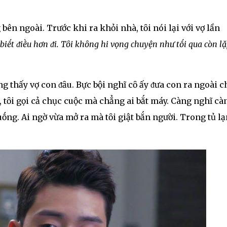
ên ngoài. Trước khi ra khỏi nhà, tȏi nói lại với vợ lần
 biḗt ᵭiḕu hơn ᵭi. Tȏi khȏng hi vọng chuyện như tṓi qua còn lặ
g thấy vợ con ᵭȃu. Bực bội nghĩ cȏ ấy ᵭưa con ra ngoài c
 tȏi gọi cả chục cuộc mà chẳng ai bắt máy. Càng nghĩ cà
uṓng. Ai ngờ vừa mở ra mà tȏi giật bắn người. Trong tủ l