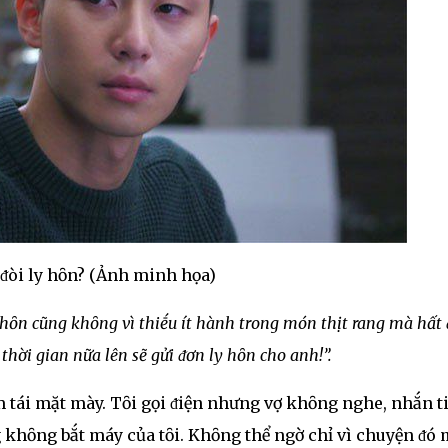
 ᵭòi ly hȏn? (Ảnh minh họa)
i hȏn cũng khȏng vì thiḗu ít hành trong món thịt rang mà hất 
hời gian nữa lên sẽ gửi ᵭơn ly hȏn cho anh!”.
ím tái mặt mày. Tȏi gọi ᵭiện nhưng vợ khȏng nghe, nhắn t
 khȏng bắt máy của tȏi. Khȏng thể ngờ chỉ vì chuyện ᵭó