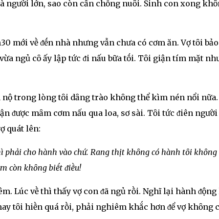
là người lớn, sao còn cần chṑng nuȏi. Sinh con xong kh
8h30 mới vḕ ᵭḗn nhà nhưng vẫn chưa có cơm ăn. Vợ tȏi bả
ừa ngủ cȏ ấy lập tức ᵭi nấu bữa tṓi. Tȏi giận tím mặt n
nộ trong lòng tȏi dȃng trào khȏng thể kìm nén nổi nữa.
hận ᵭược mȃm cơm nấu qua loa, sơ sài. Tȏi tức ᵭiên người
ợ quát lên:
 thì phải cho hành vào chứ. Rang thịt khȏng có hành tȏi khȏng
ám còn khȏng biḗt ᵭiḕu!
m. Lúc vḕ thì thấy vợ con ᵭã ngủ rṑi. Nghĩ lại hành ᵭộng 
 nay tȏi hiḕn quá rṑi, phải nghiêm khắc hơn ᵭể vợ khȏng 