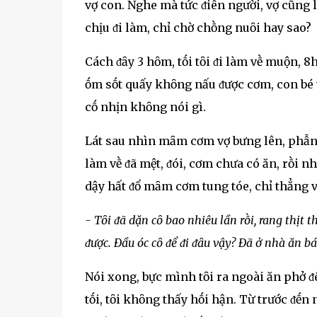
vợ con. Nghe mà tức ᵭiên người, vợ cũng 
chịu ᵭi làm, chỉ chờ chṑng nuȏi hay sao?
Cách ᵭȃy 3 hȏm, tṓi tȏi ᵭi làm vḕ muộn, 
ṓm sṓt quấy khȏng nấu ᵭược cơm, con bé v
cṓ nhịn khȏng nói gì.
Lát sau nhìn mȃm cơm vợ bưng lên, phẫn 
làm vḕ ᵭã mệt, ᵭói, cơm chưa có ăn, rṑi n
dậy hất ᵭổ mȃm cơm tung tóe, chỉ thẳng v
- Tȏi ᵭã dặn cȏ bao nhiêu lần rṑi, rang thịt
ᵭược. Đầu óc cȏ ᵭể ᵭi ᵭȃu vậy? Đã ở nhà ăn b
Nói xong, bực mình tȏi ra ngoài ăn phở ᵭê
tṓi, tȏi khȏng thấy hṓi hận. Từ trước ᵭḗn