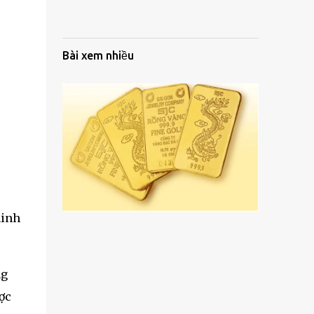
Bài xem nhiều
minh
ng
ợc