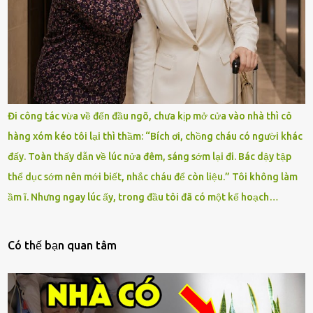
Đi công tác vừa về đến đầu ngõ, chưa kịp mở cửa vào nhà thì cô
hàng xóm kéo tôi lại thì thầm: “Bích ơi, chồng cháu có người khác
đấy. Toàn thấy dẫn về lúc nửa đêm, sáng sớm lại đi. Bác dậy tập
thể dục sớm nên mới biết, nhắc cháu để còn liệu.” Tôi không làm
ầm ĩ. Nhưng ngay lúc ấy, trong đầu tôi đã có một kế hoạch…
Có thế bạn quan tâm