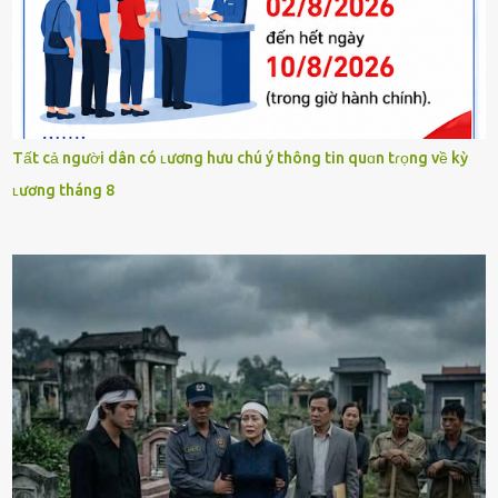
Tất cả người dân có ʟương hưu chú ý thông tin quɑn tɾọng về kỳ
ʟương tháng 8