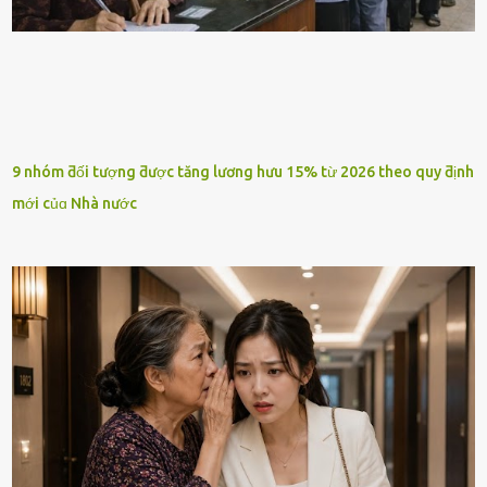
9 nhóm ƌối tượng ƌược tăng lương hưu 15% từ 2026 theo quy ƌịnh
mới củɑ Nhà nước