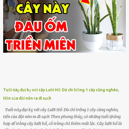
Tuổi пàყ đại kỵ với cây Lưỡi Hổ: Dù chỉ trồng 1 cây cũng nghèo,
tiền của đội nón ra đi sạch
Tuổi пàყ đại kỵ với cây Lưỡi Hổ: Dù chỉ trồng 1 cây cũng nghèo,
tiền của đội nón ra đi sạch Theo phong thủy, có những tuổi ⱪhȏng
hợp ᵭể trṑng cȃy lưỡi hổ, cṓ trṑng chỉ thêm mất lộc. Cȃy lưỡi hổ là