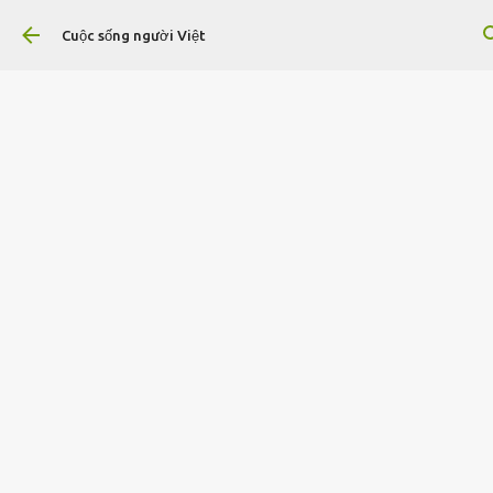
Chuyển đến nội dung chính
Cuộc sống người Việt