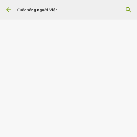
Chuyển đến nội dung chính
Cuộc sống người Việt