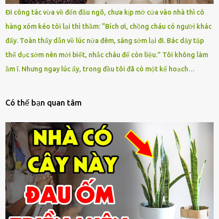
Đi công tác vừa về đến đầu ngõ, chưa kịp mở cửa vào nhà thì cô
hàng xóm kéo tôi lại thì thầm: “Bích ơi, chồng cháu có người khác
đấy. Toàn thấy dẫn về lúc nửa đêm, sáng sớm lại đi. Bác dậy tập
thể dục sớm nên mới biết, nhắc cháu để còn liệu.” Tôi không làm
ầm ĩ. Nhưng ngay lúc ấy, trong đầu tôi đã có một kế hoạch…
Có thế bạn quan tâm