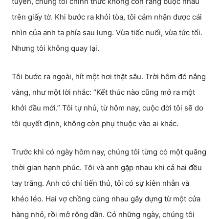
tuyên, chúng tôi chính thức không còn ràng buộc nhau
trên giấy tờ. Khi bước ra khỏi tòa, tôi cảm nhận được cái
nhìn của anh ta phía sau lưng. Vừa tiếc nuối, vừa tức tối.
Nhưng tôi không quay lại.
Tôi bước ra ngoài, hít một hơi thật sâu. Trời hôm đó nắng
vàng, như một lời nhắc: “Kết thúc nào cũng mở ra một
khởi đầu mới.” Tôi tự nhủ, từ hôm nay, cuộc đời tôi sẽ do
tôi quyết định, không còn phụ thuộc vào ai khác.
Trước khi có ngày hôm nay, chúng tôi từng có một quãng
thời gian hạnh phúc. Tôi và anh gặp nhau khi cả hai đều
tay trắng. Anh có chí tiến thủ, tôi có sự kiên nhẫn và
khéo léo. Hai vợ chồng cùng nhau gây dựng từ một cửa
hàng nhỏ, rồi mở rộng dần. Có những ngày, chúng tôi