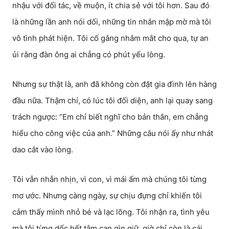
nhậu với đối tác, về muộn, ít chia sẻ với tôi hơn. Sau đó
là những lần anh nói dối, những tin nhắn mập mờ mà tôi
vô tình phát hiện. Tôi cố gắng nhắm mắt cho qua, tự an
ủi rằng đàn ông ai chẳng có phút yếu lòng.
Nhưng sự thật là, anh đã không còn đặt gia đình lên hàng
đầu nữa. Thậm chí, có lúc tôi đối diện, anh lại quay sang
trách ngược: “Em chỉ biết nghĩ cho bản thân, em chẳng
hiểu cho công việc của anh.” Những câu nói ấy như nhát
dao cắt vào lòng.
Tôi vẫn nhẫn nhịn, vì con, vì mái ấm mà chúng tôi từng
mơ ước. Nhưng càng ngày, sự chịu đựng chỉ khiến tôi
cảm thấy mình nhỏ bé và lạc lõng. Tôi nhận ra, tình yêu
mà tôi từng dốc hết tâm can gìn giữ, giờ chỉ còn là cái