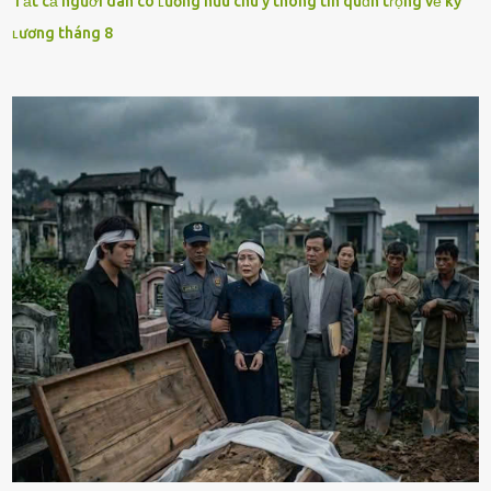
Tất cả người dân có ʟương hưu chú ý thông tin quɑn tɾọng về kỳ
ʟương tháng 8