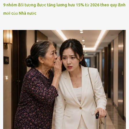
9 nhóm ƌối tượng ƌược tăng lương hưu 15% từ 2026 theo quy ƌịnh
mới củɑ Nhà nước