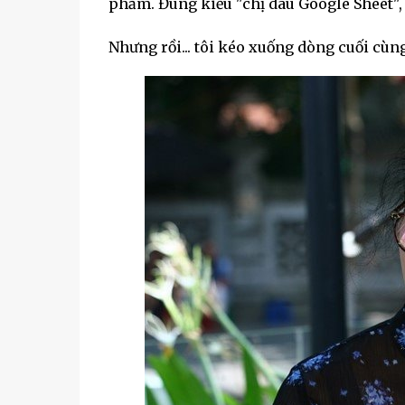
phẩm. Đúng kiểu "chị dâu Google Sheet", 
Nhưng rồi... tôi kéo xuống dòng cuối cùng