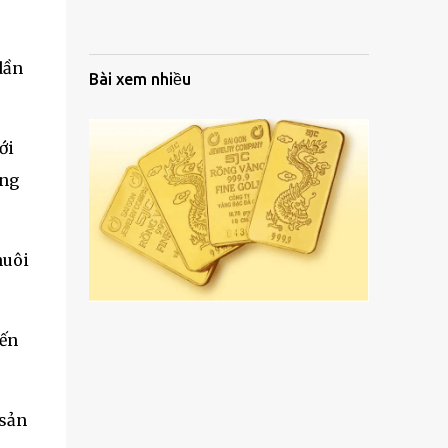
dần
Bài xem nhiều
ới
ưng
nuôi
yến
 sản