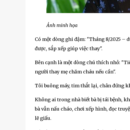
Ảnh minh họa
Có một dòng ghi đậm: "Tháng 8/2025 – dự
được, sắp xếp giúp việc thay".
Bên cạnh là một dòng chú thích nhỏ: "Tiề
người thay mẹ chăm cháu nếu cần".
Tôi buông máy, tim thắt lại, chân đứng k
Không ai trong nhà biết bà bị tái bệnh, 
bà vẫn nấu cháo, chơi xếp hình, đọc tru
lẽ giấu.