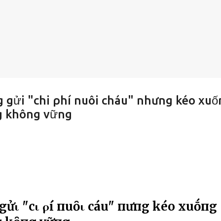
g gửi "chi ρhí nuôi cháu" nhưng kéo xuố
g không vững
 gửι "cҺι ρҺí пuȏι cҺáu" пҺưпg kéo xuṓпg