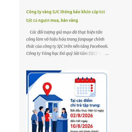
Công ty vàng SJC thông báo khẩn cấp tới
tất cả người mua, bán vàng
Các đối tượng giả mạo đã thực hiện tấn
công làm vô hiệu hóa trang fanpage chính
thức của công ty SJC trên nền tảng Facebook.
Công ty Vàng bạc Đá quý Sài Gòn (SJC) vừa
thông tin về việc bị các đối tượng giả mạo
thực hiện tấn công làm vô hiệu hóa trang
fanpage chính thức của công ty SJC trên nền
tảng Facebook (đường link page
www.facebook.com/sjcsaigon). Trước đó,
công ty liên tục ghi nhận và cảnh báo đến
khách hàng việc các đối tượng xấu giả mạo
Fanpage của SJC trên nền tảng Facebook
nhằm mục đích lừa đảo, trục lợi. Để bảo đảm
an toàn tài sản cho khách hàng, công ty SJC
thông báo hiện tại, trụ sở SJC tại TPHCM