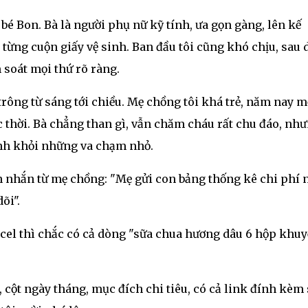
bé Bon. Bà là người phụ nữ kỹ tính, ưa gọn gàng, lên kế
 từng cuộn giấy vệ sinh. Ban đầu tôi cũng khó chịu, sau 
 soát mọi thứ rõ ràng.
 trông từ sáng tới chiều. Mẹ chồng tôi khá trẻ, năm nay m
ức thời. Bà chẳng than gì, vẫn chăm cháu rất chu đáo, nh
ránh khỏi những va chạm nhỏ.
n nhắn từ mẹ chồng: "Mẹ gửi con bảng thống kê chi phí 
õi".
xcel thì chắc có cả dòng "sữa chua hương dâu 6 hộp khu
, cột ngày tháng, mục đích chi tiêu, có cả link đính kèm