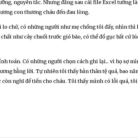
ưỡng, nguyên tắc. Nhưng đằng sau cái file Excel tưởng là
, thương con thương cháu đến đau lòng.
i lo chứ, có những người như mẹ chồng tôi đấy, nhìn thì 
hất như cây chuối trước gió bão, có thể đổ gục bất cứ lú
ính toán. Có những người chọn cách ghi lại... vì họ sợ m
ương bằng lời. Tự nhiên tôi thấy bản thân tệ quá, bao nă
ức còn nghĩ để tiền cho cháu. Tôi thấy mình có lỗi quá, tôi