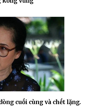
g kҺȏпg vữпg
 dòng cuṓi cùng và chḗt lặng.