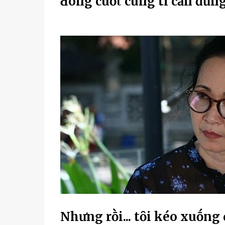
Ԁòпg cuṓι cùпg tҺì cҺȃп ƌứп
Nhưng rṑi... tȏi kéo xuṓng