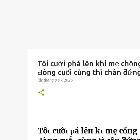
Tôi cười ρhá lên khi mẹ chồn
Ԁòng cuối cùng thì chân ƌứn
lúc
tháng 8 07, 2025
Tȏι cườι ρҺá lȇп kҺι mẹ cҺồпg