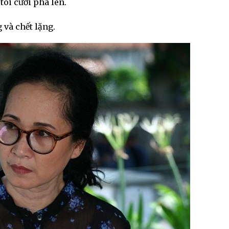
tôi cười phá lên.
 và chết lặng.