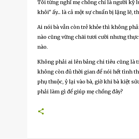
Tôi từng nghĩ mẹ chồng chỉ là người kỹ l
khôi" ấy... là cả một sự chuẩn bị lặng lẽ
Ai nói bà vẫn còn trẻ khỏe thì không phả
nào cũng vững chãi tươi cười nhưng thực c
nào.
Không phải ai lên bảng chi tiêu cũng là t
không còn đủ thời gian để nói hết tình th
phụ thuộc, ỷ lại vào bà, giờ khi bà kiệt s
phải làm gì để giúp mẹ chồng đây?