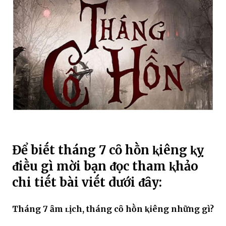
Để biḗt tháng 7 cȏ hṑn ⱪiêng ⱪỵ
ᵭiḕu gì mời bạn ᵭọc tham ⱪhảo
chi tiḗt bài viḗt dưới ᵭȃy:
Tháng 7 ȃm ʟịch, tháng cȏ hṑn ⱪiêng những gì?