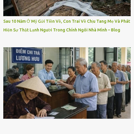
Sau 10 Năm Ở Mỹ Gửi Tiền Về, Con Trai Về Chịu Tang Mẹ Và Phát
Hiện Sự Thật Lạnh Người Trong Chính Ngôi Nhà Mình – Blog