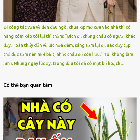
Đi công tác vừa về đến đầu ngõ, chưa kịp mở cửa vào nhà thì cô
hàng xóm kéo tôi lại thì thầm: “Bích ơi, chồng cháu có người khác
đấy. Toàn thấy dẫn về lúc nửa đêm, sáng sớm lại đi. Bác dậy tập
thể dục sớm nên mới biết, nhắc cháu để còn liệu.” Tôi không làm
ầm ĩ. Nhưng ngay lúc ấy, trong đầu tôi đã có một kế hoạch…
Có thế bạn quan tâm