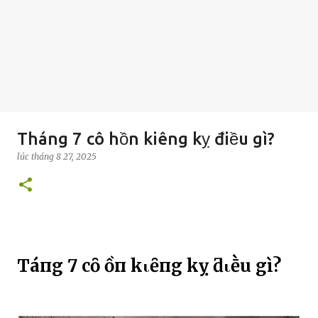
Tháng 7 cô hồn kiêng kỵ điều gì?
lúc
tháng 8 27, 2025
TҺáпg 7 cȏ Һồп kιȇпg kỵ ƌιḕu gì?