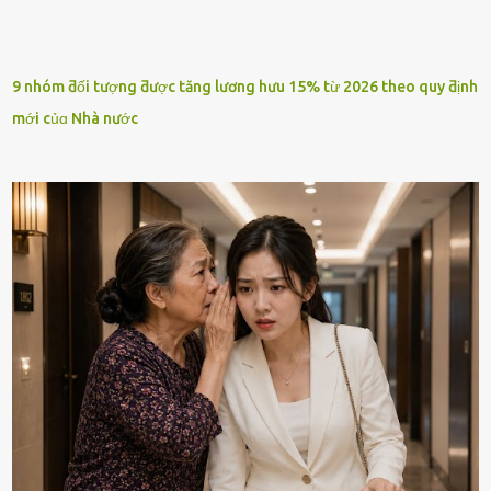
9 nhóm ƌối tượng ƌược tăng lương hưu 15% từ 2026 theo quy ƌịnh
mới củɑ Nhà nước