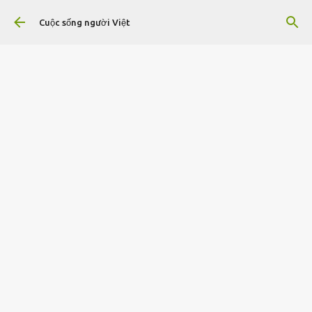
Chuyển đến nội dung chính
Cuộc sống người Việt