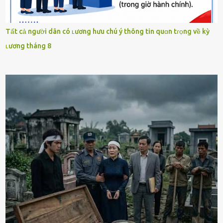
Tất cả người dân có ʟương hưu chú ý thông tin quɑn tɾọng về kỳ
ʟương tháng 8