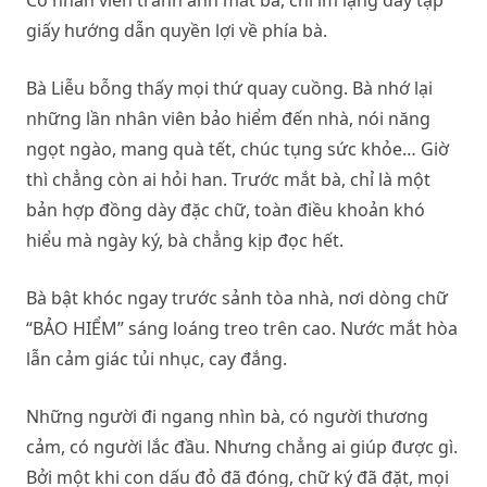
Cô nhân viên tránh ánh mắt bà, chỉ im lặng đẩy tập
giấy hướng dẫn quyền lợi về phía bà.
Bà Liễu bỗng thấy mọi thứ quay cuồng. Bà nhớ lại
những lần nhân viên bảo hiểm đến nhà, nói năng
ngọt ngào, mang quà tết, chúc tụng sức khỏe… Giờ
thì chẳng còn ai hỏi han. Trước mắt bà, chỉ là một
bản hợp đồng dày đặc chữ, toàn điều khoản khó
hiểu mà ngày ký, bà chẳng kịp đọc hết.
Bà bật khóc ngay trước sảnh tòa nhà, nơi dòng chữ
“BẢO HIỂM” sáng loáng treo trên cao. Nước mắt hòa
lẫn cảm giác tủi nhục, cay đắng.
Những người đi ngang nhìn bà, có người thương
cảm, có người lắc đầu. Nhưng chẳng ai giúp được gì.
Bởi một khi con dấu đỏ đã đóng, chữ ký đã đặt, mọi