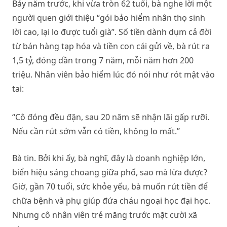
Bảy năm trước, khi vừa tròn 62 tuổi, bà nghe lời một
người quen giới thiệu “gói bảo hiểm nhân thọ sinh
lời cao, lại lo được tuổi già”. Số tiền dành dụm cả đời
từ bán hàng tạp hóa và tiền con cái gửi về, bà rút ra
1,5 tỷ, đóng dần trong 7 năm, mỗi năm hơn 200
triệu. Nhân viên bảo hiểm lúc đó nói như rót mật vào
tai:
“Cô đóng đều đặn, sau 20 năm sẽ nhận lãi gấp rưỡi.
Nếu cần rút sớm vẫn có tiền, không lo mất.”
Bà tin. Bởi khi ấy, bà nghĩ, đây là doanh nghiệp lớn,
biển hiệu sáng choang giữa phố, sao mà lừa được?
Giờ, gần 70 tuổi, sức khỏe yếu, bà muốn rút tiền để
chữa bệnh và phụ giúp đứa cháu ngoại học đại học.
Nhưng cô nhân viên trẻ măng trước mặt cười xã