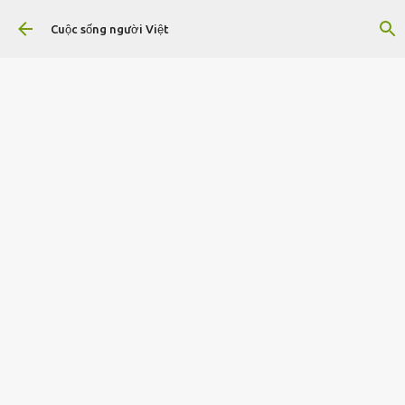
Chuyển đến nội dung chính
Cuộc sống người Việt