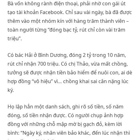
Bà vốn không rành điện thoại, phải nhờ con gái út
tạo tài khoản Facebook. Chỉ sau vài ngày, bà đã được
thêm vào một nhóm kín với hàng trăm thành viên –
toàn người từng “đóng bạc tỷ, rút chỉ còn vài trăm
triệu”.
Có bác Hải ở Bình Dương, đóng 2 tỷ trong 10 năm,
rút chỉ nhận 700 triệu. Có chị Thảo, vừa mất chồng,
tưởng sẽ được nhận tiền bảo hiểm để nuôi con, ai dè
hợp đồng “vô hiệu” vì… chồng khai sai cân nặng lúc
ký.
Họ lập hẳn một danh sách, ghi rõ số tiền, số năm
đóng, số tiền nhận được. Có người chụp ảnh hợp
đồng với những chỗ mập mờ bị gạch đỏ, kèm lời
bình: “Ngày ký, nhân viên bảo khác, đến lúc nhận thì