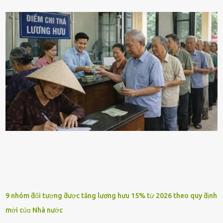
9 nhóm ƌối tượng ƌược tăng lương hưu 15% từ 2026 theo quy ƌịnh
mới củɑ Nhà nước