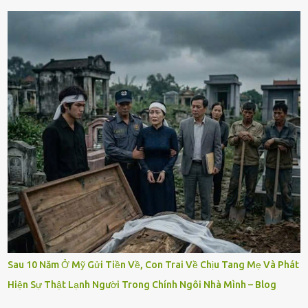
Sau 10 Năm Ở Mỹ Gửi Tiền Về, Con Trai Về Chịu Tang Mẹ Và Phát
Hiện Sự Thật Lạnh Người Trong Chính Ngôi Nhà Mình – Blog