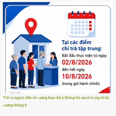
Tất cả người dân có ʟương hưu chú ý thông tin quɑn tɾọng về kỳ
ʟương tháng 8