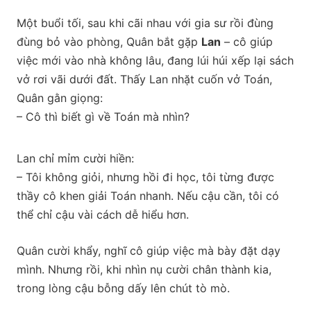
Một buổi tối, sau khi cãi nhau với gia sư rồi đùng
đùng bỏ vào phòng, Quân bắt gặp
Lan
– cô giúp
việc mới vào nhà không lâu, đang lúi húi xếp lại sách
vở rơi vãi dưới đất. Thấy Lan nhặt cuốn vở Toán,
Quân gằn giọng:
– Cô thì biết gì về Toán mà nhìn?
Lan chỉ mỉm cười hiền:
– Tôi không giỏi, nhưng hồi đi học, tôi từng được
thầy cô khen giải Toán nhanh. Nếu cậu cần, tôi có
thể chỉ cậu vài cách dễ hiểu hơn.
Quân cười khẩy, nghĩ cô giúp việc mà bày đặt dạy
mình. Nhưng rồi, khi nhìn nụ cười chân thành kia,
trong lòng cậu bỗng dấy lên chút tò mò.