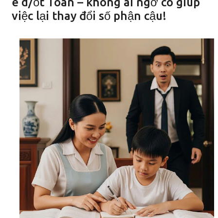
ê d/ốt Toán – không ai ngờ cô giúp
việc lại thay đổi số phận cậu!