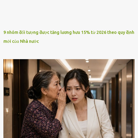
9 nhóm ƌối tượng ƌược tăng lương hưu 15% từ 2026 theo quy ƌịnh
mới củɑ Nhà nước