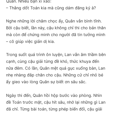
Quân. Nhiều bạn xì xào:
– Thằng dốt Toán kia mà cũng dám đăng ký à?
Nghe những lời châm chọc ấy, Quân vẫn bình tĩnh.
Bởi cậu biết, lần này, cậu không chỉ thi cho bản thân
mà còn để chứng minh cho người đã tin tưởng mình
– cô giúp việc giản dị kia.
Trong suốt quá trình ôn luyện, Lan vẫn âm thầm bên
cạnh, cùng cậu giải từng đề khó, thức khuya đến
nửa đêm. Có lần, Quân mệt quá gục xuống bàn, Lan
nhẹ nhàng đắp chăn cho cậu. Những cử chỉ nhỏ bé
ấy gieo vào lòng Quân sự biết ơn sâu sắc.
Ngày thi đến, Quân hồi hộp bước vào phòng. Nhìn
đề Toán trước mặt, cậu hít sâu, nhớ lại những gì Lan
đã chỉ. Từng bài toán, từng phép biến đổi, cậu giải