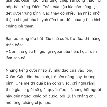
giải bài, Quân ngồi lúng túng, chép sai công thức, rồi
nộp bài trắng. Điểm Toán của cậu lúc nào cũng lẹt
đẹt dưới trung bình. Các thầy cô nhiều lần nhắc nhở,
thậm chí gọi phụ huynh đến trao đổi, nhưng tình hình
chẳng cải thiện.
Bạn bè trong lớp bắt đầu chê cười. Có đứa thì thẳng
thắn bảo:
– Con nhà giàu thì giỏi gì ngoài tiêu tiền, học Toán
làm sao nổi!
Những tiếng cười nhạo ấy như dao cứa vào lòng
Quân. Cậu dần thu mình, trở nên nóng nảy, bướng
bỉnh. Cha mẹ thì quá bận công việc, chỉ nghĩ rằng
thuê gia sư giỏi sẽ giải quyết được. Nhưng hết người
này đến người khác bỏ cuộc, bởi Quân chẳng chịu
mở lòng, chẳng chịu học.