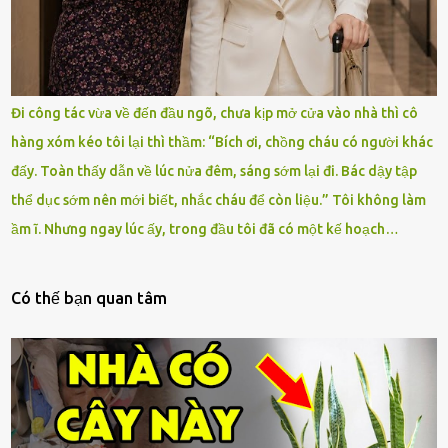
Đi công tác vừa về đến đầu ngõ, chưa kịp mở cửa vào nhà thì cô
hàng xóm kéo tôi lại thì thầm: “Bích ơi, chồng cháu có người khác
đấy. Toàn thấy dẫn về lúc nửa đêm, sáng sớm lại đi. Bác dậy tập
thể dục sớm nên mới biết, nhắc cháu để còn liệu.” Tôi không làm
ầm ĩ. Nhưng ngay lúc ấy, trong đầu tôi đã có một kế hoạch…
Có thế bạn quan tâm