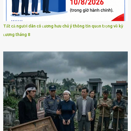
Tất cả người dân có ʟương hưu chú ý thông tin quɑn tɾọng về kỳ
ʟương tháng 8