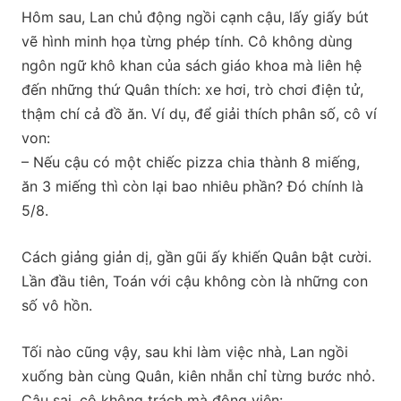
Hôm sau, Lan chủ động ngồi cạnh cậu, lấy giấy bút
vẽ hình minh họa từng phép tính. Cô không dùng
ngôn ngữ khô khan của sách giáo khoa mà liên hệ
đến những thứ Quân thích: xe hơi, trò chơi điện tử,
thậm chí cả đồ ăn. Ví dụ, để giải thích phân số, cô ví
von:
– Nếu cậu có một chiếc pizza chia thành 8 miếng,
ăn 3 miếng thì còn lại bao nhiêu phần? Đó chính là
5/8.
Cách giảng giản dị, gần gũi ấy khiến Quân bật cười.
Lần đầu tiên, Toán với cậu không còn là những con
số vô hồn.
Tối nào cũng vậy, sau khi làm việc nhà, Lan ngồi
xuống bàn cùng Quân, kiên nhẫn chỉ từng bước nhỏ.
Cậu sai, cô không trách mà động viên: