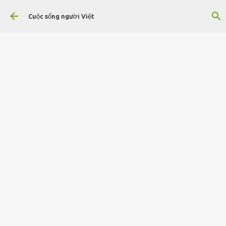
Chuyển đến nội dung chính
Cuộc sống người Việt